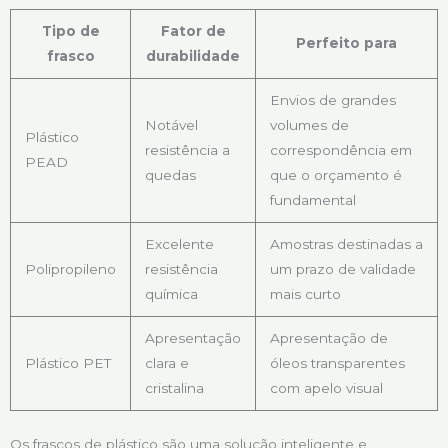
Tipo de
Fator de
Perfeito para
frasco
durabilidade
Envios de grandes
Notável
volumes de
Plástico
resistência a
correspondência em
PEAD
quedas
que o orçamento é
fundamental
Excelente
Amostras destinadas a
Polipropileno
resistência
um prazo de validade
química
mais curto
Apresentação
Apresentação de
Plástico PET
clara e
óleos transparentes
cristalina
com apelo visual
Os frascos de plástico são uma solução inteligente e