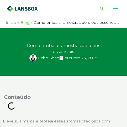
Ir
Pesquisar
para
o
Início
Blog
Como embalar amostras de óleos essenciais
conteúdo
Como embalar amostras de óleos
essenciais
Echo Shao
outubro 23, 2025
onteúdo
Eleve sua marca e proteja esses aromas preciosos com