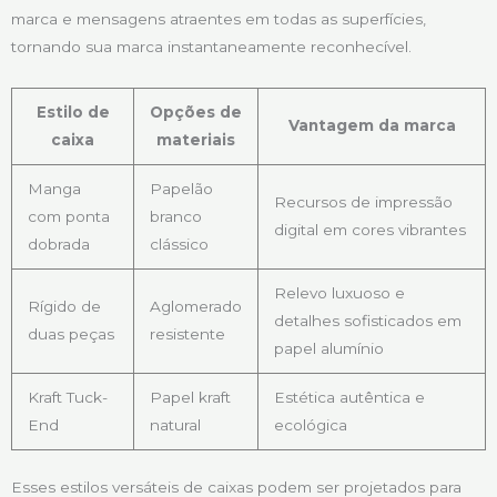
marca e mensagens atraentes em todas as superfícies,
tornando sua marca instantaneamente reconhecível.
Estilo de
Opções de
Vantagem da marca
caixa
materiais
Manga
Papelão
Recursos de impressão
com ponta
branco
digital em cores vibrantes
dobrada
clássico
Relevo luxuoso e
Rígido de
Aglomerado
detalhes sofisticados em
duas peças
resistente
papel alumínio
Kraft Tuck-
Papel kraft
Estética autêntica e
End
natural
ecológica
Esses estilos versáteis de caixas podem ser projetados para