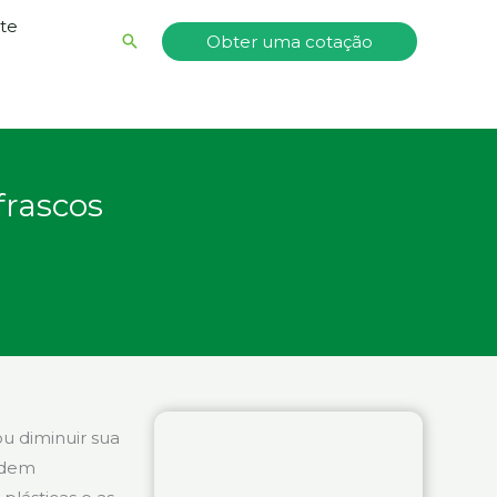
nte
Pesquisar
Obter uma cotação
frascos
u diminuir sua
podem