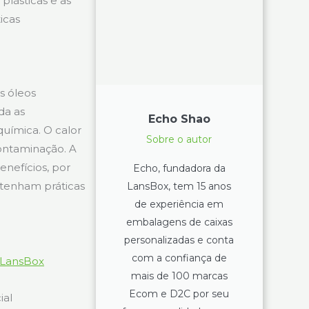
plásticas e as
icas
s óleos
da as
Echo Shao
química. O calor
Sobre o autor
contaminação. A
nefícios, por
Echo, fundadora da
ntenham práticas
LansBox, tem 15 anos
de experiência em
embalagens de caixas
personalizadas e conta
com a confiança de
 LansBox
mais de 100 marcas
Ecom e D2C por seu
ial