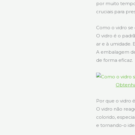
por muito tempo
cruciais para pr
Como o vidro se
O vidro é o padr
ar e à umidade. 
A embalagem de 
de forma eficaz.
Obtenha
Por que o vidro é
O vidro não reag
colorido, especi
e tornando-o id