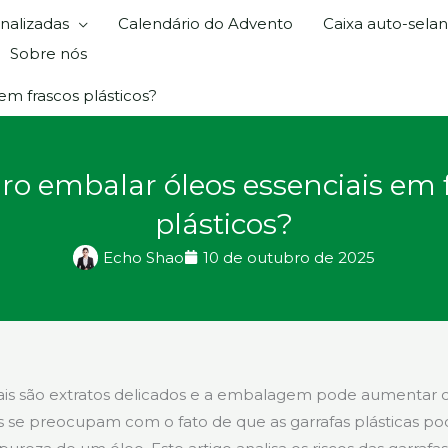
nalizadas
Calendário do Advento
Caixa auto-sela
Sobre nós
em frascos plásticos?
ro embalar óleos essenciais em 
plásticos?
Echo Shao
10 de outubro de 2025
ais são extratos delicados e a embalagem pode aumentar o
s se preocupam com o fato de que as garrafas plásticas 