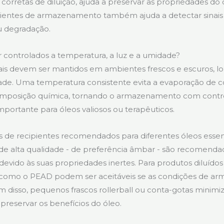
s corretas de diluição, ajuda a preservar as propriedades do
ipientes de armazenamento também ajuda a detectar sinai
 degradação.
controlados a temperatura, a luz e a umidade?
ais devem ser mantidos em ambientes frescos e escuros, lo
dade. Uma temperatura consistente evita a evaporação de
composição química, tornando o armazenamento com contro
portante para óleos valiosos ou terapêuticos.
os de recipientes recomendados para diferentes óleos essen
 de alta qualidade - de preferência âmbar - são recomenda
devido às suas propriedades inertes. Para produtos diluídos
es como o PEAD podem ser aceitáveis se as condições de 
ém disso, pequenos frascos rollerball ou conta-gotas minim
 preservar os benefícios do óleo.