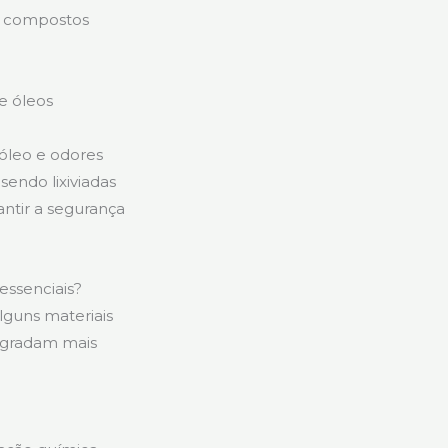
e compostos
e óleos
 óleo e odores
sendo lixiviadas
ntir a segurança
essenciais?
lguns materiais
degradam mais