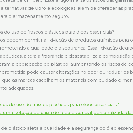
eza de um óleo. Este artigo analisa os riscos das garrafas 
lternativas de vidro e ecológicas, além de oferecer as prát
ara o armazenamento seguro.
os do uso de frascos plásticos para óleos essenciais?
cos podem permitir a lixiviação de produtos químicos para o
rometendo a qualidade e a segurança. Essa lixiviação degra
pêuticas, altera a fragrância e desestabiliza a composição 
eleram a degradação do plástico, aumentando os riscos de 
ometida pode causar alterações no odor ou reduzir os be
te que as marcas escolham os materiais com cuidado e ma
to adequadas.
 uma cotação de caixa de óleo essencial personalizada da
 de plástico afeta a qualidade e a segurança do óleo essenc