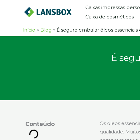
Ir
Caixas impressas perso
para
Caixa de cosméticos
o
conteúdo
Início
Blog
É seguro embalar óleos essenciais 
É segu
Os óleos essenci
Conteúdo
qualidade. Muito