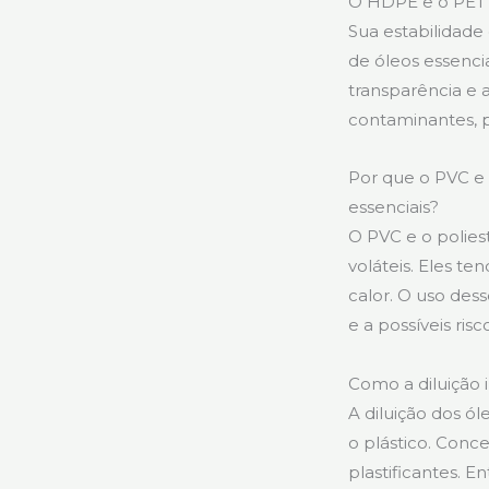
O HDPE e o PET 
Sua estabilidad
de óleos essenci
transparência e 
contaminantes, p
Por que o PVC e
essenciais?
O PVC e o polies
voláteis. Eles te
calor. O uso dess
e a possíveis risc
Como a diluição 
A diluição dos ó
o plástico. Conc
plastificantes. 