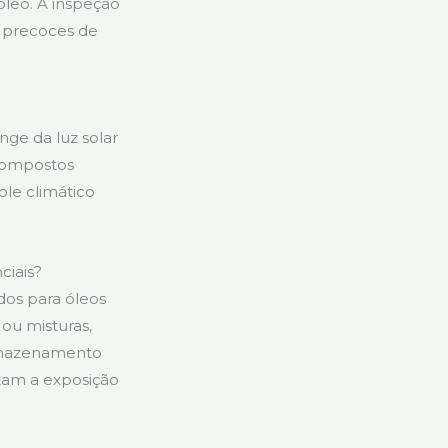
 óleo. A inspeção
s precoces de
nge da luz solar
 compostos
le climático
ciais?
dos para óleos
 ou misturas,
armazenamento
izam a exposição