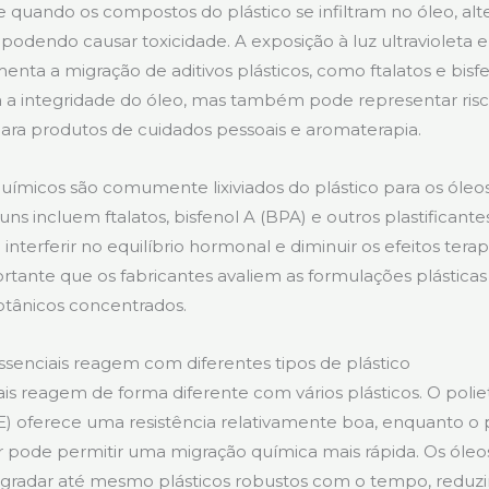
re quando os compostos do plástico se infiltram no óleo, al
odendo causar toxicidade. A exposição à luz ultravioleta 
nta a migração de aditivos plásticos, como ftalatos e bisfe
 a integridade do óleo, mas também pode representar risc
ra produtos de cuidados pessoais e aromaterapia.
uímicos são comumente lixiviados do plástico para os óleos
uns incluem ftalatos, bisfenol A (BPA) e outros plastificant
terferir no equilíbrio hormonal e diminuir os efeitos terap
rtante que os fabricantes avaliem as formulações plásticas
tânicos concentrados.
senciais reagem com diferentes tipos de plástico
is reagem de forma diferente com vários plásticos. O poliet
 oferece uma resistência relativamente boa, enquanto o 
or pode permitir uma migração química mais rápida. Os óle
gradar até mesmo plásticos robustos com o tempo, reduzi