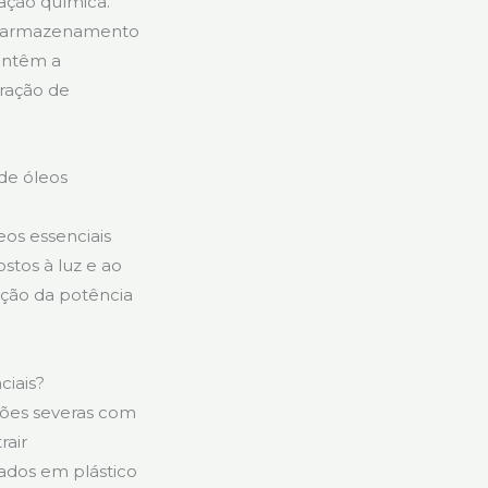
ação química.
 o armazenamento
mantêm a
gração de
de óleos
os essenciais
stos à luz e ao
uição da potência
ciais?
ações severas com
rair
ados em plástico