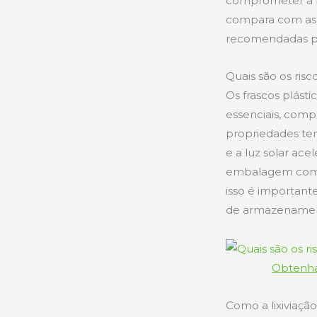
comprometer a pur
compara com as a
recomendadas p
Quais são os risc
Os frascos plásti
essenciais, comp
propriedades tera
e a luz solar ac
embalagem compr
isso é importan
de armazenamen
Obtenha
Como a lixiviação