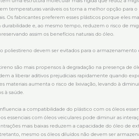
têm uma estrutura molecular mais rígida que reduz a migr
e em temperaturas variáveis os torna a melhor opção para
ais. Os fabricantes preferem esses plásticos porque eles 
a durabilidade e, ao mesmo tempo, reduzem o risco de mi
reservando assim os benefícios naturais do óleo.
 o poliestireno devem ser evitados para o armazenamento 
tireno são mais propensos à degradação na presença de óle
ndem a liberar aditivos prejudiciais rapidamente quando expo
es materiais aumenta o risco de lixiviação, levando à dimin
os à saúde.
influencia a compatibilidade do plástico com os óleos essen
leos essenciais com óleos veiculares pode diminuir as inter
entrações mais baixas reduzem a capacidade do óleo de ext
Entretanto, mesmo os óleos diluídos não devem ser armazen