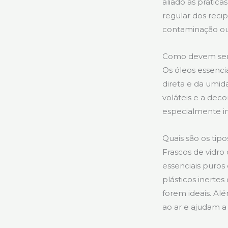
aliado às prática
regular dos rec
contaminação ou
Como devem ser 
Os óleos essenci
direta e da umi
voláteis e a de
especialmente im
Quais são os tip
Frascos de vidro
essenciais puros 
plásticos inert
forem ideais. Al
ao ar e ajudam a