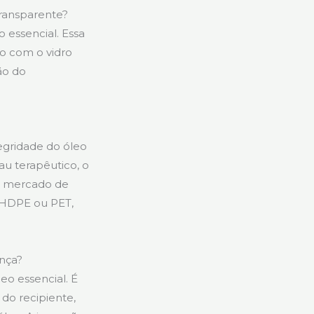
transparente?
o essencial. Essa
o com o vidro
ão do
tegridade do óleo
au terapêutico, o
de mercado de
o HDPE ou PET,
ança?
o essencial. É
 do recipiente,