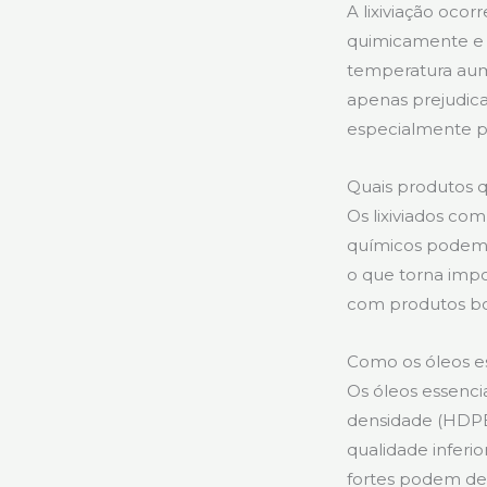
A lixiviação ocor
quimicamente e p
temperatura aume
apenas prejudica
especialmente pa
Quais produtos q
Os lixiviados com
químicos podem in
o que torna impo
com produtos bo
Como os óleos es
Os óleos essencia
densidade (HDPE)
qualidade inferi
fortes podem de