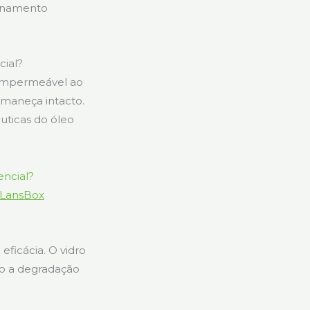
zenamento
cial?
e impermeável ao
rmaneça intacto.
ticas do óleo
 LansBox
ficácia. O vidro
do a degradação