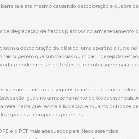
 barreira e até mesmo causando descoloração e quebra d
ais de degradação de frascos plásticos no armazenamento d
ncluem a descoloração do plástico, uma aparência turva no
 sinais sugerem que substâncias químicas indesejadas estão 
 produto pode precisar de testes ou reembalagem para gara
lástico são seguros ou inseguros para embalagens de óleos 
sticos são iguais no armazenamento de óleos essenciais. A
reira inerte que resiste à lixiviação, enquanto outros se 
do expostos a compostos potentes.
DPE e o PET mais adequados para óleos essenciais