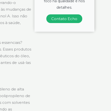
foco na qualidade e nos
terando-o
detalhes.
e às mudanças de
nol A. Isso não
Contato Echo
os à saúde,
 essenciais?
es. Esses produtos
êuticos do óleo,
 antes de usá-las
ileno de alta
polipropileno de
os com solventes
ndo as