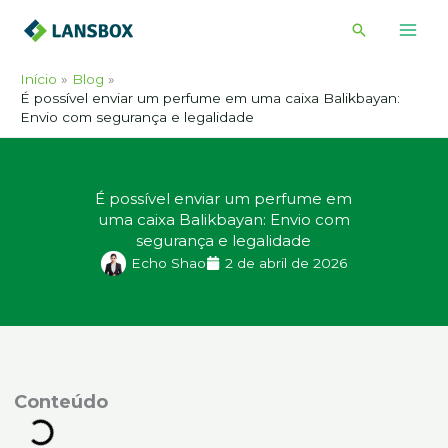
Ir
Pesquisar
para
o
Início
Blog
conteúdo
É possível enviar um perfume em uma caixa Balikbayan:
Envio com segurança e legalidade
É possível enviar um perfume em
uma caixa Balikbayan: Envio com
segurança e legalidade
Echo Shao
2 de abril de 2026
onteúdo