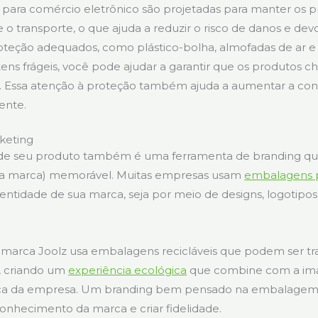
para comércio eletrônico são projetadas para manter os 
 o transporte, o que ajuda a reduzir o risco de danos e de
roteção adequados, como plástico-bolha, almofadas de ar 
tens frágeis, você pode ajudar a garantir que os produtos
. Essa atenção à proteção também ajuda a aumentar a conf
iente.
keting
e seu produto também é uma ferramenta de branding qu
ua marca) memorável. Muitas empresas usam
embalagens p
 identidade de sua marca, seja por meio de designs, logotipo
 marca Joolz usa embalagens recicláveis que podem ser t
, criando um
experiência ecológica
que combine com a im
rca da empresa. Um branding bem pensado na embalage
conhecimento da marca e criar fidelidade.