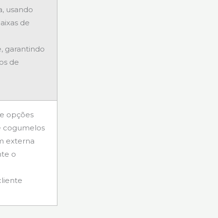
a, usando
aixas de
, garantindo
os de
 e opções
e cogumelos
m externa
nte o
cliente