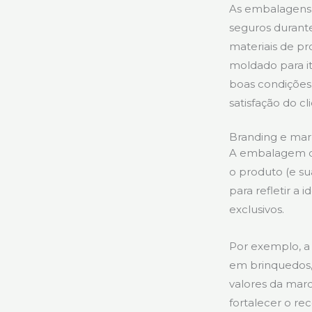
As embalagens 
seguros durante
materiais de p
moldado para i
boas condições
satisfação do cl
Branding e mar
A embalagem d
o produto (e s
para refletir a
exclusivos.
Por exemplo, a
em brinquedos
valores da ma
fortalecer o re