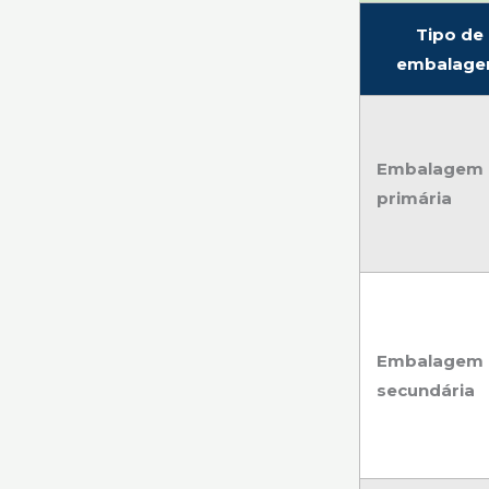
Tipo de
embalag
Embalagem
primária
Embalagem
secundária