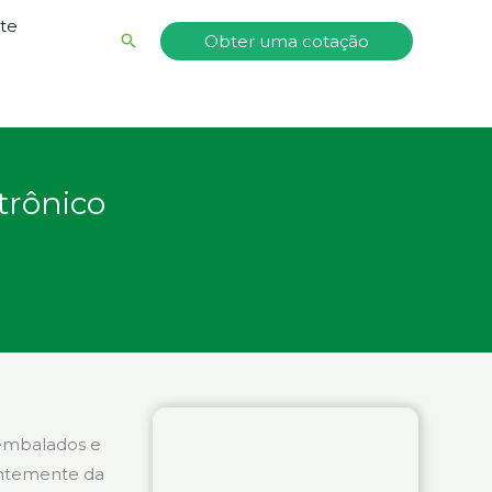
nte
Pesquisar
Obter uma cotação
trônico
embalados e
entemente da