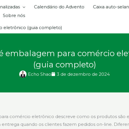
nalizadas
Calendário do Advento
Caixa auto-sela
Sobre nós
eletrônico (guia completo)
é embalagem para comércio ele
(guia completo)
Echo Shao
3 de dezembro de 2024
ra comércio eletrônico descreve como os produtos são 
a entrega quando os clientes fazem pedidos on-line. Difer