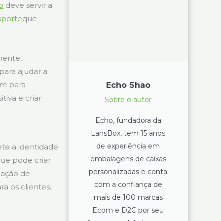
o
deve servir a
sporte
que
mente,
para ajudar a
em para
Echo Shao
iva e criar
Sobre o autor
Echo, fundadora da
LansBox, tem 15 anos
de experiência em
te a identidade
embalagens de caixas
ue pode criar
personalizadas e conta
nação de
com a confiança de
a os clientes.
mais de 100 marcas
Ecom e D2C por seu