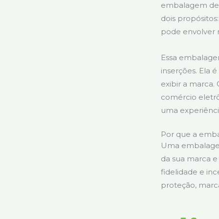
embalagem de it
dois propósitos
pode envolver 
Essa embalagem
inserções. Ela 
exibir a marca
comércio eletrô
uma experiênci
Por que a emba
Uma embalagem 
da sua marca e
fidelidade e in
proteção, marca