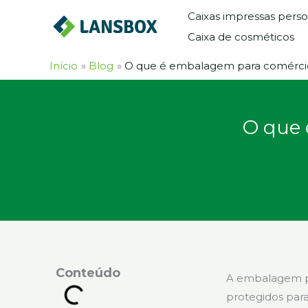
Ir
Caixas impressas perso
para
Caixa de cosméticos
o
conteúdo
Início
Blog
O que é embalagem para comércio 
O que 
Conteúdo
A embalagem pa
protegidos par