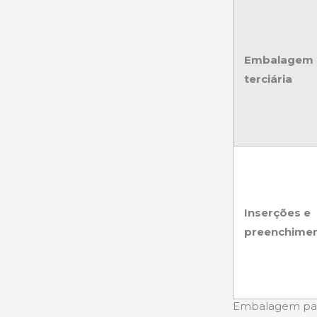
Embalagem
terciária
Inserções e
preenchime
Embalagem para