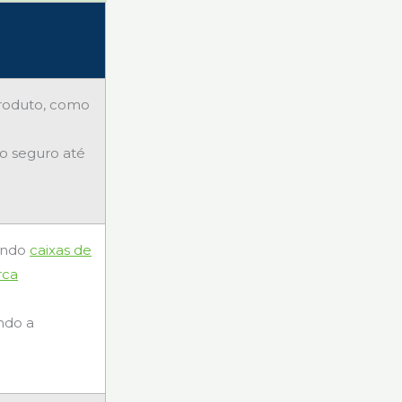
produto, como
o seguro até
ando
caixas de
rca
ndo a