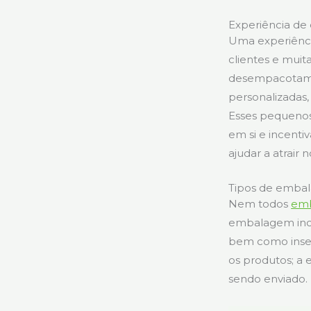
Experiência d
Uma experiênci
clientes e muita
desempacotamen
personalizadas,
Esses pequenos
em si e incenti
ajudar a atrair
Tipos de embal
Nem todos
emb
embalagem incl
bem como inser
os produtos; a
sendo enviado.