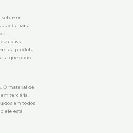
 sobre os
 pode tornar o
es
ecorativo.
lém do produto
ne, o que pode
 O material de
m terciária,
luídos em todos
o ele está