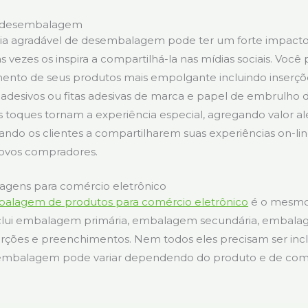
e desembalagem
a agradável de desembalagem pode ter um forte impacto
s vezes os inspira a compartilhá-la nas mídias sociais. Você
to de seus produtos mais empolgante incluindo inserçõ
 adesivos ou fitas adesivas de marca e papel de embrulho d
 toques tornam a experiência especial, agregando valor a
vando os clientes a compartilharem suas experiências on-li
 novos compradores.
agens para comércio eletrônico
alagem de produtos para comércio eletrônico
é o mesmo.
ui embalagem primária, embalagem secundária, embalage
ções e preenchimentos. Nem todos eles precisam ser inc
 embalagem pode variar dependendo do produto e de com