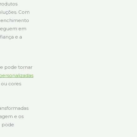
produtos
voluções. Com
e enchimento
 cheguem em
iança e a
e pode tornar
ersonalizadas
s ou cores
ransformadas
agem e os
m pode