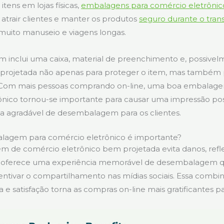
ens em lojas físicas,
embalagens para comércio eletrônic
: atrair clientes e manter os produtos
seguro durante o tran
muito manuseio e viagens longas.
 inclui uma caixa, material de preenchimento e, possivel
é projetada não apenas para proteger o item, mas também 
. Com mais pessoas comprando on-line, uma boa embalag
nico tornou-se importante para causar uma impressão posit
a agradável de desembalagem para os clientes.
lagem para comércio eletrônico é importante?
de comércio eletrônico bem projetada evita danos, refle
 oferece uma experiência memorável de desembalagem q
centivar o compartilhamento nas mídias sociais. Essa combi
 e satisfação torna as compras on-line mais gratificantes par