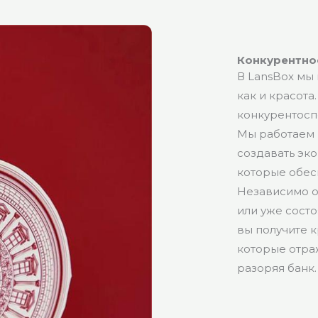
Конкурентно
В LansBox мы 
как и красот
конкурентосп
Мы работаем 
создавать эк
которые обес
Независимо о
или уже сост
вы получите 
которые отра
разоряя банк.