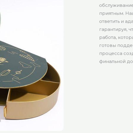
обслуживание
приятным. На
ответить и ад
гарантируя, ч
работа, кото
готовы поддер
процесса созд
финальной до