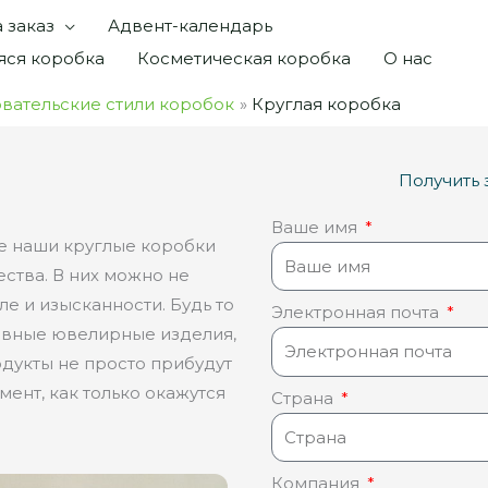
 заказ
Адвент-календарь
ся коробка
Косметическая коробка
О нас
вательские стили коробок
Круглая коробка
Получить 
Ваше имя
е наши круглые коробки
ства. В них можно не
ле и изысканности. Будь то
Электронная почта
вные ювелирные изделия,
одукты не просто прибудут
ент, как только окажутся
Страна
Компания