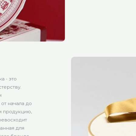
а - это
терству.
м
от начала до
м продукцию,
превосходит
данная для