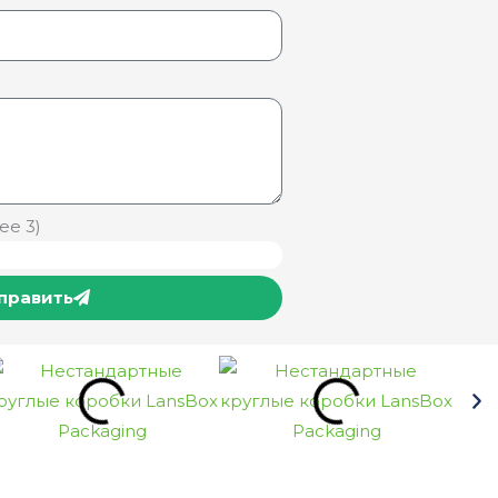
ее 3)
править