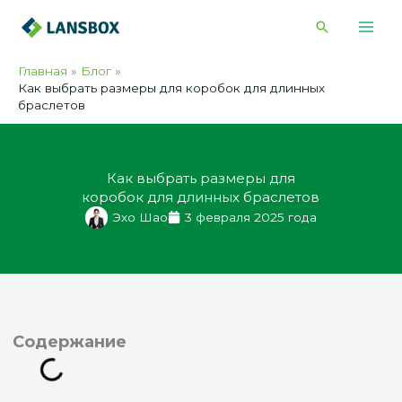
Перейти
Поиск
к
содержимому
Главная
Блог
Как выбрать размеры для коробок для длинных
браслетов
Как выбрать размеры для
коробок для длинных браслетов
Эхо Шао
3 февраля 2025 года
одержание