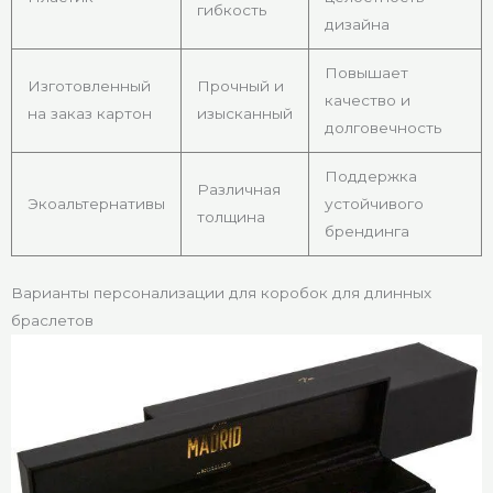
гибкость
дизайна
Повышает
Изготовленный
Прочный и
качество и
на заказ картон
изысканный
долговечность
Поддержка
Различная
Экоальтернативы
устойчивого
толщина
брендинга
Варианты персонализации для коробок для длинных
браслетов