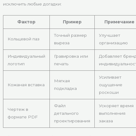
исключить любые догадки:
Фактор
Пример
Примечание
Точный размер
Улучшает
Кольцевой паз
выреза
организацию
Индивидуальный
Гравировка или
Добавляет брен
логотип
печать
индивидуальнос
Усиливает
Мягкая
Кожаная вставка
ощущение
подкладка
роскоши
Файл
Ускоряет время
Чертеж в
детального
выполнения
формате PDF
проектирования
заказа