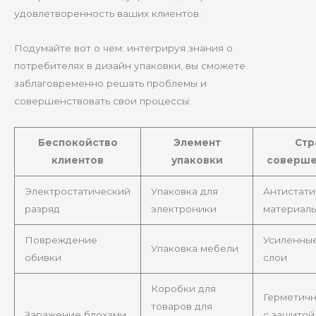
удовлетворенность ваших клиентов.
Подумайте вот о чем: интегрируя знания о
потребителях в дизайн упаковки, вы сможете
заблаговременно решать проблемы и
совершенствовать свои процессы:
Беспокойство
Элемент
Стр
клиентов
упаковки
соверше
Электростатический
Упаковка для
Антистати
разряд
электроники
материал
Повреждение
Усиленны
Упаковка мебели
обивки
слои
Коробки для
Герметичн
товаров для
Заражение блохами
с защитой