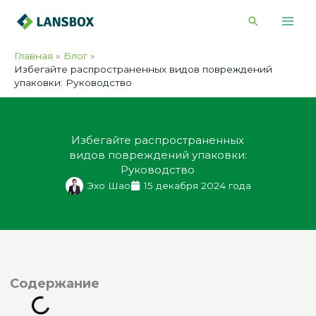
Перейти
Поиск
к
содержимому
Главная
Блог
Избегайте распространенных видов повреждений
упаковки: Руководство
Избегайте распространенных
видов повреждений упаковки:
Руководство
Эхо Шао
15 декабря 2024 года
одержание