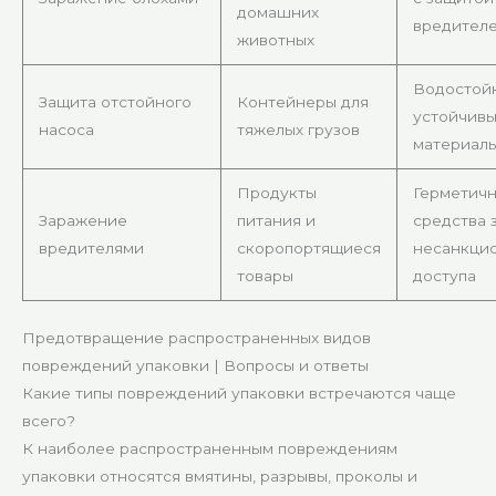
домашних
вредител
животных
Водостой
Защита отстойного
Контейнеры для
устойчивы
насоса
тяжелых грузов
материал
Продукты
Герметичн
Заражение
питания и
средства 
вредителями
скоропортящиеся
несанкци
товары
доступа
Предотвращение распространенных видов
повреждений упаковки | Вопросы и ответы
Какие типы повреждений упаковки встречаются чаще
всего?
К наиболее распространенным повреждениям
упаковки относятся вмятины, разрывы, проколы и