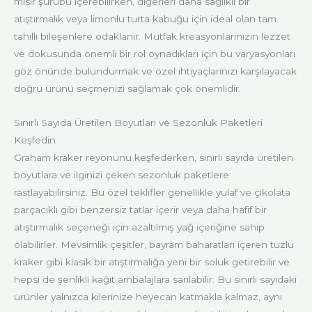
mısır şurubu içerebilirken, diğerleri daha sağlıklı bir
atıştırmalık veya limonlu turta kabuğu için ideal olan tam
tahıllı bileşenlere odaklanır. Mutfak kreasyonlarınızın lezzet
ve dokusunda önemli bir rol oynadıkları için bu varyasyonları
göz önünde bulundurmak ve özel ihtiyaçlarınızı karşılayacak
doğru ürünü seçmenizi sağlamak çok önemlidir.
Sınırlı Sayıda Üretilen Boyutları ve Sezonluk Paketleri
Keşfedin
Graham kraker reyonunu keşfederken, sınırlı sayıda üretilen
boyutlara ve ilginizi çeken sezonluk paketlere
rastlayabilirsiniz. Bu özel teklifler genellikle yulaf ve çikolata
parçacıklı gibi benzersiz tatlar içerir veya daha hafif bir
atıştırmalık seçeneği için azaltılmış yağ içeriğine sahip
olabilirler. Mevsimlik çeşitler, bayram baharatları içeren tuzlu
kraker gibi klasik bir atıştırmalığa yeni bir soluk getirebilir ve
hepsi de şenlikli kağıt ambalajlara sarılabilir. Bu sınırlı sayıdaki
ürünler yalnızca kilerinize heyecan katmakla kalmaz, aynı