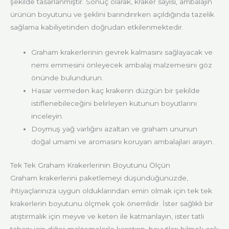
şekilde tasarlanmıştır. Sonuç olarak, kraker sayısı, ambalajın
ürünün boyutunu ve şeklini barındırırken açıldığında tazelik
sağlama kabiliyetinden doğrudan etkilenmektedir.
Graham krakerlerinin gevrek kalmasını sağlayacak ve
nemi emmesini önleyecek ambalaj malzemesini göz
önünde bulundurun.
Hasar vermeden kaç krakerin düzgün bir şekilde
istiflenebileceğini belirleyen kutunun boyutlarını
inceleyin.
Doymuş yağ varlığını azaltan ve graham ununun
doğal umami ve aromasını koruyan ambalajları arayın.
Tek Tek Graham Krakerlerinin Boyutunu Ölçün
Graham krakerlerini paketlemeyi düşündüğünüzde,
ihtiyaçlarınıza uygun olduklarından emin olmak için tek tek
krakerlerin boyutunu ölçmek çok önemlidir. İster sağlıklı bir
atıştırmalık için meyve ve keten ile katmanlayın, ister tatlı
tabanı için diğer malzemelerle karıştırın, boyutları bilmek çok