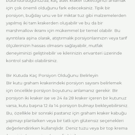
bulundurduğunuzda, kaç adet kraker tükettiğinizi anlamak
için çok önemli olduğunu fark edeceksiniz. Tipik bir
porsiyon, buğday unu ve bir miktar tuz gibi malzemelerden
yapılmış iki tam krakerden oluşabilir ve bu da bir
marshmallow ikramı için mükemmel bir temel olabilir. Bu
ayrıntılara aşina olarak, atıştırmalık porsiyonlarınızın veya tarif
ölçülerinizin hassas olmasını sağlayabilir, mutfak
deneyiminizi geliştirebilir ve kilerinizin envanteri üzerinde
kontrol sahibi olabilirsiniz.
Bir Kutuda Kaç Porsiyon Olduğunu Belirleyin
Bir kutu graham krakerindeki porsiyon sayısını belirlemek
için öncelikle porsiyon boyutunu anlamanız gerekir. Bir
porsiyon iki kraker ise ve 24 ila 28 kraker içeren bir kutunuz
varsa, kutu başına 12 ila 14 porsiyon bulmayı bekleyebilirsiniz.
Bu, özellikle bir sonraki pastanız için graham kraker kabuğu
yapmayı planlarken veya bir tatlı için glütensiz seçenekleri
değerlendirirken kullanışlıdır. Deniz tuzu veya bir top krema