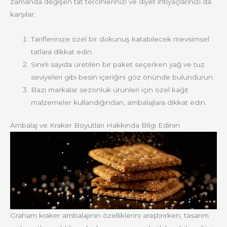
zamanda değişen tat tercihlerinizi ve diyet ihtiyaçlarınızı da
karşılar:
Tariflerinize özel bir dokunuş katabilecek mevsimsel
tatlara dikkat edin.
Sınırlı sayıda üretilen bir paket seçerken yağ ve tuz
seviyeleri gibi besin içeriğini göz önünde bulundurun.
Bazı markalar sezonluk ürünleri için özel kağıt
malzemeler kullandığından, ambalajlara dikkat edin.
Ambalaj ve Kraker Boyutları Hakkında Bilgi Edinin
Graham kraker ambalajının özelliklerini araştırırken, tasarım