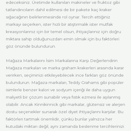
edeceksiniz. Üretimde kullanılan makineler ve fruktoz gibi
tatlandırıcıların dahil edilmesi de bir pakete kaç kraker
sığacağının belirlenmesinde rol oynar. Tercih ettiğiniz
markayı seçerken, ister hızlı bir atıştırmalık ister mutfak
kreasyonlarınız için bir temel olsun, ihtiyaçlarınız için doğru
miktara sahip olduğunuzdan emin olmak için bu faktörleri
göz önünde bulundurun.
Mağaza Markalarını İsim Markalarına Karşı Değerlendirin
Mağaza markaları ve marka graham krakerleri arasında karar
verirken, seçiminizi etkileyebilecek ince farkları göz önünde
bulundurun. Mağaza markaları, Teddy Grahams gibi popüler
isimlerle benzer kalori ve sodyum içeriği ile daha uygun
maliyetli bir çözüm sunabilir veya fıstık ezmesi ile aşılanmış
olabilir. Ancak Kinnikinnick gibi markalar, glütensiz ve alerjen
dostu seçenekler sunarak özel diyet ihtiyaçlarını karşılar. Bu
faktörleri tartmak önemlidir, çünkü bunlar yalnızca her
kutudaki miktarı değil, aynı zamanda beslenme tercihlerinizi