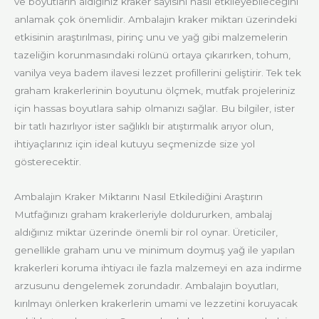
ve boyutların aldığınız kraker sayısını nasıl etkileyebileceğini
anlamak çok önemlidir. Ambalajın kraker miktarı üzerindeki
etkisinin araştırılması, pirinç unu ve yağ gibi malzemelerin
tazeliğin korunmasındaki rolünü ortaya çıkarırken, tohum,
vanilya veya badem ilavesi lezzet profillerini geliştirir. Tek tek
graham krakerlerinin boyutunu ölçmek, mutfak projeleriniz
için hassas boyutlara sahip olmanızı sağlar. Bu bilgiler, ister
bir tatlı hazırlıyor ister sağlıklı bir atıştırmalık arıyor olun,
ihtiyaçlarınız için ideal kutuyu seçmenizde size yol
gösterecektir.
Ambalajın Kraker Miktarını Nasıl Etkilediğini Araştırın
Mutfağınızı graham krakerleriyle doldururken, ambalaj
aldığınız miktar üzerinde önemli bir rol oynar. Üreticiler,
genellikle graham unu ve minimum doymuş yağ ile yapılan
krakerleri koruma ihtiyacı ile fazla malzemeyi en aza indirme
arzusunu dengelemek zorundadır. Ambalajın boyutları,
kırılmayı önlerken krakerlerin umami ve lezzetini koruyacak