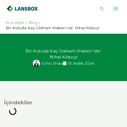
İçeriğe
Arama
atla
Ana sayfa
Blog
Bir Kutuda Kaç Graham Krakeri Var: Nihai Kılavuz
Bir Kutuda Kaç Graham Krakeri Var:
Nihai Kılavuz
Echo Shao
15 Aralık 2024
indekiler