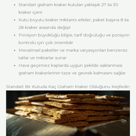
Standart graham kraker kutuları yaklaşık 27 ila 30
kraker içerir
Kutu boyutu kraker miktarını etkiler, paket başına 8 ila
28 kraker arasında değişir
Porsiyon büyüklüğü bilgisi, tarif doğruluğu ve porsiyon
kontrolü için çok önemlidir
Mevsimsel paketler ve marka varyasyonları benzersiz
tatlar ve miktarlar sunar
Hava geçirmez kaplarda uygun şekilde saklanması
graham krakerlerinin taze ve gevrek kalmasını sağlar
Standart Bir Kutuda Kaç Graham Kraker Olduğunu Keşfedin