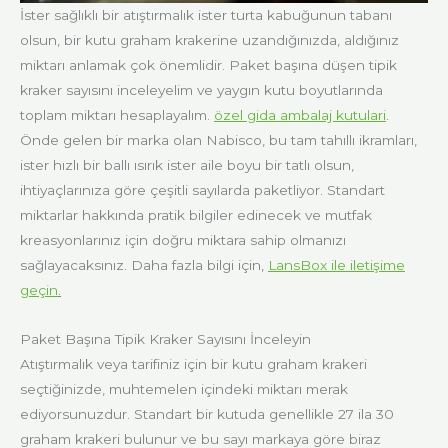
İster sağlıklı bir atıştırmalık ister turta kabuğunun tabanı
olsun, bir kutu graham krakerine uzandığınızda, aldığınız
miktarı anlamak çok önemlidir. Paket başına düşen tipik
kraker sayısını inceleyelim ve yaygın kutu boyutlarında
toplam miktarı hesaplayalım.
özel gida ambalaj kutulari
.
Önde gelen bir marka olan Nabisco, bu tam tahıllı ikramları,
ister hızlı bir ballı ısırık ister aile boyu bir tatlı olsun,
ihtiyaçlarınıza göre çeşitli sayılarda paketliyor. Standart
miktarlar hakkında pratik bilgiler edinecek ve mutfak
kreasyonlarınız için doğru miktara sahip olmanızı
sağlayacaksınız. Daha fazla bilgi için,
LansBox ile iletişime
geçin
.
Paket Başına Tipik Kraker Sayısını İnceleyin
Atıştırmalık veya tarifiniz için bir kutu graham krakeri
seçtiğinizde, muhtemelen içindeki miktarı merak
ediyorsunuzdur. Standart bir kutuda genellikle 27 ila 30
graham krakeri bulunur ve bu sayı markaya göre biraz