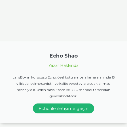
Echo Shao
Yazar Hakkında
LansBox'ın kurucusu Echo, özel kutu ambalajlama alanında 15
yıllık deneyime sahiptir ve kalite ve detaylara odaklanması
nedeniyle 100'den fazla Ecom ve D2C markası tarafından
güvenilmektedir.
Echo ile iletişime geçin