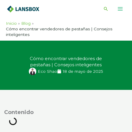
Ir
Buscar
al
contenido
Inicio
Blog
Cómo encontrar vendedores de pestañas | Consejos
inteligentes
Cómo encontrar vendedores de
pestañas | Consejos inteligentes
Eco Shao
18 de mayo de 2025
ontenido