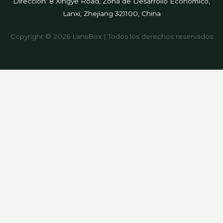
Dirección: 8 Xingye Road, Zona de Desarrollo Económico,
Lanxi, Zhejiang 321100, China
Copyright © 2026 LansBox | Todos los derechos reservados