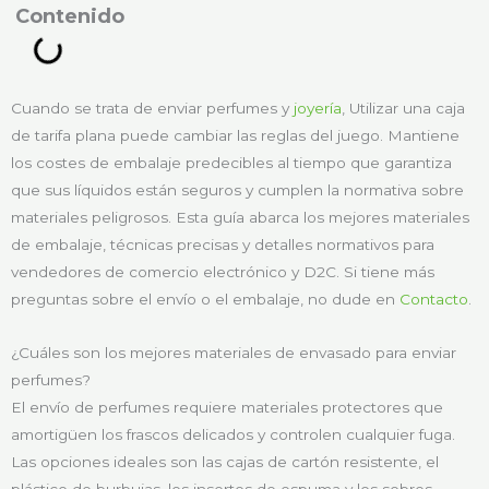
ontenido
Cuando se trata de enviar perfumes y
joyería
, Utilizar una caja
de tarifa plana puede cambiar las reglas del juego. Mantiene
los costes de embalaje predecibles al tiempo que garantiza
que sus líquidos están seguros y cumplen la normativa sobre
materiales peligrosos. Esta guía abarca los mejores materiales
de embalaje, técnicas precisas y detalles normativos para
vendedores de comercio electrónico y D2C. Si tiene más
preguntas sobre el envío o el embalaje, no dude en
Contacto
.
¿Cuáles son los mejores materiales de envasado para enviar
perfumes?
El envío de perfumes requiere materiales protectores que
amortigüen los frascos delicados y controlen cualquier fuga.
Las opciones ideales son las cajas de cartón resistente, el
plástico de burbujas, los insertos de espuma y los sobres