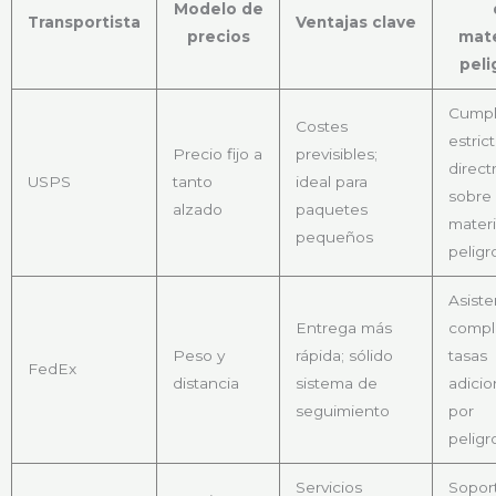
Modelo de
Transportista
Ventajas clave
precios
mate
peli
Cumpl
Costes
estric
Precio fijo a
previsibles;
direct
USPS
tanto
ideal para
sobre
alzado
paquetes
materi
pequeños
peligr
Asiste
Entrega más
compl
Peso y
rápida; sólido
tasas
FedEx
distancia
sistema de
adicio
seguimiento
por
peligr
Servicios
Sopor