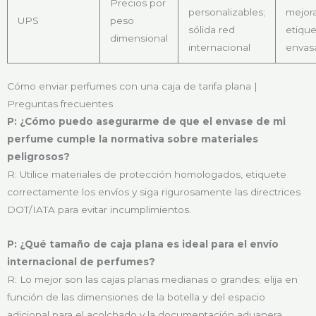
Precios por
personalizables;
mejor
UPS
peso
sólida red
etique
dimensional
internacional
envas
Cómo enviar perfumes con una caja de tarifa plana |
Preguntas frecuentes
P: ¿Cómo puedo asegurarme de que el envase de mi
perfume cumple la normativa sobre materiales
peligrosos?
R: Utilice materiales de protección homologados, etiquete
correctamente los envíos y siga rigurosamente las directrices
DOT/IATA para evitar incumplimientos.
P: ¿Qué tamaño de caja plana es ideal para el envío
internacional de perfumes?
R: Lo mejor son las cajas planas medianas o grandes; elija en
función de las dimensiones de la botella y del espacio
adicional para el acolchado y la documentación aduanera.