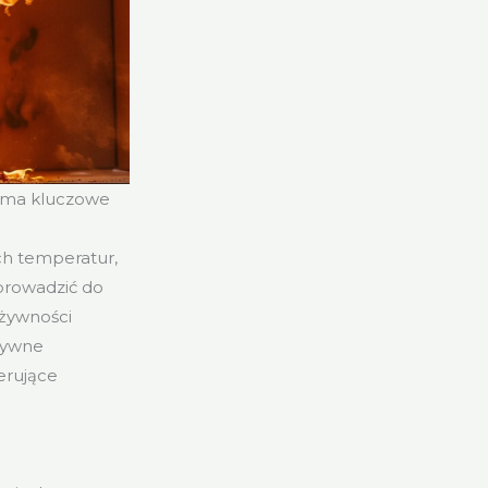
 ma kluczowe
ch temperatur,
 prowadzić do
 żywności
tywne
erujące