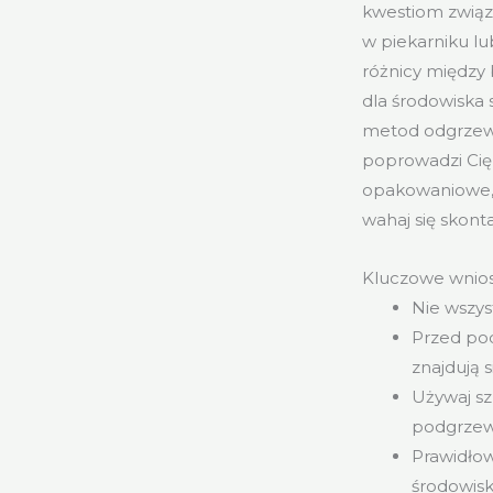
kwestiom związ
w piekarniku lu
różnicy między
dla środowiska 
metod odgrzewa
poprowadzi Cię 
opakowaniowe, 
wahaj się skont
Kluczowe wnios
Nie wszys
Przed po
znajdują 
Używaj s
podgrzew
Prawidłow
środowisk