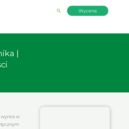
Wyszukiwanie
Wycena
ika |
ci
a wynos w
rytycznym