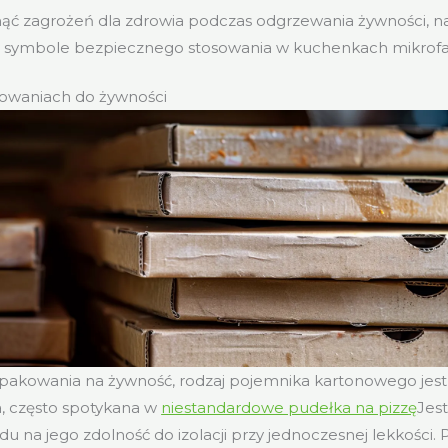
ąć zagrożeń dla zdrowia podczas odgrzewania żywności, n
 symbole bezpiecznego stosowania w kuchenkach mikrofa
owaniach do żywności
pakowania na żywność, rodzaj pojemnika kartonowego jes
a, często spotykana w
niestandardowe pudełka na pizzę
Jes
u na jego zdolność do izolacji przy jednoczesnej lekkości