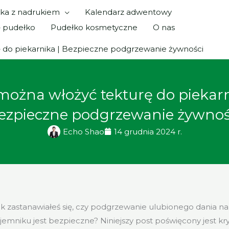
ka z nadrukiem
Kalendarz adwentowy
ę pudełko
Pudełko kosmetyczne
O nas
 do piekarnika | Bezpieczne podgrzewanie żywności
można włożyć tekturę do piekarn
ezpieczne podgrzewanie żywnoś
Echo Shao
14 grudnia 2024 r.
ek zastanawiałeś się, czy podgrzewanie ulubionego dania n
emniku jest bezpieczne? Niniejszy post poświęcony jest k