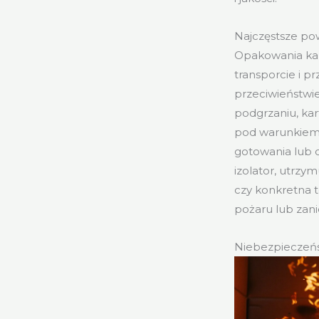
Najczęstsze p
Opakowania kar
transporcie i 
przeciwieństwi
podgrzaniu, kar
pod warunkiem,
gotowania lub o
izolator, utrzy
czy konkretna t
pożaru lub zani
Niebezpieczeńs