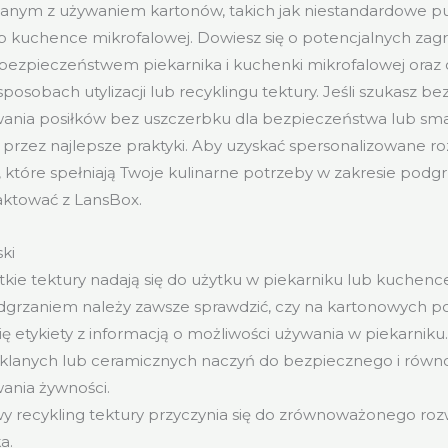
anym z używaniem kartonów, takich jak niestandardowe pu
b kuchence mikrofalowej. Dowiesz się o potencjalnych zag
 bezpieczeństwem piekarnika i kuchenki mikrofalowej oraz 
sposobach utylizacji lub recyklingu tektury. Jeśli szukasz b
nia posiłków bez uszczerbku dla bezpieczeństwa lub smak
przez najlepsze praktyki. Aby uzyskać spersonalizowane ro
które spełniają Twoje kulinarne potrzeby w zakresie podgr
aktować z LansBox.
ki
tkie tektury nadają się do użytku w piekarniku lub kuchenc
dgrzaniem należy zawsze sprawdzić, czy na kartonowych 
się etykiety z informacją o możliwości używania w piekarniku
zklanych lub ceramicznych naczyń do bezpiecznego i rów
ania żywności.
y recykling tektury przyczynia się do zrównoważonego roz
a.