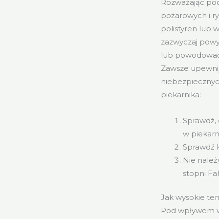
Rozważając pod
pożarowych i r
polistyren lub 
zazwyczaj powy
lub powodować 
Zawsze upewnij 
niebezpiecznyc
piekarnika:
Sprawdź, 
w piekarn
Sprawdź k
Nie należ
stopni Fa
Jak wysokie te
Pod wpływem w