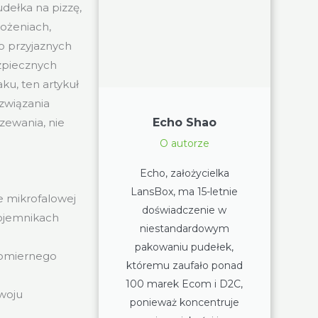
dełka na pizzę,
rożeniach,
o przyjaznych
ezpiecznych
u, ten artykuł
związania
zewania, nie
Echo Shao
O autorze
Echo, założycielka
LansBox, ma 15-letnie
e mikrofalowej
doświadczenie w
pojemnikach
niestandardowym
.
pakowaniu pudełek,
nomiernego
któremu zaufało ponad
100 marek Ecom i D2C,
woju
ponieważ koncentruje