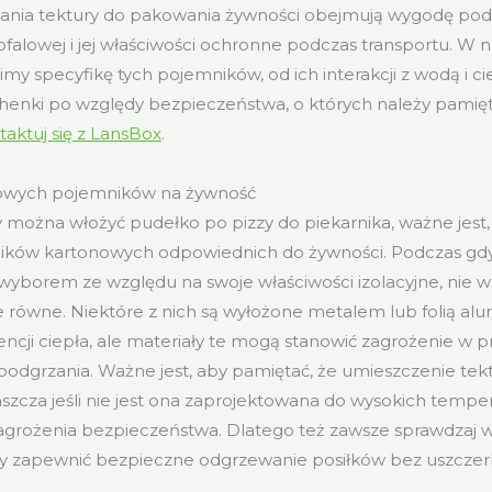
nia tektury do pakowania żywności obejmują wygodę po
falowej i jej właściwości ochronne podczas transportu. W 
y specyfikę tych pojemników, od ich interakcji z wodą i c
henki po względy bezpieczeństwa, o których należy pamięt
taktuj się z LansBox
.
rowych pojemników na żywność
 można włożyć pudełko po pizzy do piekarnika, ważne jest
ików kartonowych odpowiednich do żywności. Podczas gdy 
borem ze względu na swoje właściwości izolacyjne, nie w
e równe. Niektóre z nich są wyłożone metalem lub folią al
encji ciepła, ale materiały te mogą stanowić zagrożenie w 
odgrzania. Ważne jest, aby pamiętać, że umieszczenie tek
aszcza jeśli nie jest ona zaprojektowana do wysokich tempe
agrożenia bezpieczeństwa. Dlatego też zawsze sprawdzaj 
y zapewnić bezpieczne odgrzewanie posiłków bez uszcze