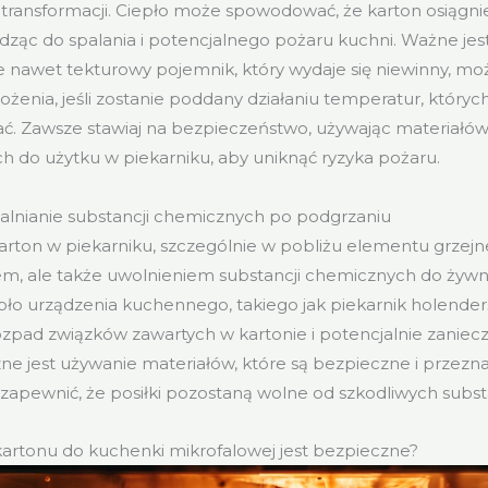
 transformacji. Ciepło może spowodować, że karton osiągni
dząc do spalania i potencjalnego pożaru kuchni. Ważne jes
e nawet tekturowy pojemnik, który wydaje się niewinny, moż
enia, jeśli zostanie poddany działaniu temperatur, których
ć. Zawsze stawiaj na bezpieczeństwo, używając materiałów
 do użytku w piekarniku, aby uniknąć ryzyka pożaru.
alnianie substancji chemicznych po podgrzaniu
rton w piekarniku, szczególnie w pobliżu elementu grzejn
em, ale także uwolnieniem substancji chemicznych do żywn
pło urządzenia kuchennego, takiego jak piekarnik holender
pad związków zawartych w kartonie i potencjalnie zaniecz
zne jest używanie materiałów, które są bezpieczne i przez
zapewnić, że posiłki pozostaną wolne od szkodliwych substa
kartonu do kuchenki mikrofalowej jest bezpieczne?