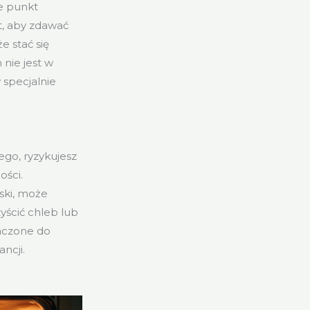
e punkt
t, aby zdawać
e stać się
 nie jest w
 specjalnie
ego, ryzykujesz
ości.
ski, może
yścić chleb lub
naczone do
ncji.