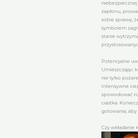
niebezpiecznej
zapłonu, prowa
sobie sprawę, ż
symbolem zagroż
stanie wytrzyma
przystosowanych
Potencjalne uw
Umieszczając ka
nie tylko pożar
Intensywne cie
spowodować roz
ciastka. Koniec
gotowania, aby 
Czy wkładanie 