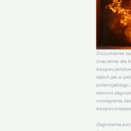
Zrozumienie za
znaczenie dla 
bezpieczeństwe
takich jak w pi
potencjalnego 
stanowi zagroż
rozwiązania, ta
bezpieczniejsze
Zagrożenia poż