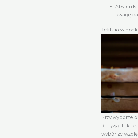
Aby unikn
uwagę na
Tektura w opak
Przy wyborze o
decyzją. Tektur
wybór ze względ