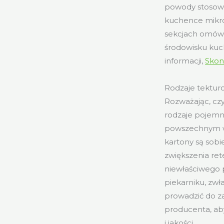
powody stosowa
kuchence mikro
sekcjach omówim
środowisku kuc
informacji,
Skon
Rodzaje tektu
Rozważając, czy
rodzaje pojemn
powszechnym wy
kartony są sobi
zwiększenia ret
niewłaściwego p
piekarniku, zwł
prowadzić do z
producenta, ab
i jakości.