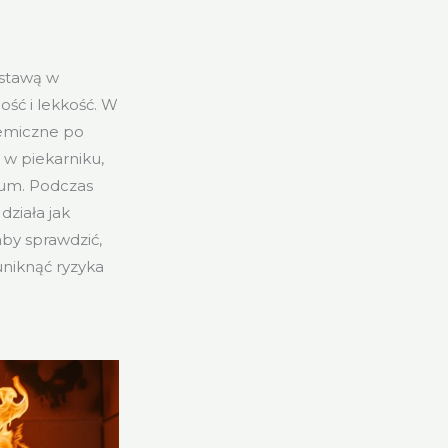
dstawą w
ść i lekkość. W
hemiczne po
 w piekarniku,
ium. Podczas
działa jak
aby sprawdzić,
uniknąć ryzyka