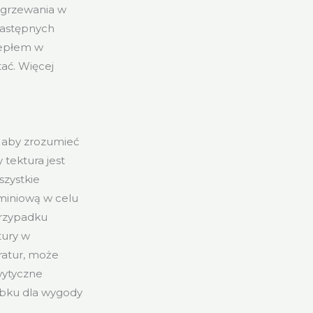
dgrzewania w
następnych
iepłem w
ać. Więcej
, aby zrozumieć
tektura jest
szystkie
uminiową w celu
przypadku
tury w
ratur, może
wytyczne
rbku dla wygody