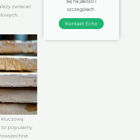
się na jakości i
ależy zwracać
szczegółach.
lowych.
Kontakt Echo
t kluczową
t to popularny
. Powszechne