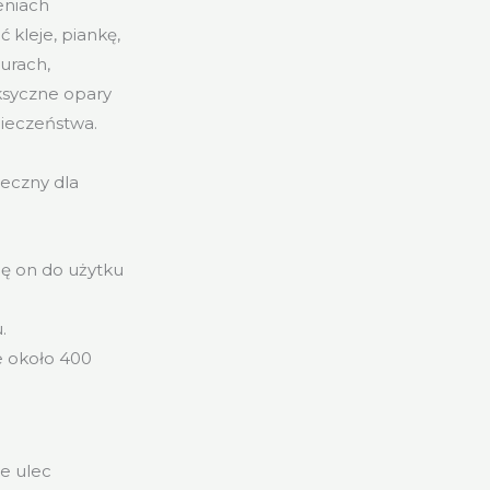
eniach
kleje, piankę,
turach,
ksyczne opary
pieczeństwa.
ieczny dla
się on do użytku
.
e około 400
e ulec