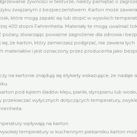
grzewanie żywności w tekturze, należy pamiętać o zagroż
yzyku związanym z bezpieczeństwem. Karton może zawierać 
wosk, które mogą zapalić się lub stopić w wysokich tempera
żej 400 stopni Fahrenheita. Materiały te mogą uwalniać to
pożary, stwarzając poważne zagrożenie dla zdrowia i bez
się, że karton, który zamierzasz podgrzać, nie zawiera tych
h materiałów i jest oznaczony przez producenta jako bezp
czy na kartonie znajdują się etykiety wskazujące, że nadaje 
iku.
arton pod kątem śladów kleju, pianki, styropianu lub wosku
y przekraczać wytycznych dotyczących temperatury, zwykl
hrenheita.
mperatury wpływają na karton
ysokiej temperatury w kuchennym piekarniku karton moż