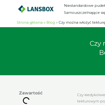
Przejdź
Niestandardowe pudeł
do
Samouszczelniające si
treści
Strona główna
Blog
Czy można włożyć tekturę
Czy 
B
Zawartość
Czy kiedykolwi
tekturowym poj