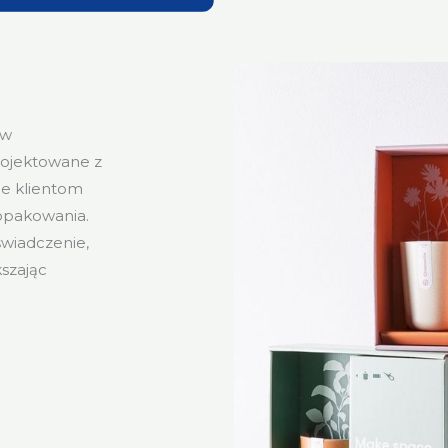
ów
rojektowane z
ne klientom
opakowania.
świadczenie,
kszając