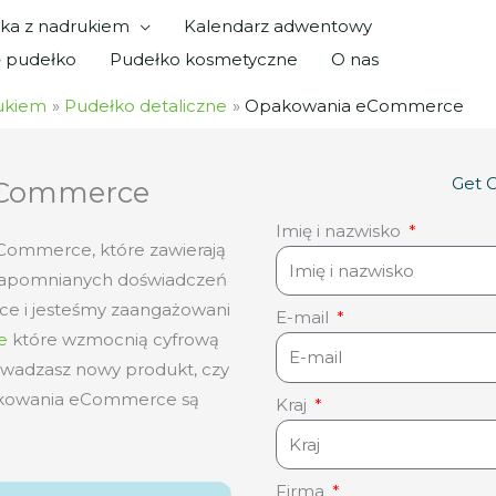
ka z nadrukiem
Kalendarz adwentowy
ę pudełko
Pudełko kosmetyczne
O nas
ukiem
Pudełko detaliczne
Opakowania eCommerce
Get 
eCommerce
Imię i nazwisko
ommerce, które zawierają
iezapomnianych doświadczeń
e i jesteśmy zaangażowani
E-mail
e
które wzmocnią cyfrową
owadzasz nowy produkt, czy
opakowania eCommerce są
Kraj
Firma