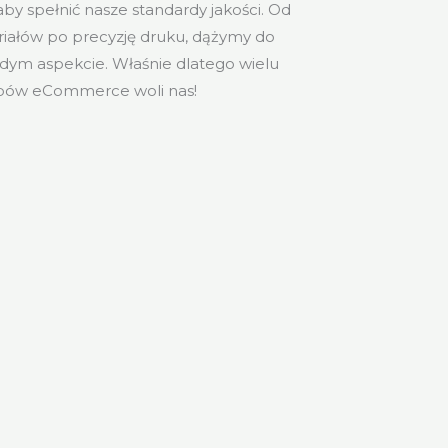
aby spełnić nasze standardy jakości. Od
riałów po precyzję druku, dążymy do
żdym aspekcie. Właśnie dlatego wielu
lepów eCommerce woli nas!