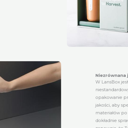
Niezrównana 
W LansBox jest
niestandardo
opakowanie pr
jakości, aby sp
materiałów po 
dokładnie spra