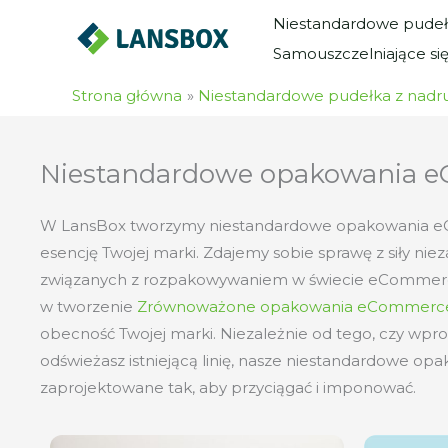
Przejdź
Niestandardowe pudeł
do
Samouszczelniające si
treści
Strona główna
Niestandardowe pudełka z nadr
Niestandardowe opakowania 
W LansBox tworzymy niestandardowe opakowania eC
esencję Twojej marki. Zdajemy sobie sprawę z siły n
związanych z rozpakowywaniem w świecie eCommerc
w tworzenie
Zrównoważone opakowania eCommerc
obecność Twojej marki. Niezależnie od tego, czy wpr
odświeżasz istniejącą linię, nasze niestandardowe 
zaprojektowane tak, aby przyciągać i imponować.