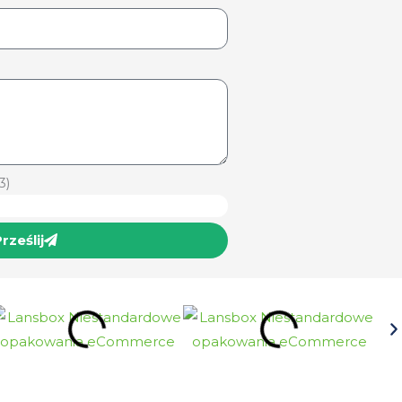
3)
rześlij