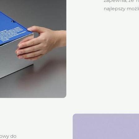
zapewnia, że 
najlepszy możl
towy do