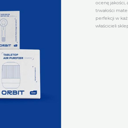
ocenę jakości, 
trwałości mate
perfekcji w ka
właścicieli sk