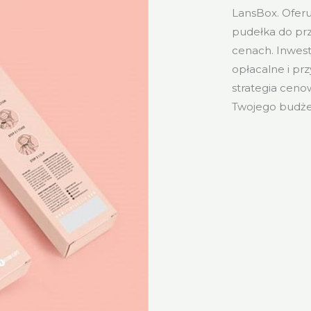
LansBox. Oferu
pudełka do pr
cenach. Inwes
opłacalne i prz
strategia ceno
Twojego budże