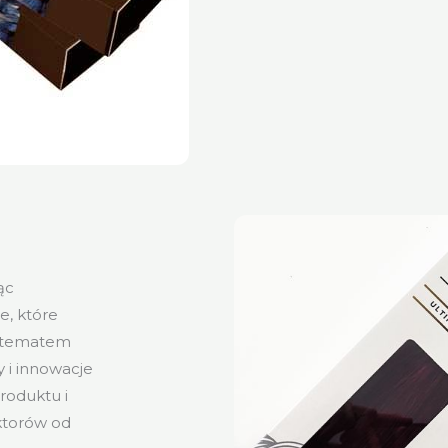
ąc
, które
ię tematem
 i innowacje
roduktu i
ktorów od