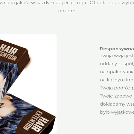
ównaną jakość w każdym zagięciu i rogu. Oto dlaczego wyb
poziom:
Responsywna 
Twoja wizja je
oddany zespół,
na opakowania 
na każdym krok
Twoja podróż p
Twoje zadowole
dokładamy wsze
było wyjątkowe