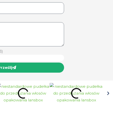
3)
rześlij