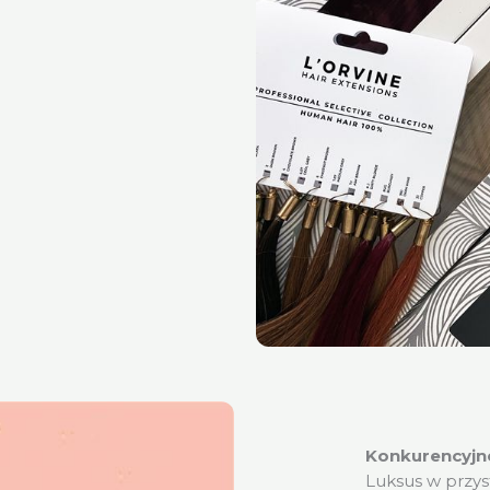
Konkurencyjn
Luksus w przys