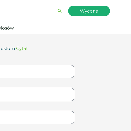
Wyszukiwanie
Wycena
włosów
Custom
Cytat