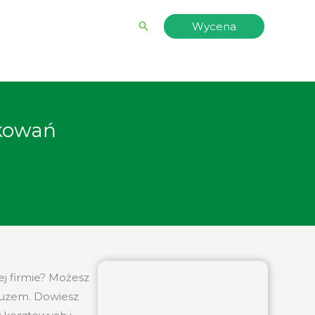
Wyszukiwanie
Wycena
akowań
ej firmie? Możesz
 luzem. Dowiesz