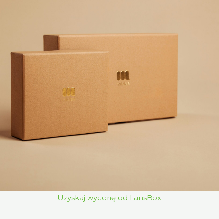
Uzyskaj wycenę od LansBox