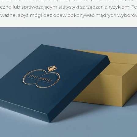
liczne lub sprawdzającym statystyki zarządzania ryzykiem. 
st ważne, abyś mógł bez obaw dokonywać mądrych wyboró