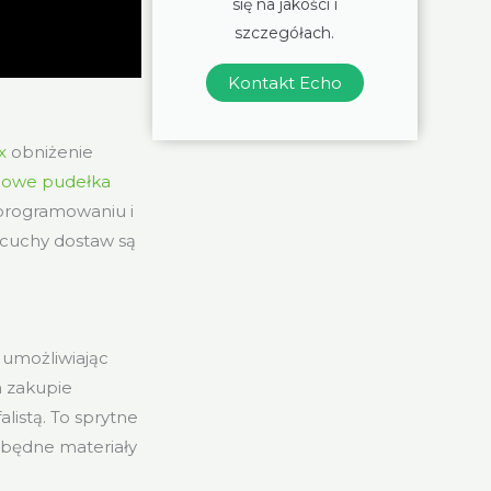
się na jakości i
szczegółach.
Kontakt Echo
x
obniżenie
dowe pudełka
programowaniu i
ańcuchy dostaw są
 umożliwiając
 zakupie
listą. To sprytne
zbędne materiały