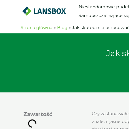
Przejdź
Niestandardowe pudeł
do
Samouszczelniające si
treści
Strona główna
Blog
Jak skutecznie oszacowa
Jak s
Czy zastanawiałe
Zawartość
znaleźć jasne od