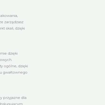
pakowania,
rze zarządzasz
 skali, dzięki
mie dzięki
kowych.
y ogólne, dzięki
dku gwałtownego
y przyjazne dla
obsługującym