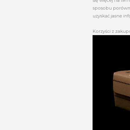
się więcej na te
sposobu porówny
uzyskać jasne i
Korzyści z zaku