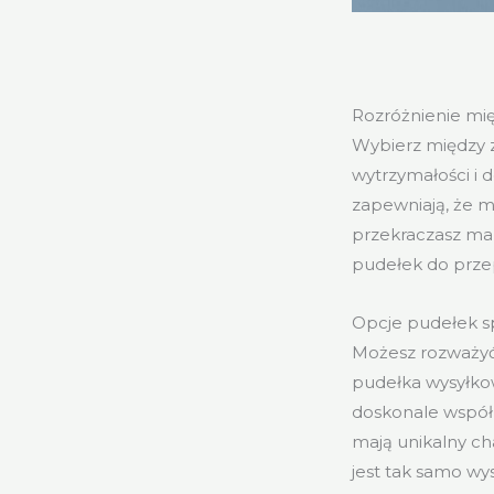
Rozróżnienie mię
Wybierz między 
wytrzymałości i 
zapewniają, że m
przekraczasz ma
pudełek do prze
Opcje pudełek s
Możesz rozważyć 
pudełka wysyłkow
doskonale współp
mają unikalny cha
jest tak samo wy