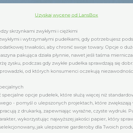
Uzyskaj wycenę od LansBox
dzy skrzynkami zwykłymi i ciężkimi
zwykłymi i wytrzymałymi pudełkami, gdy potrzebujesz pod
dodatkowej trwałości, aby chronić swoje towary. Opcje o duż
aszyna pakująca działa płynnie, nawet jeśli taśma miernicza
rżę zysku, podczas gdy zwykłe pudełka sprawdzają się dob
prowadzki, od których konsumenci oczekują niezawodności
pecjalnych
specjalne opcje pudełek, które służą więcej niż standardo
ego - pomyśl o ulepszonych projektach, które zwiększają 
racują z drukarką, zapewniając wyraźne, czyste wydruki. P
rakter, wykorzystując najwyższej jakości papier, który spraw
selekcjonowany, jak ulepszenie garderoby dla Twoich prod