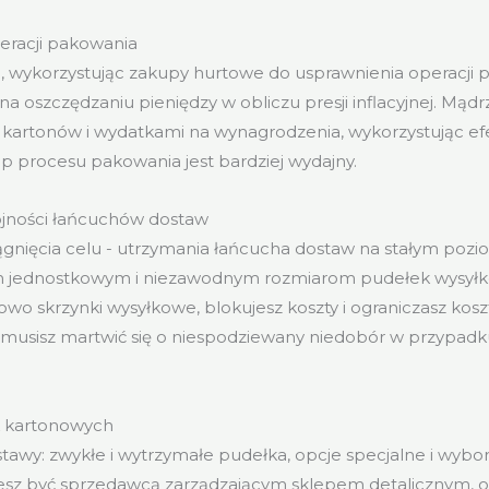
eracji pakowania
, wykorzystując zakupy hurtowe do usprawnienia operacji 
na oszczędzaniu pieniędzy w obliczu presji inflacyjnej. Mąd
kartonów i wydatkami na wynagrodzenia, wykorzystując efekt
 procesu pakowania jest bardziej wydajny.
jności łańcuchów dostaw
iągnięcia celu - utrzymania łańcucha dostaw na stałym pozio
m jednostkowym i niezawodnym rozmiarom pudełek wysył
wo skrzynki wysyłkowe, blokujesz koszty i ograniczasz koszt
 musisz martwić się o niespodziewany niedobór w przypa
k kartonowych
tawy: zwykłe i wytrzymałe pudełka, opcje specjalne i wybor
esz być sprzedawcą zarządzającym sklepem detalicznym, 