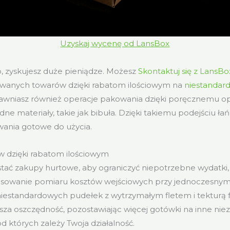
Uzyskaj wycenę od LansBox
, zyskujesz duże pieniądze. Możesz
Skontaktuj się z LansBo
wanych towarów dzięki rabatom ilościowym na
niestandar
rawniasz również operacje pakowania dzięki poręcznemu o
dne materiały, takie jak bibuła. Dzięki takiemu podejściu ł
wania gotowe do użycia.
w dzięki rabatom ilościowym
ać zakupy hurtowe, aby ograniczyć niepotrzebne wydatki,
osowanie pomiaru kosztów wejściowych przy jednoczesnym
 niestandardowych pudełek z wytrzymałym fletem i tekturą fa
sza oszczędność, pozostawiając więcej gotówki na inne nie
d których zależy Twoja działalność.