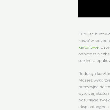
Kupując hurtowo
kosztów sprzeda
kartonowe
. Usp
odbierasz niezbę
solidne, a opako
Redukcja kosztó
Możesz wykorzyst
precyzyjne dost
wysokiej jakości
posunięcie zwięk
eksploatacyjne, o