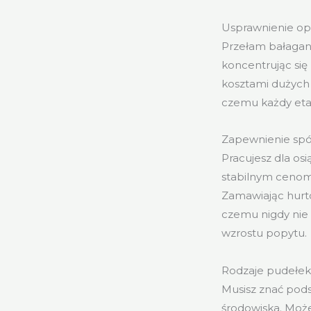
Usprawnienie op
Przełam bałagan
koncentrując się 
kosztami dużych 
czemu każdy etap
Zapewnienie spó
Pracujesz dla os
stabilnym ceno
Zamawiając hurto
czemu nigdy nie
wzrostu popytu.
Rodzaje pudełe
Musisz znać pods
środowiska. Moż