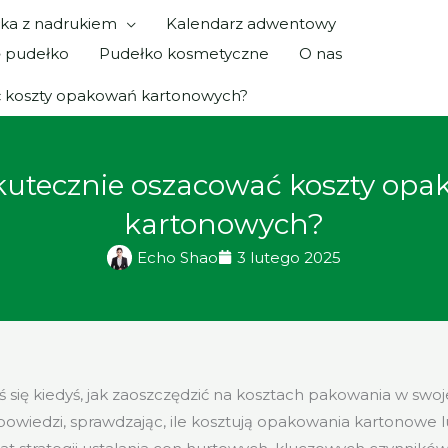
ka z nadrukiem
Kalendarz adwentowy
ę pudełko
Pudełko kosmetyczne
O nas
ć koszty opakowań kartonowych?
kutecznie oszacować koszty op
kartonowych?
Echo Shao
3 lutego 2025
ś się kiedyś, jak zaoszczędzić na kosztach pakowania w swoj
powiedzi, sprawdzając, ile kosztują opakowania kartonowe