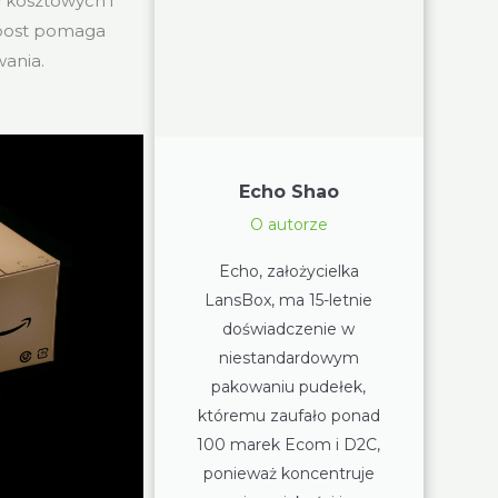
w kosztowych i
 post pomaga
ania.
Echo Shao
O autorze
Echo, założycielka
LansBox, ma 15-letnie
doświadczenie w
niestandardowym
pakowaniu pudełek,
któremu zaufało ponad
100 marek Ecom i D2C,
ponieważ koncentruje