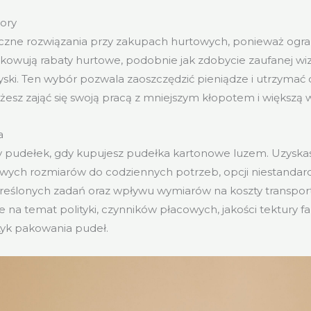
ory
czne rozwiązania przy zakupach hurtowych, ponieważ ogran
owują rabaty hurtowe, podobnie jak zdobycie zaufanej wiz
yski. Ten wybór pozwala zaoszczędzić pieniądze i utrzymać 
esz zająć się swoją pracą z mniejszym kłopotem i większą 
a
 pudełek, gdy kupujesz pudełka kartonowe luzem. Uzyskas
wych rozmiarów do codziennych potrzeb, opcji niestanda
reślonych zadań oraz wpływu wymiarów na koszty transpor
e na temat polityki, czynników płacowych, jakości tektury fa
ktyk pakowania pudeł.