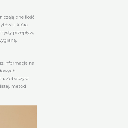
iczają one ilość
ytówki, która
czysty przepływ,
wygraną.
z informacje na
rdowych
tu. Zobaczysz
listej, metod