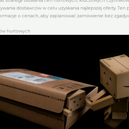
mat strategii ustalania cen hurtowych, kluczowych czynnikó
wania dostawców w celu uzyskania najlepszej oferty. Ten
nformacje o cenach, aby zaplanować zamówienie bez zgadyw
pów hurtowych