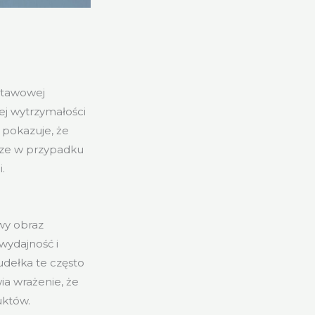
stawowej
ej wytrzymałości
 pokazuje, że
rze w przypadku
.
wy obraz
wydajność i
udełka te często
ia wrażenie, że
uktów.