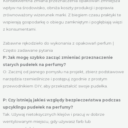
Konsekwentna zmiana przeznaczenia opakowań zmniejsza
wpływ na środowisko, obniża koszty produkcji i poprawia
zrównoważony wizerunek marki. Z biegiem czasu praktyki te
wspierają gospodarkę o obiegu zamkniętym i pogłębiają więzi
z konsumentami.
Zabawne rękodzieło do wykonania z opakowań perfum |
Często zadawane pytania
P: Jak mogę szybko zacząć zmieniać przeznaczenie
starych pudełek na perfumy?
O: Zacznij od jasnego pomysłu na projekt, zbierz podstawowe
narzędzia rzemieślnicze i postępuj zgodnie z prostym
przewodnikiem DIY, aby przekształcić swoje pudełka.
P: Czy istnieją jakieś względy bezpieczeństwa podczas
upcyklingu pudełek na perfumy?
Tak. Używaj nietoksycznych klejów i pracuj w dobrze
wentylowanym miejscu, gdy używasz farb lub