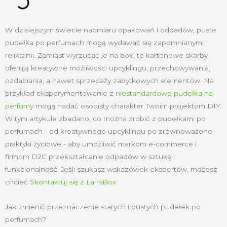
W dzisiejszym świecie nadmiaru opakowań i odpadów, puste
pudełka po perfumach mogą wydawać się zapomnianymi
reliktami. Zamiast wyrzucać je na bok, te kartonowe skarby
oferują kreatywne możliwości upcyklingu, przechowywania,
ozdabiania, a nawet sprzedaży zabytkowych elementów. Na
przykład eksperymentowanie z
niestandardowe pudełka na
perfumy
mogą nadać osobisty charakter Twoim projektom DIY.
W tym artykule zbadano, co można zrobić z pudełkami po
perfumach - od kreatywnego upcyklingu po zrównoważone
praktyki życiowe - aby umożliwić markom e-commerce i
firmom D2C przekształcanie odpadów w sztukę i
funkcjonalność. Jeśli szukasz wskazówek ekspertów, możesz
chcieć
Skontaktuj się z LansBox
.
Jak zmienić przeznaczenie starych i pustych pudełek po
perfumach?