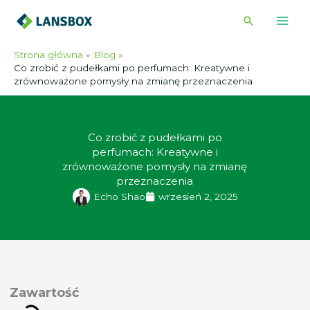
Przejdź
Wyszukiwa
do
treści
Strona główna
Blog
Co zrobić z pudełkami po perfumach: Kreatywne i
zrównoważone pomysły na zmianę przeznaczenia
Co zrobić z pudełkami po
perfumach: Kreatywne i
zrównoważone pomysły na zmianę
przeznaczenia
Echo Shao
wrzesień 2, 2025
awartość