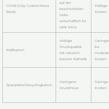
auf der
CCNB (Clay Coated News
Mäßige
beschichteten
Back)
Kosten
Seite;
wirtschaftlich für
viele SKUs
Mäßige
Geringe
Druckqualität
bis
Kraftkarton
mit natürlich
moderat
brauner Ästhetik
Kosten
Geringere
Geringe
Spanplatte/Recyclingkarton
Drucktreue
Kosten