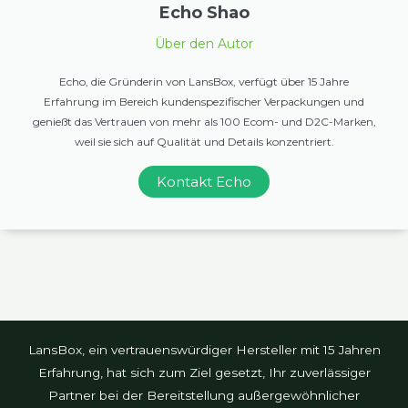
Echo Shao
Über den Autor
Echo, die Gründerin von LansBox, verfügt über 15 Jahre
Erfahrung im Bereich kundenspezifischer Verpackungen und
genießt das Vertrauen von mehr als 100 Ecom- und D2C-Marken,
weil sie sich auf Qualität und Details konzentriert.
Kontakt Echo
LansBox, ein vertrauenswürdiger Hersteller mit 15 Jahren
Erfahrung, hat sich zum Ziel gesetzt, Ihr zuverlässiger
Partner bei der Bereitstellung außergewöhnlicher