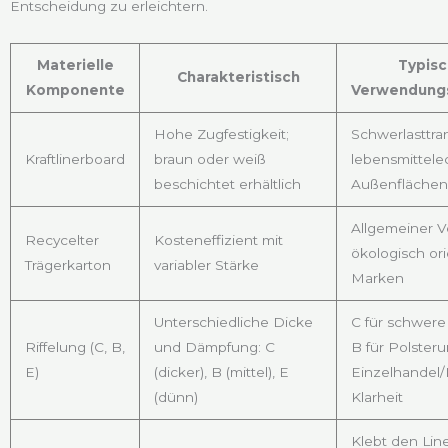
Entscheidung zu erleichtern.
Materielle
Typis
Charakteristisch
Komponente
Verwendung
Hohe Zugfestigkeit;
Schwerlasttran
Kraftlinerboard
braun oder weiß
lebensmittele
beschichtet erhältlich
Außenflächen
Allgemeiner V
Recycelter
Kosteneffizient mit
ökologisch ori
Trägerkarton
variabler Stärke
Marken
Unterschiedliche Dicke
C für schwere
Riffelung (C, B,
und Dämpfung: C
B für Polsteru
E)
(dicker), B (mittel), E
Einzelhandel
(dünn)
Klarheit
Klebt den Line