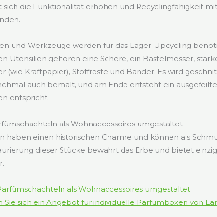
t sich die Funktionalität erhöhen und Recyclingfähigkeit m
inden.
ien und Werkzeuge werden für das Lager-Upcycling benöt
en Utensilien gehören eine Schere, ein Bastelmesser, starke
r (wie Kraftpapier), Stoffreste und Bänder. Es wird geschnitt
chmal auch bemalt, und am Ende entsteht ein ausgefeilter
en entspricht.
rfümschachteln als Wohnaccessoires umgestaltet
n haben einen historischen Charme und können als Schm
aurierung dieser Stücke bewahrt das Erbe und bietet einzi
r.
 Sie sich ein Angebot für individuelle Parfümboxen von L