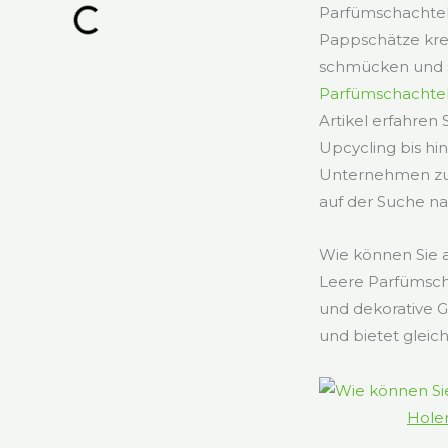
Parfümschachteln
Pappschätze kre
schmücken und s
Parfümschachte
Artikel erfahren
Upcycling bis h
Unternehmen zu e
auf der Suche na
Wie können Sie 
Leere Parfümsch
und dekorative 
und bietet gleic
Holen