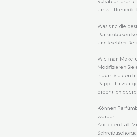
Schablonieren ei
umweltfreundlich
Was sind die be
Parfümboxen kön
und leichtes De
Wie man Make-up
Modifizieren Si
indem Sie den I
Pappe hinzufügen
ordentlich geord
Können Parfümbo
werden
Auf jeden Fall. 
Schreibtischorga