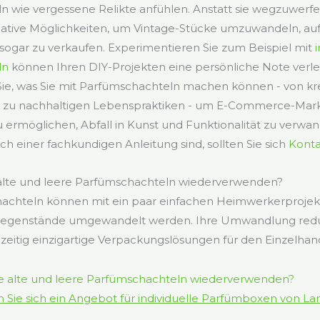
 wie vergessene Relikte anfühlen. Anstatt sie wegzuwerfe
ative Möglichkeiten, um Vintage-Stücke umzuwandeln, au
ogar zu verkaufen. Experimentieren Sie zum Beispiel mit
ln
können Ihren DIY-Projekten eine persönliche Note verle
 Sie, was Sie mit Parfümschachteln machen können - von k
in zu nachhaltigen Lebenspraktiken - um E-Commerce-Ma
rmöglichen, Abfall in Kunst und Funktionalität zu verwan
ch einer fachkundigen Anleitung sind, sollten Sie sich
Konta
alte und leere Parfümschachteln wiederverwenden?
achteln können mit ein paar einfachen Heimwerkerprojekt
Gegenstände umgewandelt werden. Ihre Umwandlung reduz
hzeitig einzigartige Verpackungslösungen für den Einzelhan
 Sie sich ein Angebot für individuelle Parfümboxen von L