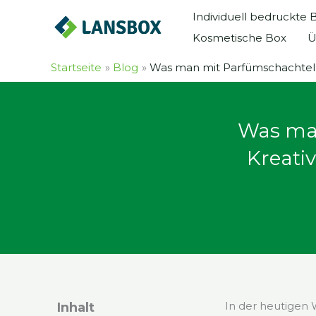
Zum
Individuell bedruckte
Inhalt
Kosmetische Box
Ü
springen
Startseite
Blog
Was man mit Parfümschachtel
Was ma
Kreati
In der heutigen 
Inhalt