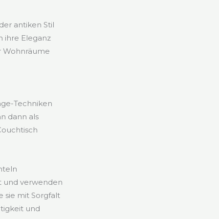
er antiken Stil
n ihre Eleganz
der Wohnräume
age-Techniken
n dann als
Couchtisch
hteln
it und verwenden
 sie mit Sorgfalt
tigkeit und