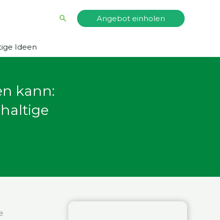
Suche
Angebot einholen
ige Ideen
n kann:
haltige
e