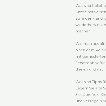
Was sind belieb
Kisten mit versc
zu finden - sind
wiederherstelle
machen.
Wie man aus alte
Nach dem Reinig
mit gemustertem
Schattenbox für 
dienen und mit i
Was sind Tipps f
Lagern Sie alte 
Sie säurefreie K
und versiegeln S