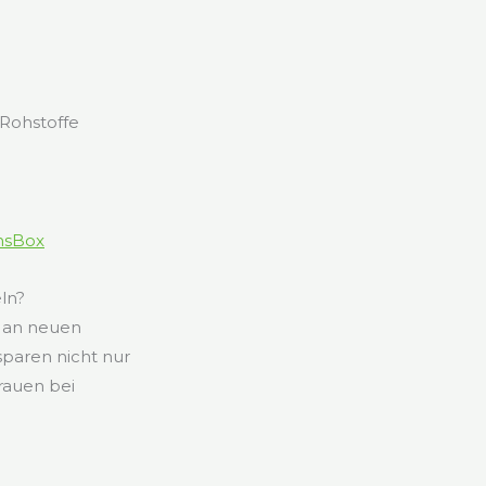
u
 Rohstoffe
ansBox
ln?
f an neuen
sparen nicht nur
rauen bei