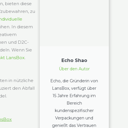
n, bieten diese
fzubewahren, zu
individuelle
ihen. In diesem
reativem
rken und D2C-
deln. Wenn Sie
kt LansBox
.
Echo Shao
Über den Autor
en in nützliche
Echo, die Gründerin von
iert den Abfall
LansBox, verfügt über
15 Jahre Erfahrung im
del.
Bereich
kundenspezifischer
Verpackungen und
ansBox
genießt das Vertrauen