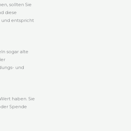
n, sollten Sie
nd diese
 und entspricht
n sogar alte
der
dungs- und
Wert haben. Sie
oder Spende