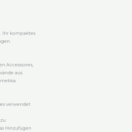
. Ihr kompaktes
ngen.
n Accessoires,
wände aus
smetika
ses verwendet
 zu
das Hinzufügen