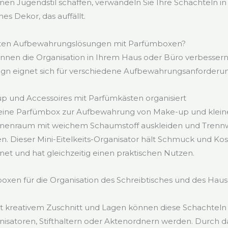
nen Jugendstil schaffen, verwandeln Sie Ihre Schachteln in
es Dekor, das auffällt.
sten Aufbewahrungslösungen mit Parfümboxen?
nen die Organisation in Ihrem Haus oder Büro verbessern
sign eignet sich für verschiedene Aufbewahrungsanforderu
 und Accessoires mit Parfümkästen organisiert
e eine Parfümbox zur Aufbewahrung von Make-up und kleine
nnenraum mit weichem Schaumstoff auskleiden und Trenn
. Dieser Mini-Eitelkeits-Organisator hält Schmuck und Ko
net und hat gleichzeitig einen praktischen Nutzen.
xen für die Organisation des Schreibtisches und des Hau
Mit kreativem Zuschnitt und Lagen können diese Schachteln
nisatoren, Stifthaltern oder Aktenordnern werden. Durch 