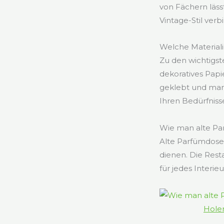
von Fächern läss
Vintage-Stil verb
Welche Material
Zu den wichtigst
dekoratives Papie
geklebt und man
Ihren Bedürfniss
Wie man alte Pa
Alte Parfümdose
dienen. Die Rest
für jedes Interieu
Holen