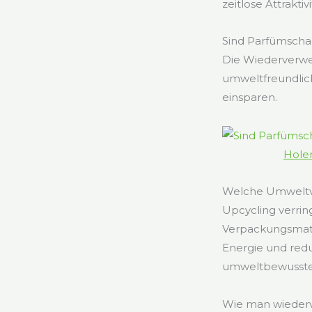
zeitlose Attraktiv
Sind Parfümschac
Die Wiederverwe
umweltfreundlich
einsparen.
Holen
Welche Umweltvo
Upcycling verrin
Verpackungsmater
Energie und redu
umweltbewusste
Wie man wiederve