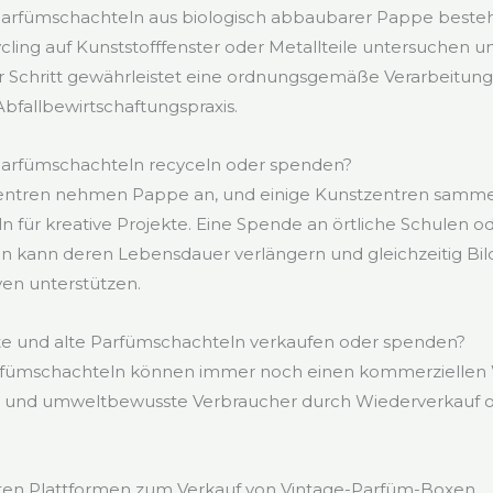
Parfümschachteln aus biologisch abbaubarer Pappe bestehe
cling auf Kunststofffenster oder Metallteile untersuchen u
r Schritt gewährleistet eine ordnungsgemäße Verarbeitung
Abfallbewirtschaftungspraxis.
arfümschachteln recyceln oder spenden?
zentren nehmen Pappe an, und einige Kunstzentren sammel
 für kreative Projekte. Eine Spende an örtliche Schulen o
 kann deren Lebensdauer verlängern und gleichzeitig Bil
ven unterstützen.
e und alte Parfümschachteln verkaufen oder spenden?
arfümschachteln können immer noch einen kommerziellen 
r und umweltbewusste Verbraucher durch Wiederverkauf 
sten Plattformen zum Verkauf von Vintage-Parfüm-Boxen