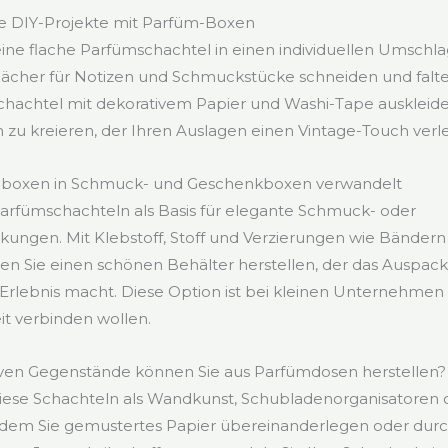
he DIY-Projekte mit Parfüm-Boxen
ine flache Parfümschachtel in einen individuellen Umschla
 Fächer für Notizen und Schmuckstücke schneiden und falten
Schachtel mit dekorativem Papier und Washi-Tape auskleid
zu kreieren, der Ihren Auslagen einen Vintage-Touch verle
boxen in Schmuck- und Geschenkboxen verwandelt
arfümschachteln als Basis für elegante Schmuck- oder
ngen. Mit Klebstoff, Stoff und Verzierungen wie Bändern 
en Sie einen schönen Behälter herstellen, der das Auspac
Erlebnis macht. Diese Option ist bei kleinen Unternehmen be
it verbinden wollen.
ven Gegenstände können Sie aus Parfümdosen herstellen?
iese Schachteln als Wandkunst, Schubladenorganisatoren 
ndem Sie gemustertes Papier übereinanderlegen oder dur