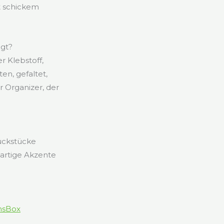
it schickem
igt?
r Klebstoff,
en, gefaltet,
 Organizer, der
uckstücke
gartige Akzente
ansBox