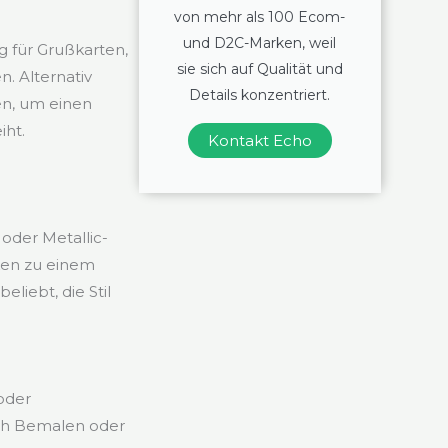
von mehr als 100 Ecom-
und D2C-Marken, weil
g für Grußkarten,
sie sich auf Qualität und
. Alternativ
Details konzentriert.
en, um einen
iht.
Kontakt Echo
oder Metallic-
ken zu einem
liebt, die Stil
oder
ch Bemalen oder