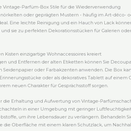
te Vintage-Parfüm-Box Stile für die Wiederverwendung
hnörkelten oder geprägten Mustern - häufig im Art-déco- od
 ideal. Eine leichte Reinigung und ein Hauch von Lack könne
n und sie zu perfekten Dekorationsstücken für Galerien o
n Kisten einzigartige Wohnaccessoires kreiert
en und Entfernen der alten Etiketten können Sie Decoup
 Seidenpapier oder Farbakzenten anwenden. Die Box kan
Erinnerungsstücke oder als dekoratives Tablett auf einem 
hrem neuen Charakter für Gesprächsstoff sorgen.
ür die Erhaltung und Aufwertung von Vintage-Parfümschac
Schachteln in einer Umgebung mit geringer Luftfeuchtigke
lebstoffe, um ihre Lebensdauer zu verlängern. Behandeln Sie
ie die Oberfläche mit einem klaren Schutzlack, um Nachhal