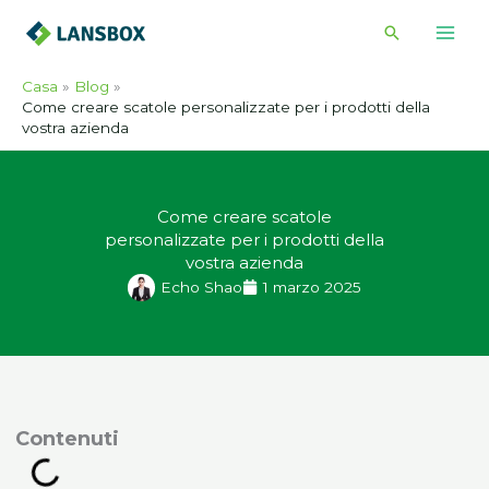
Vai
Cerca
al
contenuto
Casa
Blog
Come creare scatole personalizzate per i prodotti della
vostra azienda
Come creare scatole
personalizzate per i prodotti della
vostra azienda
Echo Shao
1 marzo 2025
ontenuti