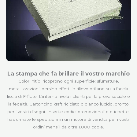
La stampa che fa brillare il vostro marchio
Colori nitidi ricoprono ogni superficie: sfumature,
metallizzazioni, persino effetti in rilievo brillano sulla faccia
liscia di F-flute. L'interno rivela i clienti per la prova sociale e
la fedeltà. Cartoncino kraft riciclato o bianco lucido, pronto
per i vostri disegni. Inserite codici promozionali o etichette.
Trasformate le spedizioni in un motore di vendita per i vostri
ordini mensili da oltre 1.000 copie.