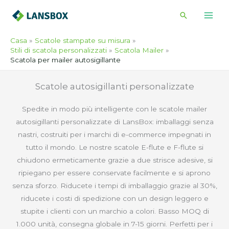
Vai
Cerca
al
contenuto
Casa
Scatole stampate su misura
Stili di scatola personalizzati
Scatola Mailer
Scatola per mailer autosigillante
Scatole autosigillanti personalizzate
Spedite in modo più intelligente con le scatole mailer
autosigillanti personalizzate di LansBox: imballaggi senza
nastri, costruiti per i marchi di e-commerce impegnati in
tutto il mondo. Le nostre scatole E-flute e F-flute si
chiudono ermeticamente grazie a due strisce adesive, si
ripiegano per essere conservate facilmente e si aprono
senza sforzo. Riducete i tempi di imballaggio grazie al 30%,
riducete i costi di spedizione con un design leggero e
stupite i clienti con un marchio a colori. Basso MOQ di
1.000 unità, consegna globale in 7-15 giorni. Perfetti per i