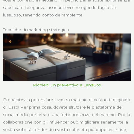
sacrificare l'eleganza, assicuratevi che ogni dettaglio sia
lussuoso, tenendo conto dell'ambiente.
Tecniche di marketing strategico
Richiedi un preventivo a LansBox
Preparatevi a potenziare il vostro marchio di cofanetti di gioielli
di lusso! Per prima cosa, dovete sfruttare le piattaforme dei
social media per creare una forte presenza del marchio. Poi, la
collaborazione con gli influencer può migliorare seriamente la
vostra visibilità, rendendo i vostri cofanetti più popolari. Infine,