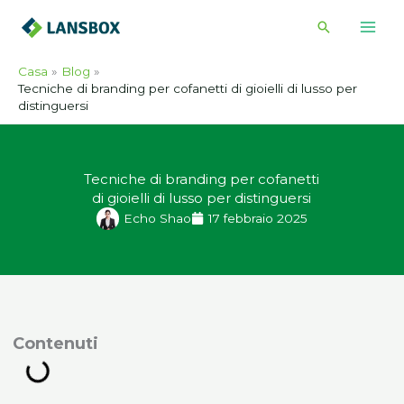
Vai
Cerca
al
contenuto
Casa
Blog
Tecniche di branding per cofanetti di gioielli di lusso per
distinguersi
Tecniche di branding per cofanetti
di gioielli di lusso per distinguersi
Echo Shao
17 febbraio 2025
ontenuti