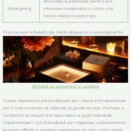
Ricordate ai potenziali clienti il loro
Retargeting
interesse rivolgendovi a coloro che
hanno visitato il vostro sito.
Promuovere la fedeltà dei clienti attraverso il coinvolgimento
Richiedi un preventivo a LansBox
Creare esperienze personalizzate per i clienti è fondamentale
per il vostro marchio di cofanetti di gioielli di lusso. Pensate a
confezioni su misura che rispondano ai gusti individuali.
Implementate i cicli di feedback per migliorare costantemente
le vostre offerte e ascoltare veramente ciò che i vostri clienti