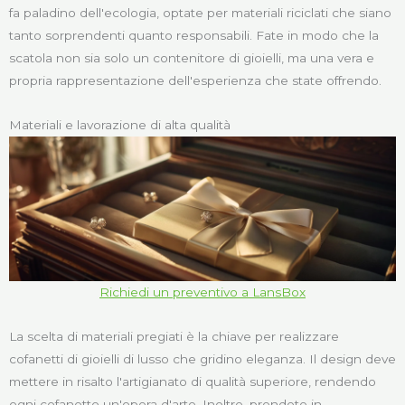
fa paladino dell'ecologia, optate per materiali riciclati che siano
tanto sorprendenti quanto responsabili. Fate in modo che la
scatola non sia solo un contenitore di gioielli, ma una vera e
propria rappresentazione dell'esperienza che state offrendo.
Materiali e lavorazione di alta qualità
Richiedi un preventivo a LansBox
La scelta di materiali pregiati è la chiave per realizzare
cofanetti di gioielli di lusso che gridino eleganza. Il design deve
mettere in risalto l'artigianato di qualità superiore, rendendo
ogni cofanetto un'opera d'arte. Inoltre, prendete in