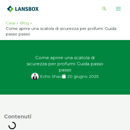
Vai
Cerca
al
contenuto
Casa
Blog
Come aprire una scatola di sicurezza per profumi: Guida
passo passo
Come aprire una scatola di
sicurezza per profumi: Guida passo
passo
Echo Shao
20 giugno 2025
ontenuti