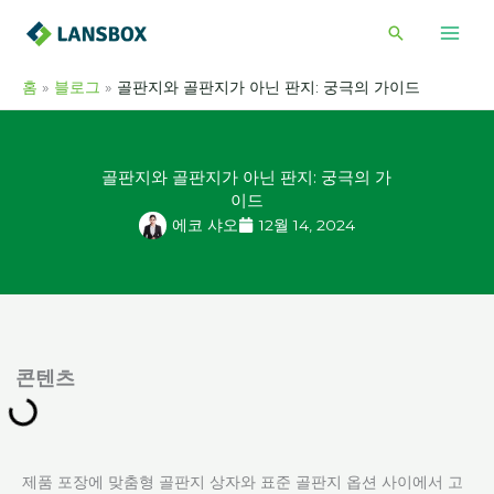
콘
검
텐
색
츠
홈
블로그
골판지와 골판지가 아닌 판지: 궁극의 가이드
로
건
너
골판지와 골판지가 아닌 판지: 궁극의 가
뛰
이드
기
에코 샤오
12월 14, 2024
콘텐츠
제품 포장에 맞춤형 골판지 상자와 표준 골판지 옵션 사이에서 고