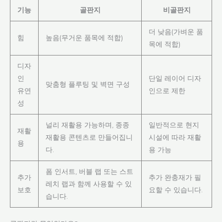
기능
골판지
비골판지
더 낮음(가벼운 품
힘
높음(무거운 품목에 적합)
목에 적합)
디자
인
단일 레이어 디자
맞춤형 플루팅 및 벽면 구성
유연
인으로 제한
성
널리 재활용 가능하며, 종종
일반적으로 현지
재활
재활용 콘텐츠로 만들어집니
시설에 따라 재활
용
다.
용 가능
폼 인서트, 버블 랩 또는 스트
추가
추가 완충재가 필
레치 랩과 함께 사용할 수 있
보호
요할 수 있습니다.
습니다.