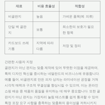
재료
비용 효율성
적합성
비골판지
높음
가벼운 품목(예: 의류)
단일 벽 골판
최소한의 보호가 필요
보통
지
한 항목
카드보드 쓰레
지역에 따라
저장 및 정리
기통
다름
간편한 사용자 지정
골판지가 아닌 판지는 맞춤 제작에 있어 뚜렷한 이점을 제공하며,
특히 디자인 혁신을 중시하는 네덜란드의 비즈니스에 유용합니다.
예를 들어, 비골판지로 만든 피자 상자는 라미네이션 공정을 거쳐
시각적 매력과 구조적 무결성을 향상시킬 수 있으며, 이는 온라인
쇼핑 배송 중 제품의 품질을 유지하는 데 매우 중요합니다. 또한 골
판지가 아닌 판지는 가장자리 눌림 테스트를 쉽게 통과할 수 있어
특정 포장 요구 사항을 충족하는 맞춤화의 용이성을 저하시키지