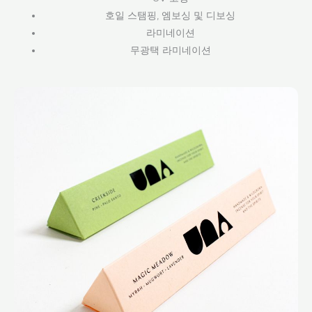
호일 스탬핑, 엠보싱 및 디보싱
라미네이션
무광택 라미네이션