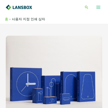
콘
검
텐
색
츠
홈
사용자 지정 인쇄 상자
로
건
너
뛰
기