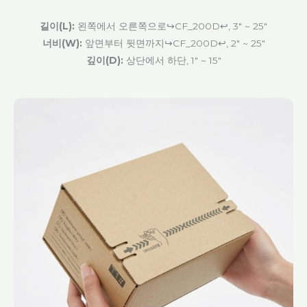
길이(L):
왼쪽에서 오른쪽으로↪CF_200D↩, 3" ~ 25"
너비(W):
앞면부터 뒷면까지↪CF_200D↩, 2" ~ 25"
깊이(D):
상단에서 하단, 1" ~ 15"