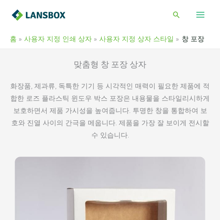
콘
검
텐
색
츠
홈
사용자 지정 인쇄 상자
사용자 지정 상자 스타일
창 포장
로
건
맞춤형 창 포장 상자
너
뛰
화장품, 제과류, 독특한 기기 등 시각적인 매력이 필요한 제품에 적
기
합한 로즈 플라스틱 윈도우 박스 포장은 내용물을 스타일리시하게
보호하면서 제품 가시성을 높여줍니다. 투명한 창을 통합하여 보
호와 진열 사이의 간극을 메웁니다. 제품을 가장 잘 보이게 전시할
수 있습니다.