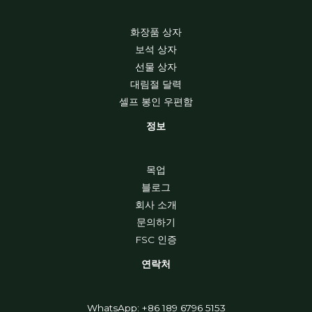
화장품 상자
보석 상자
선물 상자
대림절 달력
셀프 봉인 우편함
정보
목업
블로그
회사 소개
문의하기
FSC 인증
연락처
WhatsApp: +86 189 6796 5153