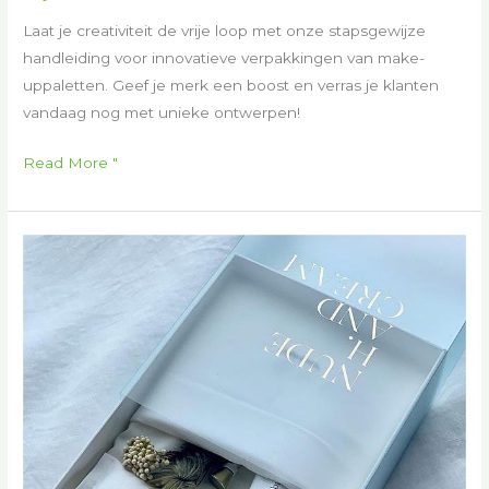
Laat je creativiteit de vrije loop met onze stapsgewijze
handleiding voor innovatieve verpakkingen van make-
uppaletten. Geef je merk een boost en verras je klanten
vandaag nog met unieke ontwerpen!
Read More "
Hoe
lang
blijft
verpakte
make-
up
goed:
uitleg
over