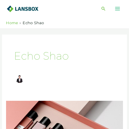
Ga
Zoeken
naar
de
Home
Echo Shao
inhoud
Echo Shao
Wat
betekenen
symbolen
op