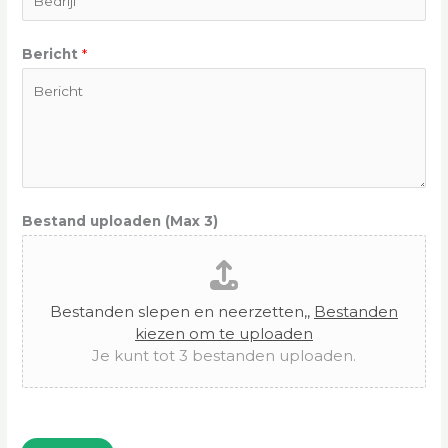
p
l
Bericht
*
o
a
d
e
n
E
Bestand uploaden (Max 3)
m
a
i
l
Bestanden slepen en neerzetten,,
Bestanden
kiezen om te uploaden
Je kunt tot 3 bestanden uploaden.