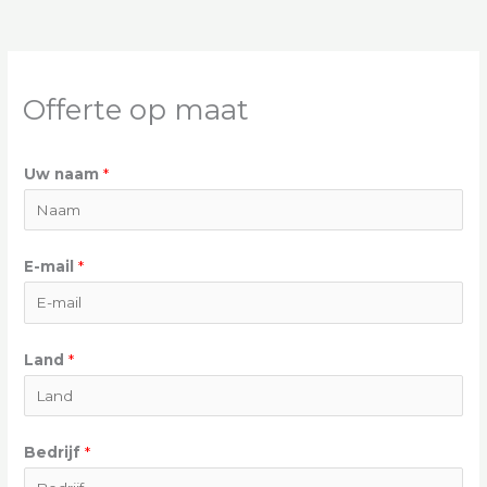
Offerte op maat
Uw naam
*
E-mail
*
L
Land
*
a
n
d
Bedrijf
*
u