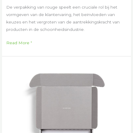
De verpakking van rouge speelt een cruciale rol bij het
vormgeven van de klantervaring, het beïnvloeden van
keuzes en het vergroten van de aantrekkingskracht van
producten in de schoonheidsindustrie.
Read More "
Hergebruik
van
verpakkingen
van
make-
upproducten:
duurzame
oplossingen
en
navulbare