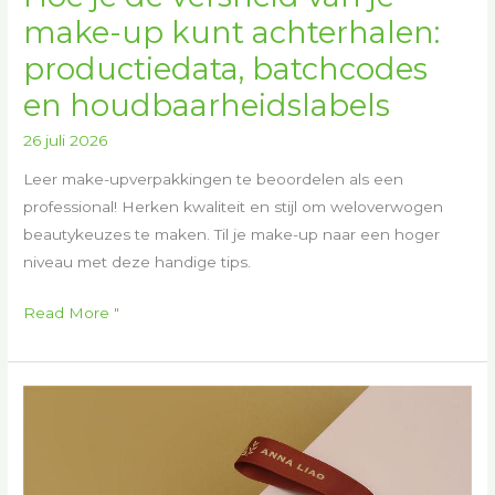
make-up kunt achterhalen:
productiedata, batchcodes
en houdbaarheidslabels
26 juli 2026
Leer make-upverpakkingen te beoordelen als een
professional! Herken kwaliteit en stijl om weloverwogen
beautykeuzes te maken. Til je make-up naar een hoger
niveau met deze handige tips.
Read More "
Hoe
maak
je
een