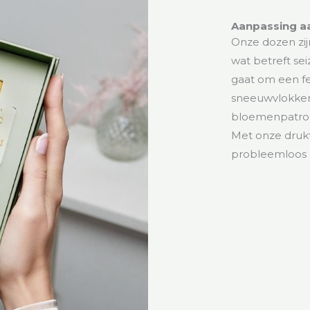
Aanpassing a
Onze dozen zijn
wat betreft se
gaat om een fe
sneeuwvlokken 
bloemenpatroon
Met onze drukt
probleemloos 