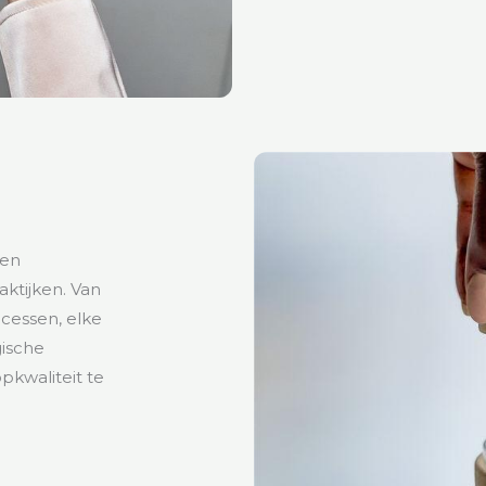
 en
ktijken. Van
cessen, elke
gische
opkwaliteit te