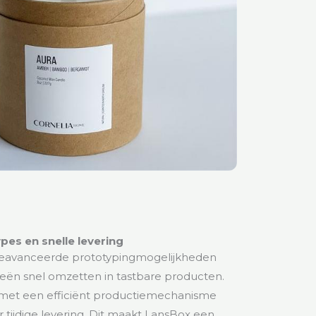
pes en snelle levering
geavanceerde prototypingmogelijkheden
eën snel omzetten in tastbare producten.
 met een efficiënt productiemechanisme
 tijdige levering. Dit maakt LansBox een