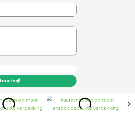
)
Stuur in