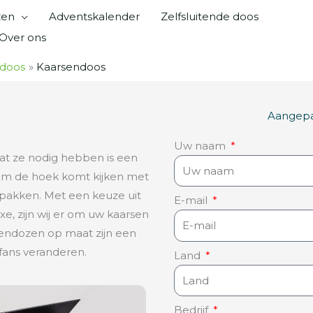
zen
Adventskalender
Zelfsluitende doos
Over ons
sdoos
Kaarsendoos
Aangepas
Uw naam
Wat ze nodig hebben is een
x om de hoek komt kijken met
pakken. Met een keuze uit
E-mail
, zijn wij er om uw kaarsen
sendozen op maat zijn een
fans veranderen.
Land
Bedrijf