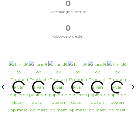
0
Jarenlange expertise
0
Voltooide projecten