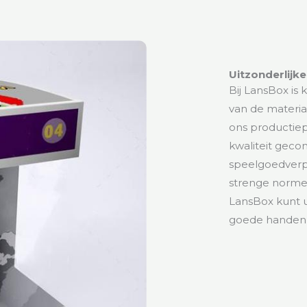
Uitzonderlijke
Bij LansBox is 
van de material
ons productie
kwaliteit gecon
speelgoedverp
strenge norme
LansBox kunt 
goede handen z