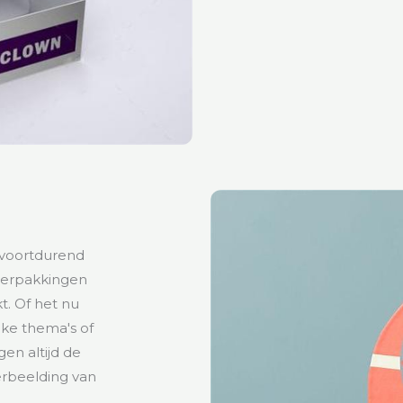
 voortdurend
verpakkingen
t. Of het nu
jke thema's of
en altijd de
erbeelding van