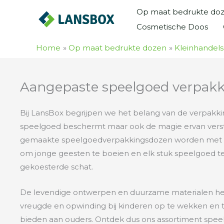
Ga
Op maat bedrukte do
naar
Cosmetische Doos
de
inhoud
Home
Op maat bedrukte dozen
Kleinhandel
Aangepaste speelgoed verpakk
Bij LansBox begrijpen we het belang van de verpakking
speelgoed beschermt maar ook de magie ervan vers
gemaakte speelgoedverpakkingsdozen worden met zo
om jonge geesten te boeien en elk stuk speelgoed te
gekoesterde schat.
De levendige ontwerpen en duurzame materialen h
vreugde en opwinding bij kinderen op te wekken en t
bieden aan ouders. Ontdek dus ons assortiment spe