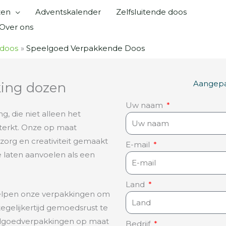
zen
Adventskalender
Zelfsluitende doos
Over ons
sdoos
Speelgoed Verpakkende Doos
Aangepas
ing dozen
Uw naam
, die niet alleen het
terkt. Onze op maat
rg en creativiteit gemaakt
E-mail
 laten aanvoelen als een
Land
elpen onze verpakkingen om
egelijkertijd gemoedsrust te
elgoedverpakkingen op maat
Bedrijf