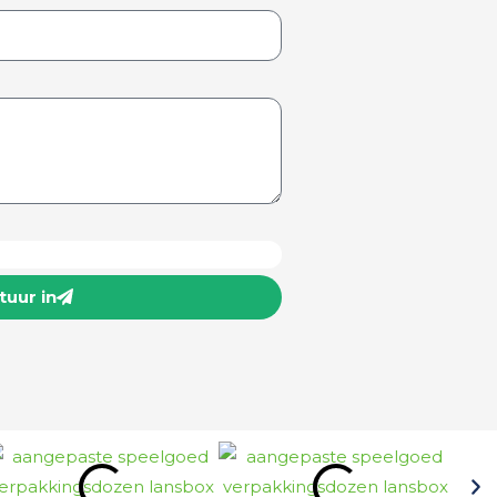
)
Stuur in