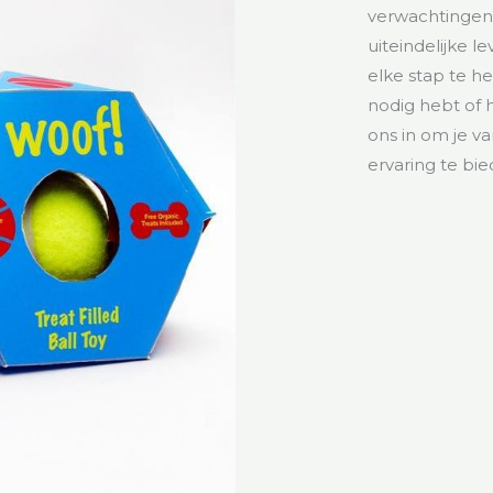
verwachtingen 
uiteindelijke l
elke stap te he
nodig hebt of h
ons in om je v
ervaring te bie