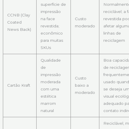
superfície de
Normalment
impressão
reciclável; a 
CCNB (Clay
na face
Custo
revestida po
Coated
revestida;
moderado
afetar algum
News Back)
econômico
linhas de
para muitas
reciclagem
SKUs
Qualidade
Boa capacid
de
de reciclage
impressão
frequenteme
Custo
moderada
usado quan
Cartão Kraft
baixo a
com uma
se deseja u
moderado
estética
visual ecológ
marrom
adequado pa
natural
contato indir
Reciclável, 