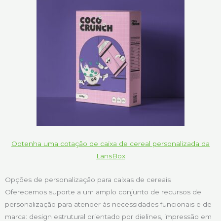
Obtenha uma cotação de caixa de cereal personalizada da
LansBox
Opções de personalização para caixas de cereais
Oferecemos suporte a um amplo conjunto de recursos de
personalização para atender às necessidades funcionais e de
marca: design estrutural orientado por dielines, impressão em