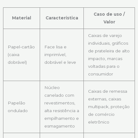
Caso de uso /
Material
Característica
Valor
Caixas de varejo
individuais, gráficos
Papel-cartão
Face lisa e
de prateleira de alto
(caixa
imprimível,
impacto, marcas
dobrável)
dobrável e leve
voltadas para o
consumidor
Núcleo
Caixas de remessa
canelado com
externas, caixas
Papelão
revestimentos,
multipack, proteção
ondulado
alta resistência a
de comércio
empilhamento e
eletrônico
esmagamento