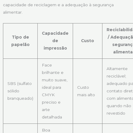
capacidade de reciclagem e a adequação à segurança
alimentar.
Reciclabili
Capacidade
Tipo de
/ Adequaçã
de
Custo
papelão
seguranç
impressão
alimenta
Face
Altamente
brilhante e
reciclável;
muito suave,
SBS (sulfato
adequado pa
ideal para
Custo
sólido
contato dire
CMYK
mais alto
branqueado)
com aliment
preciso e
quando não
arte
revestido
detalhada
Boa