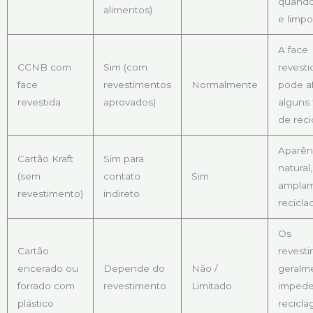
quando
alimentos)
e limpo
A face
CCNB com
Sim (com
revesti
face
revestimentos
Normalmente
pode af
revestida
aprovados)
alguns 
de rec
Aparên
Cartão Kraft
Sim para
natural,
(sem
contato
Sim
ampla
revestimento)
indireto
recicla
Os
Cartão
revest
encerado ou
Depende do
Não /
geralm
forrado com
revestimento
Limitado
imped
plástico
recicl