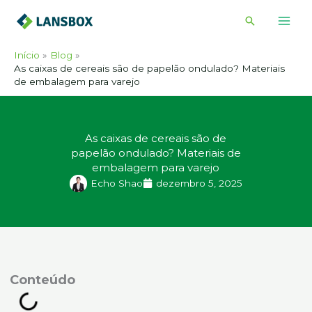
Ir
Pesquisar
para
o
Início
Blog
conteúdo
As caixas de cereais são de papelão ondulado? Materiais
de embalagem para varejo
As caixas de cereais são de
papelão ondulado? Materiais de
embalagem para varejo
Echo Shao
dezembro 5, 2025
onteúdo