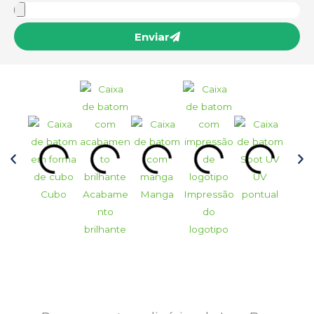
Enviar
UV
Cubo
Acabame
Manga
Impressão
pontual
Vin
nto
do
brilhante
logotipo