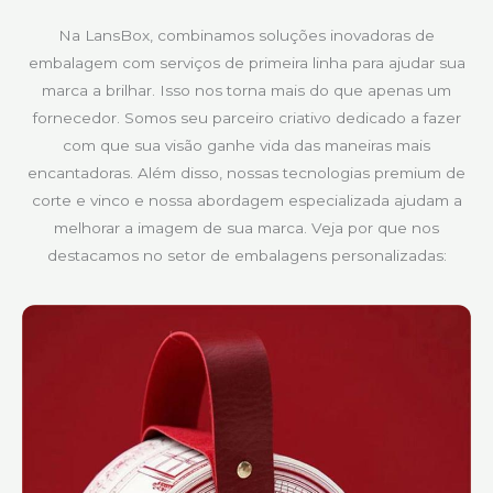
Na LansBox, combinamos soluções inovadoras de
embalagem com serviços de primeira linha para ajudar sua
marca a brilhar. Isso nos torna mais do que apenas um
fornecedor. Somos seu parceiro criativo dedicado a fazer
com que sua visão ganhe vida das maneiras mais
encantadoras. Além disso, nossas tecnologias premium de
corte e vinco e nossa abordagem especializada ajudam a
melhorar a imagem de sua marca. Veja por que nos
destacamos no setor de embalagens personalizadas: