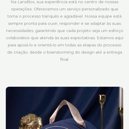
Na LansBox, sua experiência está no centro de nossas
operações. Oferecemos um serviço personalizado que
torna o processo tranquilo e agradável. Nossa equipe está
sempre pronta para ouvir, responder e se adaptar às suas
necessidades, garantindo que cada projeto seja um esforço
colaborativo que atenda às suas expectativas. Estamos aqui
para apoiá-lo e orientá-lo em todas as etapas do processo
de criação, desde o brainstorming do design até a entrega
final.