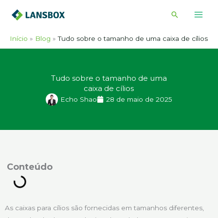
Ir
Pesquisar
para
o
Início
Blog
Tudo sobre o tamanho de uma caixa de cílios
conteúdo
Tudo sobre o tamanho de uma
caixa de cílios
Echo Shao
28 de maio de 2025
onteúdo
As caixas para cílios são fornecidas em tamanhos diferentes,