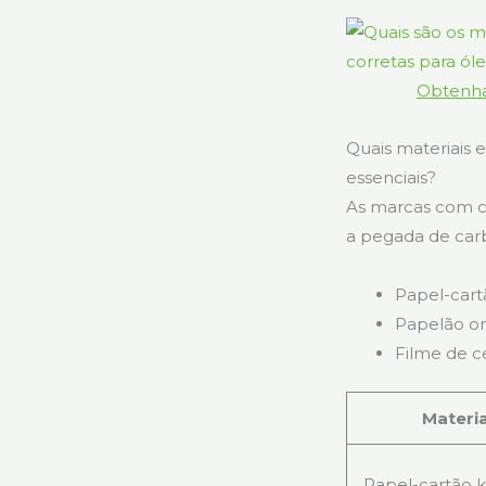
Obtenha
Quais materiais 
essenciais?
As marcas com c
a pegada de car
Papel-cart
Papelão on
Filme de c
Materia
Papel-cartão k