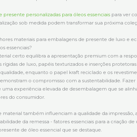
e presente personalizadas para óleos essenciais
para ver c
nalização sob medida podem transformar sua próxima coleç
lhores materiais para embalagens de presente de luxo e 
os essenciais?
erial certo equilibra a apresentação premium com a respo
s rígidas de luxo, papéis texturizados e inserções protetor
 qualidade, enquanto o papel kraft reciclado e os revestim
demonstram o compromisso com a sustentabilidade. Fazer
nte uma experiência elevada de desembalagem que se alin
res do consumidor.
e material também influenciam a qualidade da impressão, a
rabilidade da remessa - fatores essenciais para a criação d
esente de óleo essencial que se destaque.