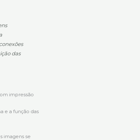
ens
a
 conexões
ição das
s com impressão
ma e a função das
as imagens se