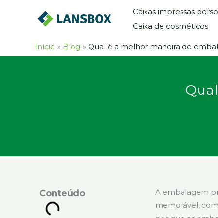
Ir
Caixas impressas perso
para
Caixa de cosméticos
o
conteúdo
Início
Blog
Qual é a melhor maneira de embala
Qual
A embalagem pre
Conteúdo
memorável, combi