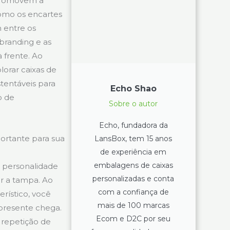
 promovem a
como os encartes
 entre os
branding e as
 frente. Ao
lorar caixas de
tentáveis para
Echo Shao
o de
Sobre o autor
Echo, fundadora da
ortante para sua
LansBox, tem 15 anos
de experiência em
embalagens de caixas
a personalidade
personalizadas e conta
r a tampa. Ao
com a confiança de
erístico, você
mais de 100 marcas
presente chega.
Ecom e D2C por seu
 repetição de