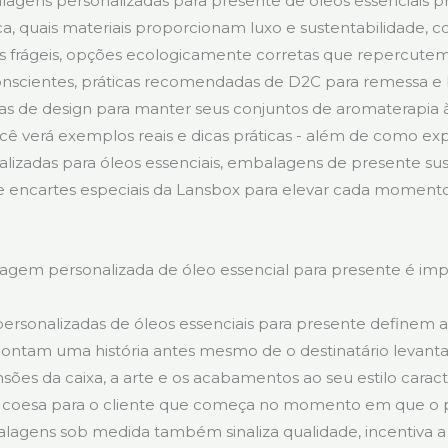
lagens personalizadas para presente de óleos essenciais
ca, quais materiais proporcionam luxo e sustentabilidade, 
s frágeis, opções ecologicamente corretas que repercutem
nscientes, práticas recomendadas de D2C para remessa e 
as de design para manter seus conjuntos de aromaterapia à
ocê verá exemplos reais e dicas práticas - além de como exp
lizadas para óleos essenciais, embalagens de presente sus
 e encartes especiais da Lansbox para elevar cada moment
agem personalizada de óleo essencial para presente é imp
rsonalizadas de óleos essenciais para presente definem 
ontam uma história antes mesmo de o destinatário levanta
sões da caixa, a arte e os acabamentos ao seu estilo caract
a coesa para o cliente que começa no momento em que o 
lagens sob medida também sinaliza qualidade, incentiva a