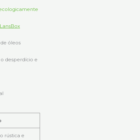
 LansBox
 de óleos
o desperdício e
al
o
 rústica e