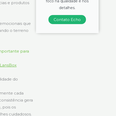
foco na qualidade e nos
cias e produtos
detalhes.
Contato Echo
 emocionais que
ando o terreno
 LansBox
lidade do
almente cada
consistência gera
, pois os
hes cuidadosos.