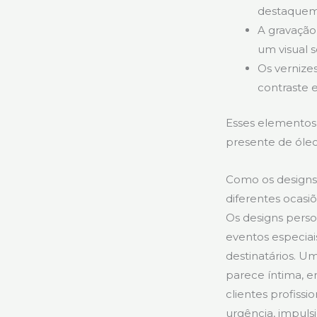
destaquem
A gravação
um visual s
Os vernize
contraste e
Esses elementos 
presente de óleo
Como os designs 
diferentes ocasi
Os designs perso
eventos especiai
destinatários. 
parece íntima, 
clientes profissi
urgência, impul