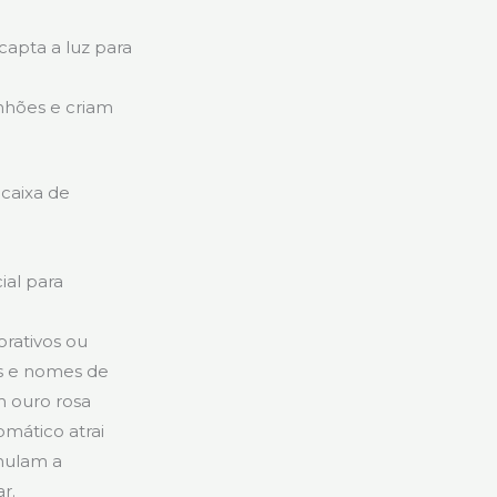
capta a luz para
anhões e criam
 caixa de
ial para
rativos ou
as e nomes de
 ouro rosa
mático atrai
imulam a
r.