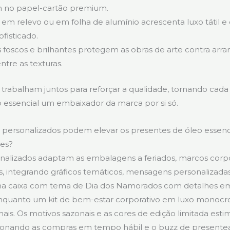
 no papel-cartão premium.
 em relevo ou em folha de alumínio acrescenta luxo tátil e 
ofisticado.
s foscos e brilhantes protegem as obras de arte contra arr
ntre as texturas.
trabalham juntos para reforçar a qualidade, tornando cada
 essencial um embaixador da marca por si só.
personalizados podem elevar os presentes de óleo essenc
ões?
nalizados adaptam as embalagens a feriados, marcos corpo
s, integrando gráficos temáticos, mensagens personalizad
Uma caixa com tema de Dia dos Namorados com detalhes em
enquanto um kit de bem-estar corporativo em luxo monocro
onais. Os motivos sazonais e as cores de edição limitada est
sionando as compras em tempo hábil e o buzz de presentea