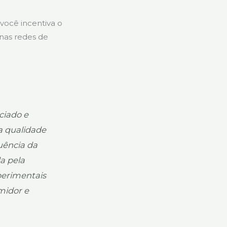
você incentiva o
 nas redes de
ciado e
a qualidade
luência da
a pela
perimentais
midor e