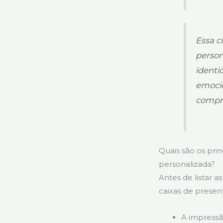
Essa c
person
identi
emocio
compr
Quais são os pri
personalizada?
Antes de listar 
caixas de presen
A impressã