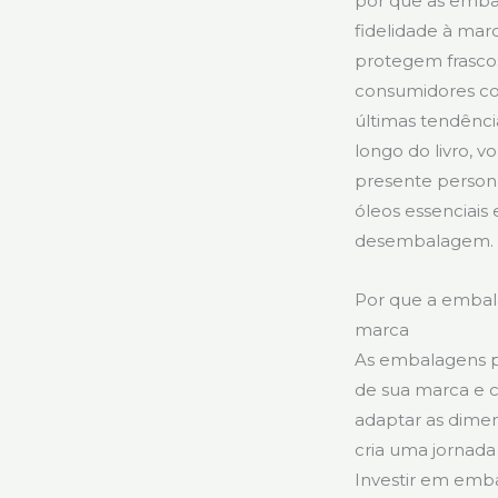
por que as emba
fidelidade à mar
protegem frasco
consumidores co
últimas tendênci
longo do livro, v
presente persona
óleos essenciais
desembalagem.
Por que a embal
marca
As embalagens pe
de sua marca e c
adaptar as dimen
cria uma jornad
Investir em emba