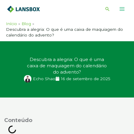
Ir
Pesquisar
para
o
Início
Blog
conteúdo
Descubra a alegria: O que é uma caixa de maquiagem do
calendário do advento?
Descubra a alegria: O que é uma
caixa de maquiagem do calendário
do advento?
Echo Shao
16 de setembro de 2025
onteúdo