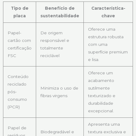
Tipo de
Benefício de
Característica-
placa
sustentabilidade
chave
Oferece uma
Papel-
De origem
estrutura robusta
cartão com
responsável e
com uma
certificação
totalmente
superfície premium
FSC
reciclável
e lisa.
Oferece um
Conteúdo
acabamento
reciclado
Minimiza o uso de
sutilmente
pós-
fibras virgens
texturizado e
consumo
durabilidade
(PCR)
excepcional.
Apresenta uma
Papel de
Biodegradável e
textura exclusiva e
resíduos