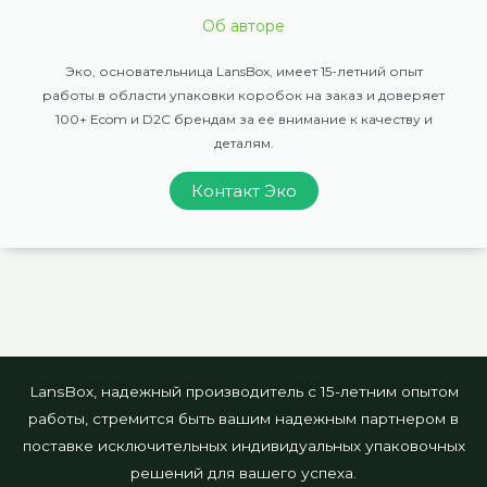
Об авторе
Эко, основательница LansBox, имеет 15-летний опыт
работы в области упаковки коробок на заказ и доверяет
100+ Ecom и D2C брендам за ее внимание к качеству и
деталям.
Контакт Эко
LansBox, надежный производитель с 15-летним опытом
работы, стремится быть вашим надежным партнером в
поставке исключительных индивидуальных упаковочных
решений для вашего успеха.