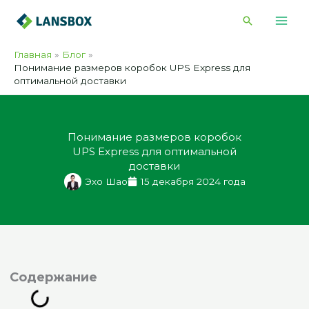
Перейти
Поиск
к
содержимому
Главная
Блог
Понимание размеров коробок UPS Express для
оптимальной доставки
Понимание размеров коробок
UPS Express для оптимальной
доставки
Эхо Шао
15 декабря 2024 года
одержание