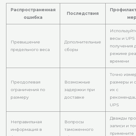
Распространенная
Профилак
Последствия
ошибка
ме
Используйт
весы и UPS 
Превышение
Дополнительные
получения 
предельного веса
сборы
режиме реа
времени
Точно изме
Преодолевая
Возможные
размеры и 
ограничения по
задержки при
их с
размеру
доставке
рекоменда
UPS
Дважды про
Неправильная
Вопросы
записи и то
информация в
таможенного
примените