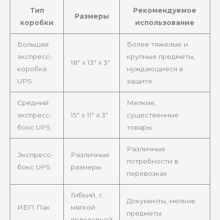
Тип
Рекомендуемое
Размеры
коробки
использование
Большая
Более тяжелые и
экспресс-
крупные предметы,
18″ x 13″ x 3″
коробка
нуждающиеся в
UPS
защите
Средний
Мелкие,
экспресс-
15″ x 11″ x 3″
существенные
бокс UPS
товары
Различные
Экспресс-
Различные
потребности в
бокс UPS
размеры
перевозках
Гибкий, с
Документы, мелкие
ИБП Пак
мягкой
предметы
подкладкой