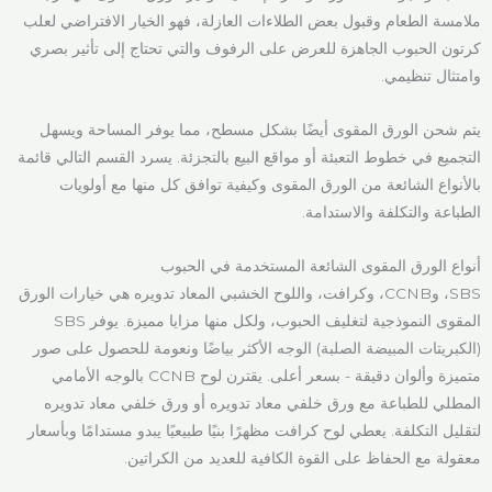
ملامسة الطعام وقبول بعض الطلاءات العازلة، فهو الخيار الافتراضي لعلب
كرتون الحبوب الجاهزة للعرض على الرفوف والتي تحتاج إلى تأثير بصري
وامتثال تنظيمي.
يتم شحن الورق المقوى أيضًا بشكل مسطح، مما يوفر المساحة ويسهل
التجميع في خطوط التعبئة أو مواقع البيع بالتجزئة. يسرد القسم التالي قائمة
بالأنواع الشائعة من الورق المقوى وكيفية توافق كل منها مع أولويات
الطباعة والتكلفة والاستدامة.
أنواع الورق المقوى الشائعة المستخدمة في الحبوب
SBS، وCCNB، وكرافت، واللوح الخشبي المعاد تدويره هي خيارات الورق
المقوى النموذجية لتغليف الحبوب، ولكل منها مزايا مميزة. يوفر SBS
(الكبريتات المبيضة الصلبة) الوجه الأكثر بياضًا ونعومة للحصول على صور
متميزة وألوان دقيقة - بسعر أعلى. يقترن لوح CCNB بالوجه الأمامي
المطلي للطباعة مع ورق خلفي معاد تدويره أو ورق خلفي معاد تدويره
لتقليل التكلفة. يعطي لوح كرافت مظهرًا بنيًا طبيعيًا يبدو مستدامًا وبأسعار
معقولة مع الحفاظ على القوة الكافية للعديد من الكراتين.