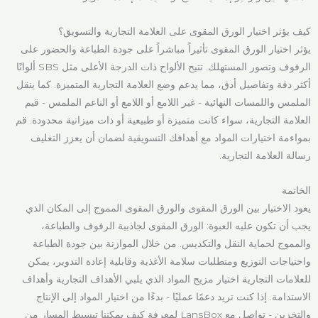
كيف يؤثر اختيار الورق المقوى على العلامة التجارية والتسويق؟
يؤثر اختيار الورق المقوى تأثيراً مباشراً على جودة الطباعة والحضور على
الرفوف وتصور المستهلك. تتيح الألواح ذات الدرجة الأعلى مثل SBS ألوانًا
أكثر دقة وتفاصيل أدق، مما يدعم وضع العلامة التجارية المتميزة. كما ينقل
الملمس واللمسات النهائية - غير اللامع أو اللامع أو الناعم الملمس - قيم
العلامة التجارية، سواء كانت متميزة أو طبيعية أو ذات ميزانية محدودة. قم
بمواءمة اختيارات المواد مع أهدافك التسويقية لضمان أن يعزز التغليف
رسالة العلامة التجارية.
الخاتمة
يعود الاختيار بين الورق المقوى والورق المقوى المموج إلى المكان الذي
يجب أن تكون عليه العبوة: الورق المقوى لجاذبية الرفوف والطباعة،
والمموج لحماية النقل والتكديس. من خلال الموازنة بين جودة الطباعة
واحتياجات التوزيع ومتطلبات سلامة الأغذية وقابلية إعادة التدوير، يمكن
للعلامات التجارية اختيار مزيج المواد الذي يلبي الأهداف التجارية وأهداف
الاستدامة. إذا كنت تريد دعمًا عمليًا - بدءًا من اختيار المواد إلى الإنتاج
والتخزين - تواصل مع LansBox لمعرفة كيف يمكننا تبسيط المسار من