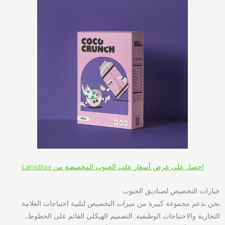
احصل على عرض أسعار علب الحبوب المخصصة من LansBox
خيارات التخصيص لصناديق الحبوب
نحن ندعم مجموعة كبيرة من ميزات التخصيص لتلبية احتياجات العلامة
التجارية والاحتياجات الوظيفية: التصميم الهيكلي القائم على الخطوط،