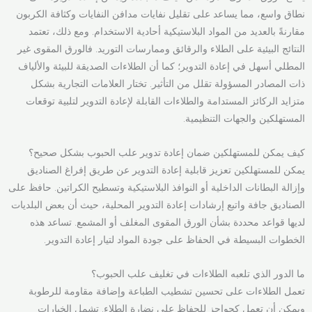
نطاق واسع، مما يساعد على تقليل نفايات مدافن النفايات وكثافة الكربون
مقارنةً بالعديد من المواد البلاستيكية أحادية الاستخدام. ومع ذلك، تعتمد
النتائج البيئية على الطلاء والرقائق وممارسات التوريد. فالورق المقوى غير
المطلي أسهل في إعادة التدوير؛ كما أن الطلاءات الصديقة للبيئة والألياف
ذات المصادر المسؤولة تقلل من التأثير. تختار العلامات التجارية بشكل
متزايد الركائز المستدامة والطلاءات القابلة لإعادة التدوير لتلبية توقعات
المستهلكين والجهات التنظيمية.
كيف يمكن للمستهلكين ضمان إعادة تدوير علب الحبوب بشكل صحيح؟
يمكن للمستهلكين تعزيز قابلية إعادة التدوير عن طريق إفراغ الصناديق
وإزالة البطانات الداخلية أو النوافذ البلاستيكية وتسطيح الكراتين. حافظ على
الصناديق جافة واتبع إرشادات إعادة التدوير المحلية، حيث أن بعض البلديات
لديها قواعد محددة بشأن الورق المقوى المغلف أو المشمع. تساعد هذه
الخطوات البسيطة في الحفاظ على جودة المواد لتيار إعادة التدوير.
ما الدور الذي تلعبه الطلاءات في تغليف علب الحبوب؟
تعمل الطلاءات على تحسين تشطيب الطباعة وإضافة مقاومة للرطوبة
ويمكن أن تعمل كحواجز للحفاظ على نضارة الطلاء. تشمل الخيارات