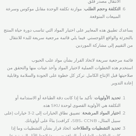
الانتقال مصدر قلق.
التكلفة وحجم الطلب
: موازنة تكلفة الوحدة مقابل موكوس وسرعة
المبيعات المتوقعة.
يساعدك تطبيق هذه المعايير على اختيار المواد التي تناسب دورة حياة المنتج
بالتجزئة والواقع اللوجستي. فيما يلي قائمة مرجعية سريعة للبدء للانتقال
من التقييم إلى مشاركة الموردين.
قائمة مرجعية سريعة لاتخاذ القرار بشأن مواد علب الحبوب
استخدم هذه الخطوات العملية لاختيار المواد وأخذ عينات منها والتحقق من
صلاحيتها قبل الإنتاج الكامل. تركز كل خطوة على الجودة والسلامة وقابلية
إعادة التدوير.
تحديد الأولويات
: تأكيد ما إذا كانت دقة الطباعة أو الاستدامة أو
التكلفة هي الأولوية القصوى لوحدة SKU هذه.
اختيار المواد المرشحة
: تضييق نطاق الخيارات إلى 2-3 خيارات (على
سبيل المثال، SBS، CCNB، كرافت) بناءً على أولوياتك.
تحديد التشطيبات والطلاءات
: اتخاذ قرار بشأن التشطيبات وما إذا
كانت الطلاءات العازلة أو النوافذ ضرورية؛ لاحظ الآثار المترتبة على