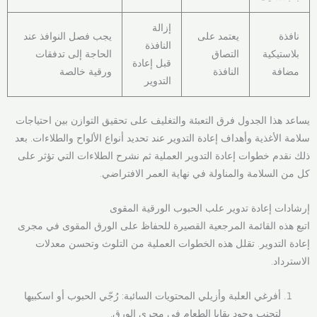
إزالة
نافذة
يعتمد على
يجب فصل النوافذ عند
النافذة
بلاستيكية
التصاق
الحاجة إلى تدفقات
قبل إعادة
مضافة
النافذة
ورقية خالصة
التدوير
يساعد هذا الجدول فرق التعبئة والتغليف على تحقيق التوازن بين احتياجات
سلامة الأغذية وأهداف إعادة التدوير عند تحديد أنواع الألواح والطلاءات. بعد
ذلك نقدم خطوات إعادة التدوير العملية ثم نشرح الطلاءات التي تؤثر على
كل من السلامة والمناولة في نهاية العمر الافتراضي.
إرشادات إعادة تدوير علب الحبوب الورقية المقوى
اتبع هذه القائمة المرجعية القصيرة للحفاظ على الورق المقوى في مجرى
إعادة التدوير. تقلل هذه الخطوات العملية من التلوث وتحسن معدلات
الاسترداد.
أفرغي العلبة وأزيلي المحتويات السائبة: رُجّي الحبوب أو اسكبيها
لتجنب وجود بقايا الطعام في مجرى الورق.