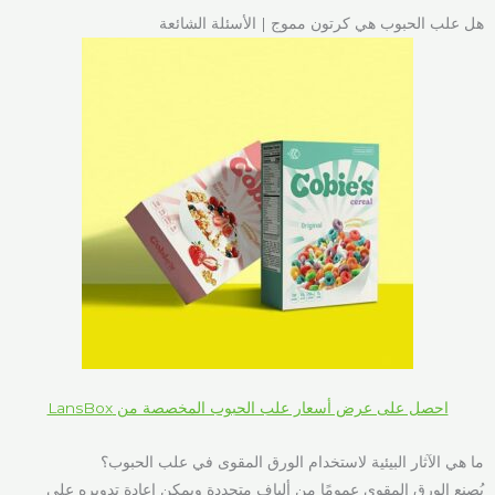
هل علب الحبوب هي كرتون مموج | الأسئلة الشائعة
احصل على عرض أسعار علب الحبوب المخصصة من LansBox
ما هي الآثار البيئية لاستخدام الورق المقوى في علب الحبوب؟
يُصنع الورق المقوى عمومًا من ألياف متجددة ويمكن إعادة تدويره على