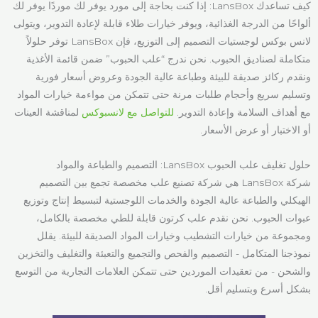
كيف تساعدك LansBox: إذا كنت بحاجة إلى مورد يوفر لك موردًا يوفر لك
ألواحًا من الدرجة الغذائية، ويوفر خيارات طلاء قابلة لإعادة التدوير، ويتولى
لانس بوكس لوجستيات التصميم إلى التوزيع، فإن LansBox توفر حلولاً
متكاملة لصناديق الحبوب. نحن ندرج “علب الحبوب” ضمن قائمة الأغذية
ونقدم ركائز صديقة للبيئة وطباعة عالية الجودة وعروض أسعار فورية
وتسليم سريع وأحجام طلبات مرنة حتى تتمكن من مواءمة خيارات المواد
مع أهداف السلامة وإعادة التدوير.
للتواصل مع لانسبوكس
لمناقشة العينات
أو الاختبار أو عرض الأسعار.
حلول تغليف علب الحبوب LansBox: التصميم والطباعة والمواد
شركة LansBox هي شركة تصنيع علب مخصصة تجمع بين التصميم
الهيكلي والطباعة عالية الجودة والخدمات اللوجستية لتبسيط إنتاج وتوزيع
عبوات الحبوب. نحن نقدم علب كرتون قابلة للطي مخصصة بالكامل،
ومجموعة من خيارات التشطيب وخيارات المواد الصديقة للبيئة. يقلل
نموذجنا المتكامل - التصميم والفحص والتجميع والتعبئة والتغليف والتخزين
والشحن - من تعقيدات الموردين حتى تتمكن العلامات التجارية من التوسع
بشكل أسرع وبتسليم أقل.