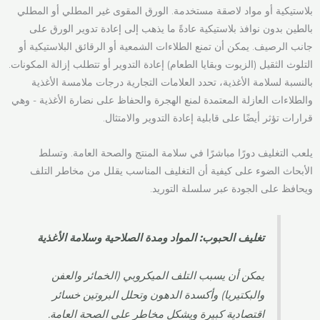
بلاستيكية أو مواد لاصقة مستخدمة. الورق المقوى غير المطلي أو المطلي
بالطين بدون نوافذ بلاستيكية عادةً ما يذهب إلى إعادة تدوير الورق على
جانب الرصيف. يمكن أن تمنع الطلاءات الشمعية أو الرقائق البلاستيكية أو
التلوث الثقيل (الزيوت وبقايا الطعام) إعادة التدوير أو تتطلب إزالة المكونات.
بالنسبة لسلامة الأغذية، تحدد العلامات التجارية درجات ملامسة الأغذية
والطلاءات العازلة المعتمدة لمنع الهجرة والحفاظ على نضارة الأغذية - وهي
قرارات تؤثر أيضًا على قابلية إعادة التدوير والامتثال.
يلعب التغليف دورًا مباشرًا في سلامة المنتج والصحة العامة. وتسلط
الأبحاث الضوء على كيفية أن التغليف المناسب يقلل من مخاطر التلف
ويحافظ على الجودة عبر سلسلة التوريد.
تغليف الحبوب: المواد ومدة الصلاحية وسلامة الأغذية
يمكن أن يسبب التلف الميكروبي (الخمائر والعفن
والبكتيريا) وأكسدة الدهون وتحلل البروتين خسائر
اقتصادية كبيرة ويشكل مخاطر على الصحة العامة.