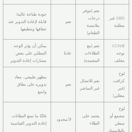
نعم (تتوفر
جودة طباعة عالية؛
SBS غير
درجات
نعم
قابلة لإعادة التدوير عند
مطلية
ملامسة
جفافها وتنظيفها
الطعام)
CCNB
نعم (مع
يمكن أن يؤثر الوجه
بوجه
الطلاءات
عادةً
المطلي على بعض
مغلف
المعتمدة)
مسارات إعادة التدوير
لوح
مظهر طبيعي، معاد
كرافت
نعم للاتصال
نعم
تدويره على نطاق
(غير
غير المباشر
واسع
مطلي)
لوح
مشمع أو
يعتمد على
غالبًا ما تمنع البطانات
لا/محدود
مبطن
الطلاء
إعادة التدوير القياسية
بالبلاستيك