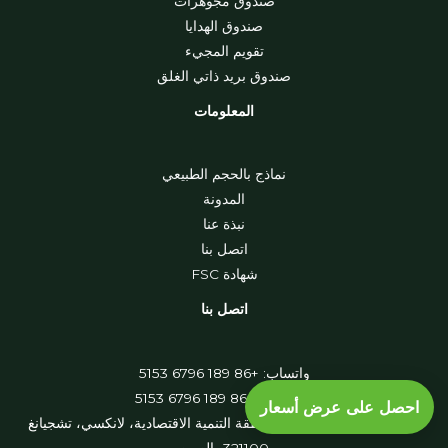
صندوق مجوهرات
صندوق الهدايا
تقويم المجيء
صندوق بريد ذاتي الغلق
المعلومات
نماذج بالحجم الطبيعي
المدونة
نبذة عنا
اتصل بنا
شهادة FSC
اتصل بنا
واتساب: +86 189 6796 5153
وي تشات +86 189 6796 5153
احصل على عرض أسعار
العنوان: 8 طريق شينغي، منطقة التنمية الاقتصادية، لانكسي، تشجيانغ
321100، الصين