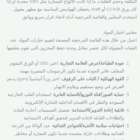
التكلفة وحجم الطلبات ما إذا كانت الألواح الممتازة مثل SBS مجدية أو إذا
كان ورق CCNB أو Kraft يحققان الهوامش المناسبة مع مظهر مقبول.
استخدم المعايير والقائمة المرجعية أدناه لاتخاذ قرار سريع وواثق.
معايير اختيار المواد
اعمل من خلال هذه القائمة المرجعية المصنفة لتقييم خيارات المواد. حدد
العتبات المقبولة لكل عنصر مقابل وحدة حفظ المخزون التي تقوم بتغليفها.
جودة الطباعة/عرض العلامة التجارية
: اختر SBS أو الورق المقوى
المغلف عالي الجودة عندما تكون الرسومات المتميزة مهمة.
القوة الهيكلية / الثبات على الرفوف
: اختر وزناً أساسياً (gsm) يدعم
العرض في وضع مستقيم ويقاوم الانهيار.
حماية العبور/قناة التوزيع/الحماية العابرة
: استخدام العلب الخارجية
المموجة والنظر في الأقسام الداخلية للتجارة الإلكترونية.
قابلية إعادة التدوير/الاستدامة
: تفضيل التصميمات أحادية المادة
والطلاءات القابلة لإعادة التدوير لتحقيق أهداف الاستدامة.
احتياجات سلامة الأغذية/الحواجز الغذائية
: حدد ألواحًا من الدرجة
الغذائية وطلاءات عازلة معتمدة عندما تكون النضارة أو مخاطر