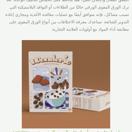
ترك الورق المقوى الورقي خاليًا من الطلاءات أو النوافذ البلاستيكية التي
تسبب مشاكل، فإنه متوافق أيضًا مع عمليات معالجة الأغذية ومجاري إعادة
التدوير الشائعة. تساعدك معرفة الاختلافات بين أنواع الورق المقوى على
مطابقة أداء المواد مع أولويات العلامة التجارية.
احصل على عرض أسعار علب الحبوب المخصصة من LansBox