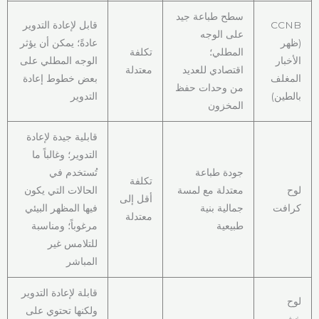
سطح طباعة جيد
CCNB
قابل لإعادة التدوير
على الوجه
(ظهر
عادةً؛ يمكن أن يؤثر
المطلي؛
تكلفة
الأخبار
الوجه المطلي على
اقتصادي للعديد
معتدلة
المغلف
بعض خطوط إعادة
من وحدات حفظ
بالطين)
التدوير
المخزون
قابلية جيدة لإعادة
التدوير؛ وغالباً ما
جودة طباعة
تُستخدم في
تكلفة
لوح
معتدلة مع لمسة
الحالات التي يكون
أقل إلى
كرافت
جمالية بنية
فيها المظهر البيئي
معتدلة
طبيعية
مرغوباً؛ ومناسبة
للتلامس غير
المباشر
قابلة لإعادة التدوير
لوح
ولكنها تحتوي على
خشب