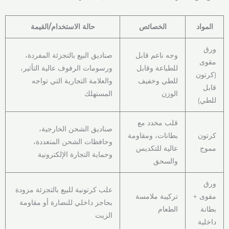
المواد
الخصائص
حالة الاستخدام/القيمة
ورق
وجه ناعم قابل
صناديق البيع بالتجزئة المفردة،
مقوى
للطباعة وقابل
ورسومات الرفوف عالية التأثير،
(كرتون
للطي وخفيف
والعلامة التجارية التي تواجه
قابل
الوزن
المستهلك
للطي)
قلب مخدد مع
صناديق الشحن الخارجية،
كرتون
بطانات، ومقاومة
وحافظات الشحن المتعددة،
مموج
عالية للتكديس
وحماية التجارة الإلكترونية
والسحق
ورق
علب كرتونية للبيع بالتجزئة مزودة
مقوى +
تركيبة ملامسة
بحاجز داخلي للنضارة أو مقاومة
بطانة
الطعام
الزيت
داخلية