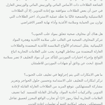
الشائعة الطلاءات ذات الأساس المائي والورنيش المائي والورنيش العازل.
في حين أن بعض الطلاءات متوافقة مع إعادة التدوير، إلا أن الطلاءات
البلاستيكية والشمعية غالبًا ما تعقّد عملية الاسترداد. اختر الطلاءات التي
توازن بين الحماية وسلامة الأغذية وأداء نهاية العمر الافتراضي.
هل هناك أي مخاوف صحية تتعلق بمواد علب الحبوب؟
تتركز المخاوف الصحية في الغالب على سلامة الأغذية وهجرة المواد
الكيميائية. يقلل استخدام الألواح الملامسة للأغذية المعتمدة والطلاءات
العازلة المعتمدة من مخاطر الهجرة. يجب على العلامات التجارية اتباع
اللوائح وإجراء اختبارات الموردين للتأكد من أن مواد التغليف لا تضر بسلامة
المنتج. ابحث عن وثائق أو شهادات الموردين للاطمئنان.
ما هي الابتكارات التي يتم إجراؤها في تغليف علب الحبوب؟
تركز ابتكارات التغليف على الاستدامة وتحسين حلول الحواجز وتعزيز
مشاركة المستهلكين. نتوقع المزيد من الطلاءات العازلة القابلة لإعادة
التدوير، والتركيبات أحادية المواد، والبدائل القابلة للتسميد. كما تضيف
العلامات التجارية أيضًا رموز QR أو تجارب الواقع المعزز لتعميق تفاعل
المستهلكين وتوفير إمكانية التتبع أو تعليمات إعادة التدوير.