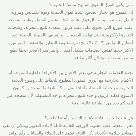
متى يكون الورق المقوى المموج مناسبًا للحبوب؟
إن المموج هو الخيار الصحيح عندما تفوق الحماية وقوة التكديس ومرونة
النقل مرونة رسومات الرفوف عالية الدقة. تشمل السيناريوهات النموذجية
علب التوزيع التي تحتوي على علب كرتون متعددة للبيع بالتجزئة، وشحنات
التجارة الإلكترونية التي تواجه الصدمات، والتغليف بالجملة بالجملة. تغير
أشكال المزامير (B، C، E، إلخ) من مقاومة التبطين والضغط - المزامير
الأكبر حجمًا تمتص الصدمات بشكل أفضل، والمزامير الأصغر حجمًا تطبع
وتضع الملصقات بشكل أكثر نظافة.
تجمع العلامات التجارية في بعض الأحيان بين الأجزاء الداخلية المموجة أو
الأكمام الخارجية مع الورق المقوى المطبوع للحفاظ على وضوح العلامة
التجارية مع حماية المنتجات أثناء النقل. ولكن نادرًا ما يُستخدم الكرتون
المموج كعلبة كرتون واحدة للبيع بالتجزئة تواجه المستهلك لأن سطحه غير
المحكم يحد من الطباعة عالية الدقة.
هل علب الحبوب قابلة لإعادة التدوير وآمنة للطعام؟
نعم - معظم علب الحبوب الورقية العادية قابلة لإعادة التدوير ويمكن أن تفي
بمعايير سلامة الأغذية، لكن النتائج تعتمد على الطلاء والبطانات وأي نوافذ