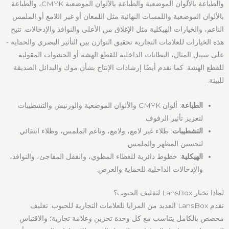
والطباعة بالألوان الموضعية والطباعة بالألوان الموضعية CMYK، والطباعة
بالألوان الموضعية واللمسات النهائية مثل اللمعان أو غير اللامع أو الملمس
الناعم، والخيارات الهيكلية مثل الإغلاق من الأعلى والنوافذ والإدخالات. تتيح
هذه الخيارات للعلامات التجارية تحقيق التوازن بين التأثير البصري والحماية -
على سبيل المثال، البطانات الداخلية للقطع الهشة أو الحشوات المقولبة
للقطع الهشة. كما نقدم أيضًا إرشادات الإنتاج بشأن موك والبدائل الصديقة
للبيئة.
الطباعة
: ألوان CMYK والألوان الموضعية والورنيش والتشطيبات
لتعزيز تأثير الرفوف.
التشطيبات
: طلاء غير لامع، ولامع، وناعم الملمس، وطلاء انتقائي
لتحسين المظهر والملمس.
الهيكلية
: خطوط دائرية للغطاء المطوي، والقفل المفاجئ، والنوافذ،
والإدخالات الداخلية للحماية والعرض.
لماذا تختار LansBox لتغليف الحبوب؟
تقدم LansBox العديد من المزايا للعلامات التجارية للحبوب: تغليف
مخصص بالكامل يتناسب مع كل وحدة تخزين وعلامة تجارية؛ والاقتباس