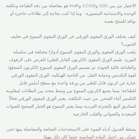
الاختيار من بين SBS وCCNB وKraft هو مفاضلة بين دقة الطباعة وتكلفة
الوحدة والاستدامة المتصورة - وما إذا كنت بحاجة إلى طلاءات حاجزة أو
نوافذ للمنتج نفسه.
كيف يختلف الورق المقوى الورقي عن الورق المقوى المموج في تغليف
الحبوب؟
يلعب الورق المقوى والورق المقوى المموج أدوارًا مختلفة في سلسلة
التوريد. صُمم الورق المقوى (الكرتون القابل للطي) للعرض على الرفوف
والطباعة عالية الجودة. تم تصميم الورق المقوى المموج (الكرتون المضلع)
لقوة التكديس وحماية النقل. من الناحية الهيكلية، الورق المقوى الورقي
عبارة عن كرتون قابل للطي من ورقة واحدة مع سطح أملس قابل
للطباعة؛ بينما يجمع الكرتون المموج بين وسط مخدد بين البطانات لمقاومة
التكسير أثناء الشحن. من حيث التكلفة، يعتبر الورق المقوى الورقي فعالاً
لصناديق البيع بالتجزئة الفردية بينما يعتبر المموج هو الخيار الصحيح للعبوات
المتعددة والصواني والعلب الخارجية.
يسلط الجدول أدناه الضوء على الاستخدامات الشائعة والمفاضلة بينها حتى
تتمكن من اختيار المادة المناسبة حيثما كان ذلك مهمًا.