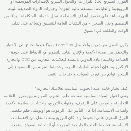
الفوري لتسريع اتخاذ القرارات؛ والتحول السريع للإصدارات الموسمية أو
الترويجية؛ والطباعة المتسقة عالية الجودة؛ وخيارات المواد الصديقة للبيئة
التي تساعد على تحقيق أهداف الاستدامة. تقلل خدماتنا المتكاملة - بدءًا من
التصميم وحتى الشحن - من النفقات العامة للتنسيق وتساعد على تقليل
الوقت والتكلفة في السوق.
يكون العمل مع شريك واحد مثل LansBox مفيدًا عندما تحتاج إلى الاختبار،
والتحقق من صحة الأغذية والإنتاج القابل للتطوير مع الحفاظ على جودة
الطباعة وقابلية إعادة التدوير. بالنسبة للعلامات التجارية من D2C والتجارة
الإلكترونية، فإن أحجام الطلبات المرنة وخدماتنا المرنة من المستودع إلى
الشحن توائم بين توريد العبوات واحتياجات التنفيذ.
كيف تختار خامة علبة الحبوب المناسبة لعلامتك التجارية؟
يعني اختيار المواد المناسبة لصناعة علب الحبوب الموازنة بين صورة العلامة
التجارية، والعرض على الرفوف، وقنوات التوزيع، واحتياجات سلامة الأغذية،
وأهداف الاستدامة. إذا كان التأثير على الرفوف هو أولويتك، فقم بتفضيل
الورق المقوى عالي الجودة؛ وإذا كان التوزيع وتلف النقل من الاهتمامات
الأساسية، فخطط للعلب الخارجية المموجة أو الداخلية المقواة. ستحدد