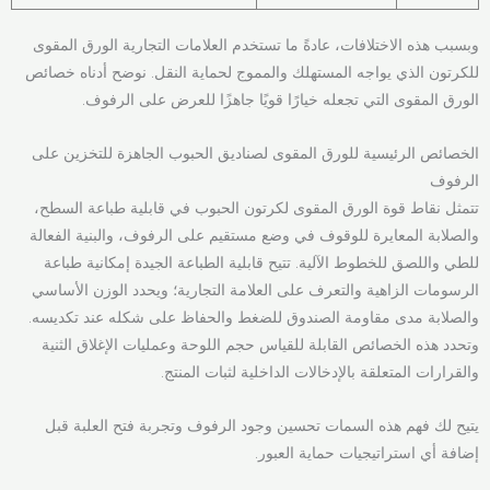
وبسبب هذه الاختلافات، عادةً ما تستخدم العلامات التجارية الورق المقوى
للكرتون الذي يواجه المستهلك والمموج لحماية النقل. نوضح أدناه خصائص
الورق المقوى التي تجعله خيارًا قويًا جاهزًا للعرض على الرفوف.
الخصائص الرئيسية للورق المقوى لصناديق الحبوب الجاهزة للتخزين على
الرفوف
تتمثل نقاط قوة الورق المقوى لكرتون الحبوب في قابلية طباعة السطح،
والصلابة المعايرة للوقوف في وضع مستقيم على الرفوف، والبنية الفعالة
للطي واللصق للخطوط الآلية. تتيح قابلية الطباعة الجيدة إمكانية طباعة
الرسومات الزاهية والتعرف على العلامة التجارية؛ ويحدد الوزن الأساسي
والصلابة مدى مقاومة الصندوق للضغط والحفاظ على شكله عند تكديسه.
وتحدد هذه الخصائص القابلة للقياس حجم اللوحة وعمليات الإغلاق الثنية
والقرارات المتعلقة بالإدخالات الداخلية لثبات المنتج.
يتيح لك فهم هذه السمات تحسين وجود الرفوف وتجربة فتح العلبة قبل
إضافة أي استراتيجيات حماية العبور.