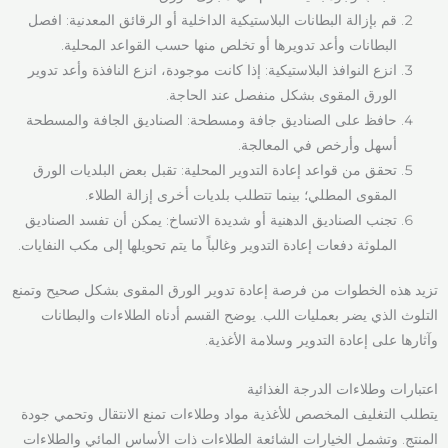
قم بإزالة البطانات البلاستيكية الداخلية أو الرقائق المعدنية: افصل
البطانات وأعد تدويرها أو تخلص منها حسب القواعد المحلية.
انزع النوافذ البلاستيكية: إذا كانت موجودة، انزع النافذة وأعد تدوير
الورق المقوى بشكل منفصل عند الحاجة.
حافظ على الصناديق جافة ومسطحة: الصناديق الجافة والمسطحة
أسهل وأرخص في المعالجة.
تحقق من قواعد إعادة التدوير المحلية: تقبل بعض البلديات الورق
المقوى المطلي؛ بينما تتطلب بلديات أخرى إزالة الطلاء.
تجنب الصناديق الدهنية أو شديدة الاتساخ: يمكن أن تفسد الصناديق
الملوثة دفعات إعادة التدوير وغالباً ما يتم تحويلها إلى مكب النفايات.
تزيد هذه الخطوات من فرصة إعادة تدوير الورق المقوى بشكل صحيح وتمنع
التلوث الذي يضر بعمليات اللب. يوضح القسم أدناه الطلاءات والبطانات
وآثارها على إعادة التدوير وسلامة الأغذية.
اعتبارات وطلاءات الدرجة الغذائية
يتطلب التغليف المخصص للأغذية مواد وطلاءات تمنع الانتقال وتحمي جودة
المنتج. وتشمل الخيارات الشائعة الطلاءات ذات الأساس المائي والطلاءات