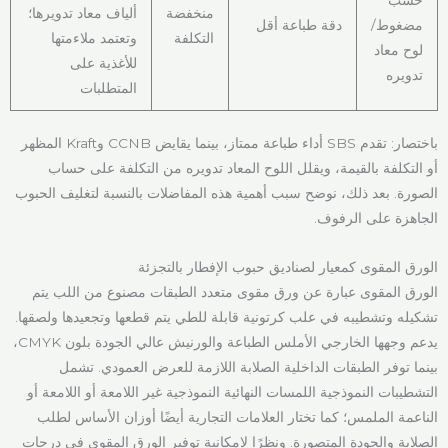
منخفضة
ألياف معاد تدويرها؛
مضغوط/
دقة طباعة أقل
التكلفة
وتعتمد ملاءمتها
لوح معاد
للأغذية على
تدويره
المتطلبات
باختصار: تقدم SBS أداء طباعة ممتاز، بينما يقايض CCNB وKraft المظهر
أو التكلفة بالقيمة، ويقلل اللوح المعاد تدويره من التكلفة على حساب
الصورة. بعد ذلك، نوضح سبب أهمية هذه المفاضلات بالنسبة لتغليف الحبوب
الجاهزة على الرفوف.
الورق المقوى كمعيار لصناديق حبوب الإفطار بالتجزئة
الورق المقوى عبارة عن ورق مقوى متعدد الطبقات مصنوع من اللب يتم
تشكيله وتشطيبه في علب كرتونية قابلة للطي يتم قطعها وتجعيدها ولصقها.
يدعم وجهها الخارجي الأملس الطباعة والورنيش عالي الجودة بلون CMYK،
بينما توفر الطبقات الداخلية الصلابة اللازمة للعرض العمودي. تشمل
التشطيبات النموذجية اللمسات النهائية النموذجية غير اللامعة أو اللامعة أو
الناعمة الملمس؛ كما تختار العلامات التجارية أيضًا أوزان الأساس لطلب
الصلابة والجودة المتصورة. ونظرًا لإمكانية توفير الورق المقوى في درجات