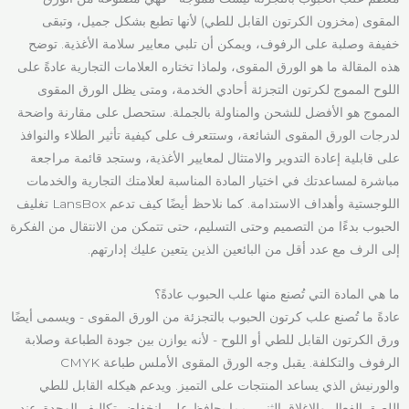
المقوى (مخزون الكرتون القابل للطي) لأنها تطبع بشكل جميل، وتبقى
خفيفة وصلبة على الرفوف، ويمكن أن تلبي معايير سلامة الأغذية. توضح
هذه المقالة ما هو الورق المقوى، ولماذا تختاره العلامات التجارية عادةً على
اللوح المموج لكرتون التجزئة أحادي الخدمة، ومتى يظل الورق المقوى
المموج هو الأفضل للشحن والمناولة بالجملة. ستحصل على مقارنة واضحة
لدرجات الورق المقوى الشائعة، وستتعرف على كيفية تأثير الطلاء والنوافذ
على قابلية إعادة التدوير والامتثال لمعايير الأغذية، وستجد قائمة مراجعة
مباشرة لمساعدتك في اختيار المادة المناسبة لعلامتك التجارية والخدمات
اللوجستية وأهداف الاستدامة. كما نلاحظ أيضًا كيف تدعم LansBox تغليف
الحبوب بدءًا من التصميم وحتى التسليم، حتى تتمكن من الانتقال من الفكرة
إلى الرف مع عدد أقل من البائعين الذين يتعين عليك إدارتهم.
ما هي المادة التي تُصنع منها علب الحبوب عادةً؟
عادةً ما تُصنع علب كرتون الحبوب بالتجزئة من الورق المقوى - ويسمى أيضًا
ورق الكرتون القابل للطي أو اللوح - لأنه يوازن بين جودة الطباعة وصلابة
الرفوف والتكلفة. يقبل وجه الورق المقوى الأملس طباعة CMYK
والورنيش الذي يساعد المنتجات على التميز. ويدعم هيكله القابل للطي
اللصق الفعال والإغلاق الثني، مما يحافظ على انخفاض تكاليف الوحدة. عند