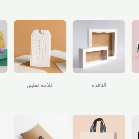
النافذة
علامة تعليق