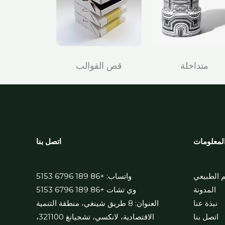
متداخلة
قص القوالب
لمعلومات
اتصل بنا
م الطبيعي
واتساب: +86 189 6796 5153
المدونة
وي تشات +86 189 6796 5153
نبذة عنا
العنوان: 8 طريق شينغي، منطقة التنمية
اتصل بنا
الاقتصادية، لانكسي، تشجيانغ 321100،