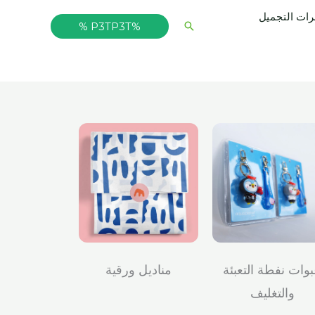
ت التجميل
البحث
%P3TP3T %
وات نفطة التعبئة
مناديل ورقية
والتغليف