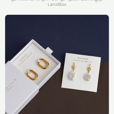
LansBox