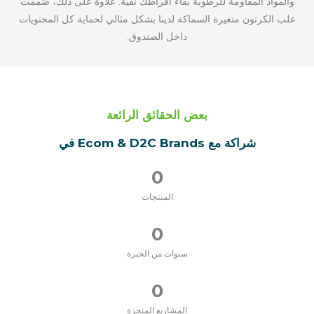
والمواد المقاومة للرطوبة بقاء أقراطك نقية. علاوة على ذلك، صُممت
علب الكرتون متغيرة السماكة لدينا بشكل مثالي لحماية كل المحتويات
داخل الصندوق.
بعض الحقائق الرائعة
شراكة مع Ecom & D2C Brands في
0
المنتجات
0
سنوات من الخبرة
0
المشاريع المنجزة