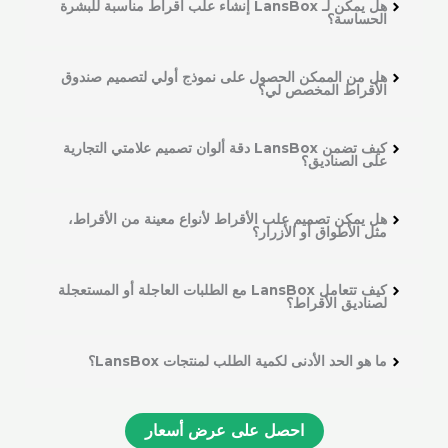
هل يمكن لـ LansBox إنشاء علب أقراط مناسبة للبشرة
الحساسة؟
هل من الممكن الحصول على نموذج أولي لتصميم صندوق
الأقراط المخصص لي؟
كيف تضمن LansBox دقة ألوان تصميم علامتي التجارية
على الصناديق؟
هل يمكن تصميم علب الأقراط لأنواع معينة من الأقراط،
مثل الأطواق أو الأزرار؟
كيف تتعامل LansBox مع الطلبات العاجلة أو المستعجلة
لصناديق الأقراط؟
ما هو الحد الأدنى لكمية الطلب لمنتجات LansBox؟
احصل على عرض أسعار