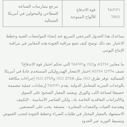
مرجع ممارسات الصناعة
TAPPI
قوة الاندفاع
للمطاحن والمحولين في أمريكا
T810
للألواح المموجة
الشمالية
يساعدك هذا الجدول المرجعي السريع عند إنشاء المواصفات الفنية وخطط
الاختبار. بعد ذلك نوضح كيف تضع مراقبة الجودة هذه المعايير في مراقبة
الإنتاج اليومي.
ما معايير ASTM وISO وTAPPI التي تحكم اختبار قوة الاندفاع؟
تصف ASTM D774 اختبار الانفجار الهيدروليكي المستخدم عادةً في أمريكا
الشمالية. توفر طرق ISO مثل ISO 2758 وISO 2759 إجراءات مكافئة
بالوحدات المترية للمعامل الدولية. يقدم TAPPI إرشادات عملية مصممة
خصيصًا لصناعة اللب والورق. ويعتمد المعيار الصحيح على السوق
والالتزامات التعاقدية الخاصة بك، ولكن العناصر الأساسية - التكييف
وهندسة العينات والمعدات المعايرة - متسقة. يجب على المصنعين
الاستشهاد بالمعيار المختار في طلبات الشراء وخطط الجودة لتجنب الغموض
وتبسيط التوريد عبر الحدود.