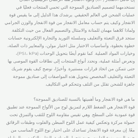
نستخدمهما لتصميم الصناديق المموجة التي تحمي المنتجات فعليًا في
عمليات الشحن في العالم الحقيقي. يرشدك هذا الدليل إلى ما يقيس قوة
الانفجار وكيف يتم حساب معامل الانفجار من قوة الانفجار والوزن الجرامي
ولماذا كلاهما مهمان للمتانة والامتثال والتصميم الفعال من حيث التكلفة.
ستجد فرق التعبئة والتغليف وسلسلة التوريد والتجارة الإلكترونية حسابات
خطوة بخطوة، وأساسيات الاختبار مثل اختبار مولن، والمعايير ذات الصلة،
وخيارات المواد العملية. كما نقوم أيضًا بتحويل الوحدات (PSI، kPa)،
ونعرض أمثلة عملية، ونحدد أنواع المنتجات إلى نطاقات القوة الموصى بها
حتى تتمكن من اتخاذ قرارات مستنيرة. وأخيرًا، نوضح كيف يقوم شريك
التعبئة والتغليف المخصص بتحويل هذه المواصفات إلى صناديق مموجة
جاهزة للشحن تقلل من التلف وتتحكم في التكاليف.
ما هي قوة الانفجار وما أهميتها بالنسبة للصناديق المموجة؟
قوة الانفجار هي الضغط اللازم لتمزيق لوح من الألواح المموجة عند تطبيق
قوة عمودية على السطح. وهي تقيس مقاومة اللوح للثقب والتمزق تحت
حمولة مركزة وتعكس كيفية عمل اللوح المبطن والفلوت وطبقات الرقائق
معًا. إن معرفة قوة الانفجار تساعدك على اختيار نوع اللوح المناسب من
حيث الوزن ونوع الفلوت بحيث تتحمل الصناديق النقل والتكديس والمناولة