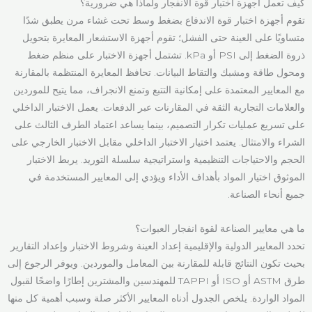
كيف تعمل أجهزة اختبار قوة الانفجار ولماذا هي ضرورية؟
تقوم أجهزة اختبار قوة الاندفاع بضغط وسط تحت غشاء مرن يطبق شدًا
متساويًا على العينة حتى الفشل؛ تقوم أجهزة الاستشعار المعايرة بتحويل
ذروة الضغط إلى PSI أو kPa. تشتمل أجهزة الاختبار على منظم ضغط
ومحول طاقة ومشبك والتقاط البيانات. تحافظ المعايرة المنتظمة بالمقارنة
مع المعايير المعتمدة على إمكانية التتبع وتمنع الانجراف، مما يتيح للموردين
والعلامات التجارية الثقة في المقارنات عبر الدفعات. يعمل الاختبار الداخلي
على تسريع عمليات تكرار التصميم، بينما يساعد اعتماد الطرف الثالث على
الشراء والامتثال. يعتمد اختيار الاختبار الداخلي مقابل الاختبار الخارجي على
الحجم والاحتياجات التنظيمية واستراتيجية سلسلة التوريد. يربط الاختبار
الموثوق اختيار المواد بأهداف الأداء ويؤدي إلى المعايير المستخدمة في
جميع أنحاء الصناعة.
ما هي معايير الصناعة لقوة انفجار العبوات؟
تحدد المعايير الدولية والإقليمية إعداد العينة وشروط الاختبار وإعداد التقارير
بحيث تكون النتائج قابلة للمقارنة بين المعامل والموردين. ويوفر الرجوع إلى
طرق ASTM أو ISO أو TAPPI للمهندسين والمشترين إطارًا واضحًا لقبول
المواد الواردة. يلخص الجدول أدناه المعايير الأكثر صلة وسبب أهمية كل منها