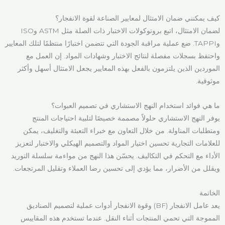
كيف يمكنني ضمان الامتثال لمعايير الصناعة لقوة الانفجار؟
لضمان الامتثال، اتبع بروتوكولات الاختبار ذات الصلة مثل ASTM وISO
وTAPPI. ضع عملية مراقبة الجودة التي تتضمن اختبارًا منتظمًا لتلك المعايير
واحتفظ بسجلات مفصلة لنتائج الاختبار وشهادات المواد. إن العمل مع
الموردين الذين يلتزمون بالفعل بهذه المعايير يجعل الامتثال أسهل وأكثر
موثوقية.
ما هي فوائد استخدام النهج الاستشاري في تصميم العبوات؟
يوفر النهج الاستشاري حلولاً مصممة خصيصًا لتلبية احتياجات المنتج
ومتطلبات المناولة. من خلال التعاون مع خبراء التعبئة والتغليف، يمكن
للعلامات التجارية تحسين اختيار المواد والتصميم الهيكلي والاختبار لتعزيز
الأداء مع التحكم في التكاليف. يحسّن هذا النهج من مواءمة سلسلة التوريد
ويقلل من الأضرار، مما يؤدي إلى تحسين رضا العملاء وتقليل المرتجعات.
الخاتمة
يعد عامل الانفجار (BF) وقوة الانفجار أدوات عملية لتصميم الصناديق
المموجة التي تحمي المنتجات أثناء النقل. عندما تستخدم هذه المقاييس