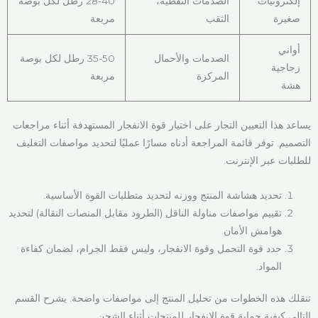
إلكترونيات
الصدمات النقطية،
28-40 رطل لكل بوصة
صغيرة
الثقب
مربعة
أواني
الصدمات والأحمال
35-50 رطل لكل بوصة
زجاجية
المركزة
مربعة
هشة
يساعد هذا التعيين التجار على اختيار قوة الانفجار المستهدفة أثناء مراجعات
التصميم. توفر قائمة المراجعة أدناه مسارًا عمليًا لتحديد مواصفات التغليف
للطلبات عبر الإنترنت.
تحديد هشاشة المنتج ووزنه لتحديد متطلبات القوة الأساسية.
تقييم مواصفات مناولة الناقل (الطرود مقابل المنصات النقالة) لتحديد
هوامش الأمان.
حدد قوة التحمل وقوة الانفجار، وليس فقط الجرام، لضمان كفاءة
المواد.
تنقلك هذه الخطوات من تحليل المنتج إلى مواصفات واضحة. يشرح القسم
التالي كيفية حماية قوة الانفجار للمنتجات أثناء الشحن.