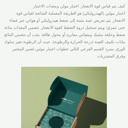
كيف يتم قياس قوة الانفجار: اختبار مولن ومعدات الاختبار
اختبار مولين (الهيدروليكي) هو الطريقة المعملية الشائعة لقياس قوة
الانفجار. يتم تعريض عينة مثبتة إلى ضغط هيدروليكي أو هوائي عبر غشاء
حتى تتمزق؛ ويتم تسجيل ذروة الضغط كقوة الانفجار. تتضمن المعدات مثانة
ضغط وحلقة مشبك ومقياس معايرة أو محول طاقة. يجب أن تتضمن النتائج
بيانات تكييف العينة (درجة الحرارة والرطوبة)، حيث أن الرطوبة تغير سلوك
الورق. يسرد القسم الفرعي التالي خطوات اختبار مولين لفنيي المختبر
وفرق المشتريات.