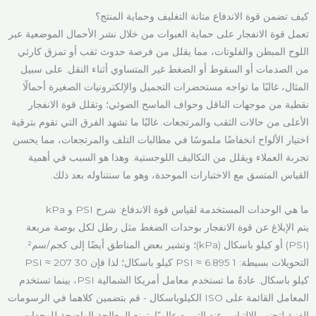
كيف تضمن قوة الاندفاع متانة التغليف وحماية المنتج؟
تعمل قوة الانفجار على حماية العبوات من خلال نشر الأحمال الموضعية عبر
اللوح المبطن والفلوتات، مما يقلل من فرصة حدوث ثقب أو تمزق كارثي
من الصدمات أو السقوط أو الضغط غير المتساوي أثناء النقل. على سبيل
المثال، غالبًا ما تواجه مستحضرات التجميل والإلكترونيات الصغيرة أحمالًا
نقطية من موجهات الناقل وحواف الماسح الضوئي؛ وتقلل قوة الانفجار
الأعلى من حالات الثقب والمرتجعات. غالبًا ما تشهد الفرق التي تقوم بترقية
اختيار الألواح انخفاضًا ملموسًا في مطالبات التلف والمرتجعات، مما يحسن
تجربة العملاء ويقلل من التكاليف اللوجستية. وهذا هو السبب في أهمية
القياس المتسق مع الاختبارات الموحدة، وهو ما سنتناوله بعد ذلك.
ما هي الوحدات المستخدمة لقياس قوة الاندفاع: شرح PSI و kPa
يتم الإبلاغ عن قوة الانفجار بوحدات الضغط مثل رطل لكل بوصة مربعة
(PSI) أو كيلو باسكال (kPa)؛ وتشير بعض المناطق أيضًا إلى كجم/سم².
التحويلات بسيطة: 1 PSI ≈ 6.895 كيلو باسكال؛ لذا فإن 30 PSI ≈ 207
كيلو باسكال. عادةً ما تستخدم معامل أمريكا الشمالية PSI، بينما تستخدم
المعامل القائمة على ISO الكيلوباسكال - قم بتضمين كلاهما في الرسومات
الفنية لتجنب الالتباس عند التوريد عالميًا. تمنع المعالجة الواضحة للوحدات