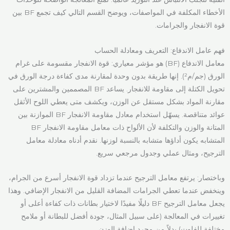
الأخطاء المكلفة في المواصفات، ويوضح القسم التالي كيف تجمع BF بين
قوة الانفجار والجرامات.
فهم عامل الاندفاع: التعريف ومعادلة الحساب
معامل الاندفاع (BF) هو مؤشر معياري: قوة الانفجار مقسومة على غرام
الورق (جم/م²). إنها طريقة بدون وحدة لمقارنة مدى كفاءة درجة الورق في
تحويل الكتلة إلى مقاومة للانفجار. يساعد BF المصممين والمشترين على
مقارنة المواد بشكل مستقل عن الوزن، ويكشف متى يعطي اللوح الأثقل
عوائد متناقصة. يسهّل استخدام معادل مقاومة الانفجار BF الموازنة بين
المتانة والوزن والتكلفة لأن الألواح ذات معامل مقاومة الانفجار BF
المتشابه يكون أداؤها متشابه بالنسبة لوزنها. نقدم أدناه معادلة معامل
الترجيح، ومثال عملي وجدول مرجعي سريع.
وباختصار: يرتفع معامل الترجيح عندما تزداد قوة الانفجار أسرع من الجرام،
وينخفض عندما تعطي الجرامات المضافة القليل من الانفجار الإضافي. وهذا
يجعل معامل الترجيح BF دليلًا مفيدًا لاختيار بطانات ذات كفاءة أعلى أو
تغييرات في المعالجة (على سبيل المثال، جودة أفضل للبطانة أو ملامح
مختلفة للفلوت) بدلاً من مجرد إضافة الوزن.