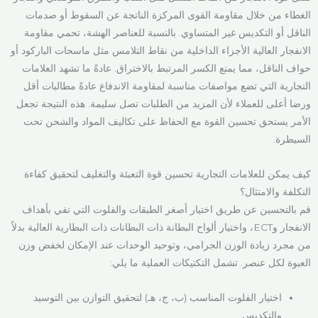
الغطاء من خلال مقاومة القوى المركزة الناتجة عن السقوط أو صدمات
الناقل أو التكديس غير المتساوي. بالنسبة للعناصر الهشة، تحمي مقاومة
الانفجار العالية الأجزاء الداخلية من نقاط التلامس مثل ماسحات الباركود أو
حواف الناقل، مما يمنع الكسر المرتبط بالاختراق. عادةً ما تشهد العلامات
التجارية التي تضع مواصفات مناسبة لمقاومة الاندفاع عادةً مطالبات أقل
ورضا أعلى للعملاء لأن المزيد من الطلبات تصل سليمة. هذه النتيجة تجعل
الأمر يستحق تحسين القوة مع الحفاظ على تكاليف المواد والشحن تحت
السيطرة.
كيف يمكن للعلامات التجارية تحسين قوة التعبئة والتغليف لتحقيق كفاءة
التكلفة والامتثال؟
قم بالتحسين عن طريق اختيار أصغر الطبقات والفلوت التي تفي بأهداف
الانفجار وECT، واختيار ألواح البطانة ذات البطانات ذات البطارية العالية بدلاً
من مجرد زيادة الوزن الجرامي، وتوحيد الوحدات عند الإمكان لخفض وزن
العبوة لكل عنصر. تشمل التكتيكات العملية ما يلي:
اختيار الفلوت المناسب (ب، ج، هـ) لتحقيق التوازن بين التوسيد
والتكديس.