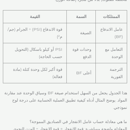
الممتلكات
السمة
القيمة
عامل الاندفاع
قوة الاندفاع (PSI) ÷ الجرام (جم/
الصيغة
(BF)
م²)
التعامل مع
وحدات قوة
PSI أو كيلو باسكال (التحويل
الوحدة
الدفع
حسب الحاجة)
الترجمة
قوة أكبر لكل وحدة كتلة (مادة
أعلى BF
الفورية
فعالة)
هذا الجدول يجعل من السهل استخدام صيغة BF وسياق الوحدة عند مقارنة
المواد. يوضح المثال أدناه كيفية تطبيق العملية الحسابية على درجة لوح
نموذجي.
ما هي معادلة حساب عامل الانفجار في الصناديق المموجة؟
المعادلة واضحة ومباشرة: قوة الانفجار = قوة الانفجار ÷ الوزن النحوي.