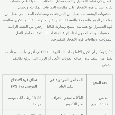
أعطال في نقاط التحميل والثقب مقابل الشحنات المنقولة على منصات
نقالة. تساعد قوة الانفجار على مقاومة التمزقات المفاجئة وتحمي
المحتويات الهشة، مما يقلل من المرتجعات ومطالبات التلف التي تقلل من
هوامش الربح والسمعة. بالنسبة للبائعين عبر الإنترنت، غالبًا ما تكون مطابقة
قوة الصندوق مع هشاشة المنتج ومناولة الناقل أرخص من التعبئة الزائدة
بالحشوات. يحدد الجدول أدناه أنواع المنتجات الشائعة لمخاطر النقل
النموذجية ونطاقات قوة الانفجار المقترحة.
تذكّر: يمكن أن تكون الألواح ذات البطارية BF الأعلى أقوى وأخف وزناً، مما
يقلل من التلف دون إضافة عقوبات الأبعاد أو الوزن التي ترفع تكاليف
الشحن.
المخاطر النموذجية في
نطاق قوة الاندفاع
فئة المنتج
النقل العابر
الموصى به (PSI)
ملابس
التآكل، سحق الحواف
18-28 رطل لكل بوصة
خفيفة الوزن
من التكديس
مربعة