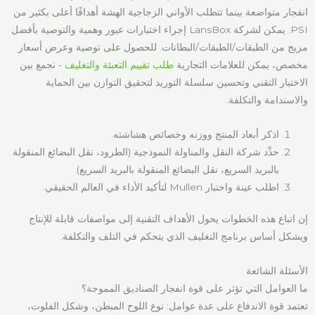
انفجار متواضعة بينما تتطلب الأواني الزجاجية الهشة أهدافًا أعلى بكثير من
PSI. يمكن لشركة LansBox إجراء اختبارات عبور وهمية والتوصية بأفضل
مزيج من الطبقات/الطبقات/البطانات. للحصول على توصية وعرض أسعار
مخصص، يمكن للعلامات التجارية
طلب تقييم التعبئة والتغليف
- نجمع بين
الاختبار التقني وتحسين سلسلة التوريد لتحقيق التوازن بين الحماية
والاستدامة والتكلفة.
اذكر أبعاد المنتج ووزنه وخصائص هشاشته.
حدِّد شركة النقل والمناولة النموذجية (الطرود، نقل البضائع المنقولة
بالبريد السريع، نقل البضائع المنقولة بالبريد السريع).
اطلب عينة واختبار Mullen لتأكيد الأداء في العالم الحقيقي.
إن اتباع هذه الخطوات يحول الأهداف التقنية إلى مواصفات قابلة للإنتاج
ويشكل أساس برنامج التغليف الذي يتحكم في التلف والتكلفة.
الأسئلة الشائعة
ما العوامل التي تؤثر على قوة انفجار الصناديق المموجة؟
تعتمد قوة الاندفاع على عدة عوامل: نوع اللوح المبطن، وشكل الفلوت،