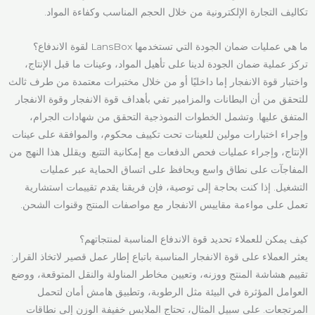
تكاليف التجارة الإلكترونية من خلال الحجم المناسب وكفاءة المواد.
ما هي عمليات ضمان الجودة التي تستخدمها LansBox لقوة الاندفاع؟
تركز عملية ضمان الجودة لدينا على تأهيل المواد، وعينات ما قبل الإنتاج،
واختبار قوة الانفجار إما داخليًا أو من خلال مختبرات معتمدة من طرف ثالث
للتحقق من أن البطانات والمزامير تفي بأهداف قوة الانفجار وقوة الانفجار
المتفق عليها. وتشمل الخطوات النموذجية التحقق من شهادات الجرام،
وإجراء اختبارات مولين للعينات تحت تكييف محكوم، والموافقة على عينات
الإنتاج، وإجراء عمليات فحص الدفعات مع إمكانية التتبع. ويقلل هذا النهج من
المفاجآت على نطاق واسع ويحافظ على اتساق الحماية عبر عمليات
التشغيل. إذا كنت بحاجة إلى توصية، فإن فريقنا يقدم تقييمات استشارية
تعمل على مواءمة مقاييس الانفجار مع مواصفات المنتج وقنوات الشحن.
كيف يمكن للعملاء تحديد قوة الاندفاع المناسبة لمنتجاتهم؟
يعثر العملاء على قوة الانفجار المناسبة باتباع إطار عمل قصير لاتخاذ القرار:
تقييم هشاشة المنتج ووزنه، وتعيين مخاطر المناولة والنقل المتوقعة، ووضع
العوامل المؤثرة في البيئة مثل الرطوبة، وتطبيق هامش أمان لتحمل
المرتجعات. على سبيل المثال، تحتاج الملابس خفيفة الوزن إلى نطاقات