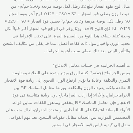
مثال: لوح بقوة انفجار تبلغ 32 رطل لكل بوصة مربعة و250 جم/م² من
حيث الوزن يعطي قوة انفجار = 32 ÷ 250 = 0.128. لوح آخر بقوة انفجار
40 رطل لكل بوصة مربعة و320 جم/م² يعطي قوة انفجار = 40 ÷ 320 =
0.125 - لذا فإن اللوح الأخف وزنًا يوفر في الواقع قوة انفجار أكبر قليلاً لكل
وحدة كتلة. يساعد هذا النوع من البصيرة الفرق على تجنب الإفراط في
تحديد الوزن واختيار مواد ذات كفاءة أفضل، مما قد يقلل من تكاليف الشحن
والتأثير البيئي. بعد ذلك نغطي سبب أهمية الجرامات.
ما أهمية الجرامية في حساب معامل الاندفاع؟
يقيس الجراماج (جم/م²) كتلة الورق ويؤثر بشدة على الصلابة ومقاومة
التمزق والتكلفة. وعادةً ما يؤدي ارتفاع الوزن النحوي إلى زيادة قوة الانفجار
المطلقة ولكنه يضيف الوزن والتكلفة. ويربط معامل التماسك BF بين
الغراماجراماج والأداء: إذا زادت الغراماجاج دون زيادة متناسبة في قوة
الانفجار فإن معامل التماسك BF ينخفض وتتدهور الكفاءة. تتباين قواعد
الألواح المبطنة اعتمادًا على البناء أحادي أو متعدد الجدران، لذلك يجب على
المصممين الموازنة بين الحماية مقابل عقوبات الشحن. بعد فهم القواعد،
ننتقل إلى كيفية قياس قوة الانفجار في المختبر.