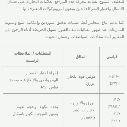
للتغليف المموج. تساعد معرفة هذه المراجع العلامات التجارية على ضمان
الامتثال واختيار الشركاء الذين يتبعون البروتوكولات المعترف بها.
كما يدعم اتباع المعايير أيضًا عمليات تدقيق الموردين وإمكانية التتبع وتسوية
المنازعات عند ظهور مطالبات تلف العبور؛ تسهل الخريطة أدناه الرجوع إلى
المعايير أثناء محادثات المواصفات وضمان الجودة.
المتطلبات / الملاحظات
قياسي
النطاق
الرئيسية
إجراء اختبار الانفجار
ASTM
مولين قوة انفجار
الهيدروليكي والإبلاغ عنه بوحدة
D774
الورق
قياس PSI
ISO
الورق والألواح -
2758 /
يحدد التكييف وحجم العينة
اختبارات الشد
ISO
وتعبير النتيجة بالكيلو باسكال
والانفجار
2759