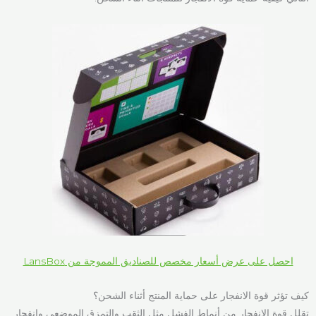
احصل على عرض أسعار مخصص للصناديق المموجة من LansBox
كيف تؤثر قوة الانفجار على حماية المنتج أثناء الشحن؟
تقلل قوة الانفجار من أنماط الفشل مثل الثقب والتمزق الموضعي وانفجار