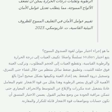
الرطوبة وتقلبات درجات الحرارة يمكن أن تضعف
الألواح المموجة، مما يتطلب تعديل عوامل الأمان.
تقييم عوامل الأمان في التغليف المموج للظروف
البيئية القاسية، ت. غاربوسكي، 2023
ما هو إجراء اختبار مولن لقوة الصندوق المموج؟
يتبع اختبار Mullen تسلسلًا واضحًا: تكييف العينات إلى درجة الحرارة
والرطوبة القياسية، وتقطيع العينات إلى الحجم المطلوب، وتركيب العينة
فوق حلقة التثبيت، وتطبيق ضغط سائل منتظم من خلال غشاء حتى التمزق،
وتسجيل ذروة الضغط. يعد إعداد العينة وتكييفها بشكل صحيح أمرًا بالغ
الأهمية لأن الورق يمتص الرطوبة وهذا يقلل من قوة الانفجار. تقوم المعامل
عادةً بتشغيل عدة مكررات والإبلاغ عن المتوسط والانحراف المعياري حتى
تتمكن مراقبة الجودة من وضع معايير القبول. يضمن الاختبار المتسق أن
تكون حسابات ومواصفات قوة الانفجار قابلة للتكرار والمقارنة.