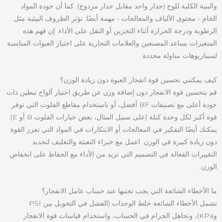
والبنية الكلية للوح (جدار واحد مقابل جدار مزدوج). كما أن جودة المواد
الخام - محتوى الألياف والمعالجات - مهمة أيضًا. تؤثر الظروف البيئية مثل
الرطوبة ودرجة الحرارة أثناء التخزين أو النقل على الأداء. إن فهم هذه
المتغيرات يساعد المصنعين والعلامات التجارية على اختيار العبوات المناسبة
لسيناريوهات مناولة محددة.
كيف يمكنني تحسين قوة انفجار العبوة دون زيادة الوزن؟
قم بتحسين قوة الانفجار دون إضافة وزن عن طريق اختيار ألواح تبطين ذات
جودة أعلى مع تصنيفات BF أفضل، أو باستخدام مقاطع الفلوت التي توفر
قوة أكبر لكل وحدة كتلة (على سبيل المثال، بعض خيارات الفلوت B أو E).
يمكنك أيضًا التفكير في المعالجات أو الابتكارات في المواد التي تعزز القوة
دون زيادة كبيرة في الوزن. اعمل مع خبراء التعبئة والتغليف لتحديد
التغييرات الفعالة في التصميم التي تزيد من الأداء مع الحفاظ على انخفاض
الوزن.
ما الأخطاء الشائعة التي يجب تجنبها عند حساب عامل الانفجار؟
تشمل الأخطاء الشائعة خلط الوحدات (الفشل في التحويل بين PSI
وKPa)، وتجاهل الجرام في الحساب، واستخدام قياسات قوة الانفجار