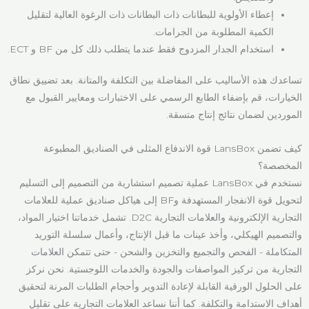
إعطاء الأولوية للبطانات ذات البطانات ذات الرغوة العالية لتقليل
الكمية المطلوبة من الجرامات.
استخدام الجدار المزدوج فقط عندما يتطلب ذلك كل من BF و ECT.
تساعدك هذه الأساليب على المفاضلة بين التكلفة والمتانة. بعد تضييق نطاق
الخيارات، قم بإضفاء الطابع الرسمي على الاختبارات ومعايير القبول مع
الموردين لضمان نتائج إنتاج متسقة.
كيف تضمن LansBox قوة الاندفاع المثلى في الصناديق المطبوعة
المخصصة؟
نستخدم في LansBox عملية تصميم استشارية من التصميم إلى التسليم
لتحويل قوة الانفجار المستهدفة وBF إلى هياكل صناديق عملية للعلامات
التجارية الإلكترونية والعلامات التجارية D2C. تشمل خدماتنا اختيار المواد،
والتصميم الهيكلي، وأخذ عينات ما قبل الإنتاج، وأعمال سلسلة التوريد
المتكاملة - الفحص والتجميع والتخزين والشحن - حتى تتمكن العلامات
التجارية من تركيز المواصفات والجودة والخدمات اللوجستية. نحن نركز
على الحلول الورقية القابلة لإعادة التدوير وأحجام الطلبات المرنة لتحقيق
أهداف الاستدامة والتكلفة. كما أننا نساعد العلامات التجارية على تقليل