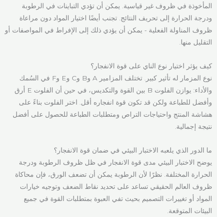
المأخوذة في ظروف غير قياسية. يمكن أن تؤدي التباينات في الرطوبة
ودرجة الحرارة إلى تحريف النتائج. تجنب أيضًا اختيار المواد دون مراعاة
ظروف المناولة الفعلية - يمكن أن يؤدي ذلك إلى الإفراط في المواصفات أو
التقليل منها.
كيف يؤثر اختيار نوع الناي على قوة الانفجار؟
نوع المزمار له تأثير كبير. تختلف المزامير A وB وC وE وF في السُمك
والأداء: يوازن الفلوت B بين القوة والتكديس، في حين أن الفلوت E أرق
وأفضل للطباعة ولكن قد تكون قوة انفجاره أقل. اختر الفلوت بناءً على
هشاشة المنتج واحتياجات التراص ومتطلبات الطباعة للحصول على أفضل
نتيجة إجمالية.
ما الدور الذي يلعبه الاختبار البيئي في ضمان قوة الانفجار؟
يوضح الاختبار البيئي مدى قوة الانفجار في ظل ظروف الرطوبة ودرجة
الحرارة المختلفة. نظرًا لأن الرطوبة يمكن أن تضعف الورق، فإن محاكاة
ظروف العالم الحقيقي تساعد على تحديد نقاط الضعف وتوجيه خيارات
المواد أو تغييرات التصميم بحيث تفي العبوة بمتطلبات القوة في جميع
البيئات المتوقعة.