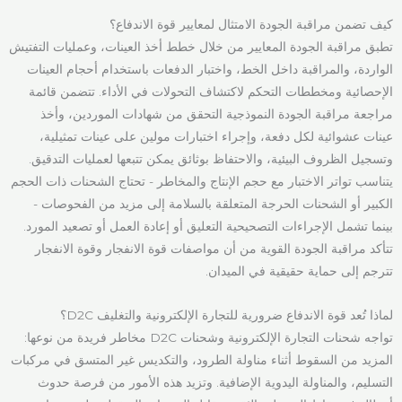
كيف تضمن مراقبة الجودة الامتثال لمعايير قوة الاندفاع؟
تطبق مراقبة الجودة المعايير من خلال خطط أخذ العينات، وعمليات التفتيش
الواردة، والمراقبة داخل الخط، واختبار الدفعات باستخدام أحجام العينات
الإحصائية ومخططات التحكم لاكتشاف التحولات في الأداء. تتضمن قائمة
مراجعة مراقبة الجودة النموذجية التحقق من شهادات الموردين، وأخذ
عينات عشوائية لكل دفعة، وإجراء اختبارات مولين على عينات تمثيلية،
وتسجيل الظروف البيئية، والاحتفاظ بوثائق يمكن تتبعها لعمليات التدقيق.
يتناسب تواتر الاختبار مع حجم الإنتاج والمخاطر - تحتاج الشحنات ذات الحجم
الكبير أو الشحنات الحرجة المتعلقة بالسلامة إلى مزيد من الفحوصات -
بينما تشمل الإجراءات التصحيحية التعليق أو إعادة العمل أو تصعيد المورد.
تتأكد مراقبة الجودة القوية من أن مواصفات قوة الانفجار وقوة الانفجار
تترجم إلى حماية حقيقية في الميدان.
لماذا تُعد قوة الاندفاع ضرورية للتجارة الإلكترونية والتغليف D2C؟
تواجه شحنات التجارة الإلكترونية وشحنات D2C مخاطر فريدة من نوعها:
المزيد من السقوط أثناء مناولة الطرود، والتكديس غير المتسق في مركبات
التسليم، والمناولة اليدوية الإضافية. وتزيد هذه الأمور من فرصة حدوث