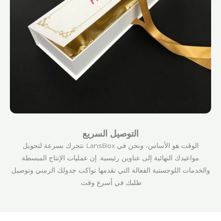
التوصيل السريع
الوقت هو الأساس، ونحن في LansBox نتحرك بسرعة لتحويل
مواعيدك النهائية إلى عناوين رئيسية. إن عمليات الإنتاج المبسطة
والخدمات اللوجستية الفعالة التي نقدمها تواكب جدولك الزمني وتوصيل
طلبك في أسرع وقت.