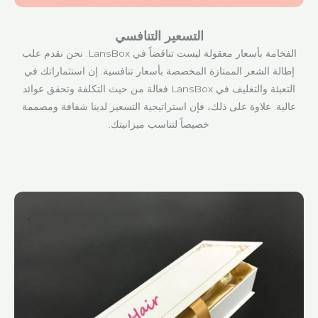
التسعير التنافسي
الفخامة بأسعار معقولة ليست تناقضاً في LansBox. نحن نقدم علب
إطالة الشعر الممتازة المخصصة بأسعار تنافسية. إن استثماراتك في
التعبئة والتغليف في LansBox فعالة من حيث التكلفة وتحقق عوائد
عالية. علاوة على ذلك، فإن استراتيجية التسعير لدينا شفافة ومصممة
خصيصاً لتناسب ميزانيتك.