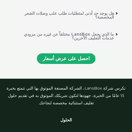
هل يوجد حد أدنى لمتطلبات طلب علب وصلات الشعر
المخصصة؟
ما الذي يجعل LansBox مختلفاً عن غيره من مزودي
خدمات التغليف الآخرين؟
احصل على عرض أسعار
تكرس شركة LansBox، الشركة المصنعة الموثوق بها التي تتمتع بخبرة
15 عامًا من الخبرة، جهودها لتكون شريكك الموثوق به في تقديم حلول
تغليف استثنائية مخصصة لنجاحك.
الحلول