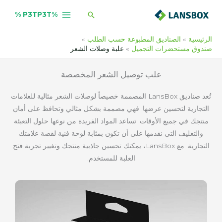
خطي
البحث
%P3TP3T %
لى
لمحتوى
الرئيسية
الصناديق المطبوعة حسب الطلب
صندوق مستحضرات التجميل
علبة وصلات الشعر
علب توصيل الشعر المخصصة
تُعد صناديق LansBox المصممة خصيصاً لوصلات الشعر مثالية للعلامات
التجارية لتحسين عرضها. فهي مصممة بشكل مثالي وتحافظ على أمان
منتجك في جميع الأوقات. تساعد المواد الفريدة من نوعها حلول التعبئة
والتغليف التي نقدمها على أن تكون بمثابة لوحة فنية لقصة علامتك
التجارية. مع LansBox، يمكنك تحسين جاذبية منتجك وتغيير تجربة فتح
العلبة للمستخدم.