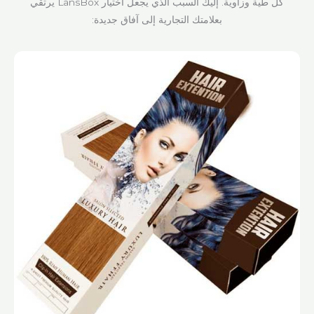
كل طية وزاوية. إليك السبب الذي يجعل اختيار LansBox يرتقي
بعلامتك التجارية إلى آفاق جديدة: