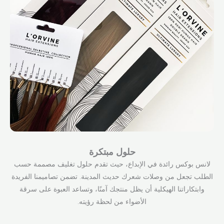
حلول مبتكرة
لانس بوكس رائدة في الإبداع، حيث تقدم حلول تغليف مصممة حسب
الطلب تجعل من وصلات شعرك حديث المدينة. تضمن تصاميمنا الفريدة
وابتكاراتنا الهيكلية أن يظل منتجك آمنًا، وتساعد العبوة على سرقة
الأضواء من لحظة رؤيته.