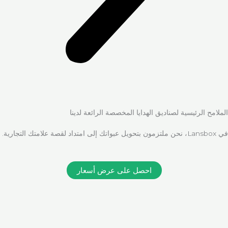
الملامح الرئيسية لصناديق الهدايا المخصصة الرائعة لدينا
في Lansbox، نحن ملتزمون بتحويل عبواتك إلى امتداد لقصة علامتك التجارية.
احصل على عرض أسعار