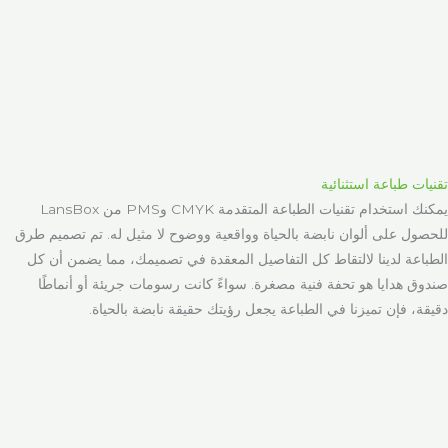
تقنيات طباعة استثنائية
يمكنك استخدام تقنيات الطباعة المتقدمة CMYK وPMS من LansBox
للحصول على ألوان نابضة بالحياة وواقعية ووضوح لا مثيل له. تم تصميم طرق
الطباعة لدينا لالتقاط كل التفاصيل المعقدة في تصميمك، مما يضمن أن كل
صندوق هدايا هو تحفة فنية مصغرة. سواءً كانت رسومات جريئة أو أنماطًا
دقيقة، فإن تميزنا في الطباعة يجعل رؤيتك حقيقة نابضة بالحياة.