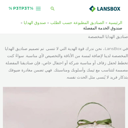
خطي
×
البحث
%P3TP3T %
لى
لمحتوى
الرئيسية
الصناديق المطبوعة حسب الطلب
صندوق الهدايا
صندوق الخدمة المفضلة
صناديق الهدايا المخصصة
في LansBox، نحن ندرك قوة الهدية التي لا تنسى. تم تصميم صناديق الهدايا
المخصصة لدينا لإضافة لمسة من الأناقة والتخصيص لأي مناسبة. سواءً كنت
تخطط لحفل زفاف أو مناسبة شركة أو احتفال خاص، فإن صناديقنا المفضلة
مصممة لتتناسب مع ثيمك وأسلوبك ومناسبتك. فهي تضمن مغادرة ضيوفك
بتذكار فريد لا يُنسى مثل الحدث نفسه.