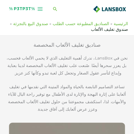
خطي
البحث
%P3TP3T %
لى
لمحتوى
الرئيسية
الصناديق المطبوعة حسب الطلب
صندوق البيع بالتجزئة
صندوق تغليف الألعاب
صناديق تغليف الألعاب المخصصة
نحن في LansBox، ندرك أهمية التغليف الذي لا يحمي الألعاب فحسب،
بل يعزز سحرها أيضًا. صُنعت علب تغليف الألعاب المخصصة لدينا بعناية
وإبداع لتأسر عقول الصغار وتجعل كل لعبة تبدو وكأنها كنز عزيز.
تساعد التصاميم النابضة بالحياة والمواد المتينة التي نقدمها في تغليف
ألعابنا على إثارة البهجة والإثارة لدى الأطفال مع توفير راحة البال للآباء
والأمهات. لذا، استكشف مجموعتنا من حلول تغليف الألعاب المخصصة
وعزز عرض ألعابك إلى آفاق جديدة.