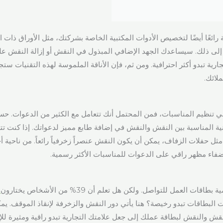
 رائعًا أيضًا لتخصيص الأدوات المكتبية الخاصة بشركتك، مثل الأوراق ذات
إلى ذلك. سيساعدك الجهد الإضافي المبذول في النقش أو إزالة النقش على
رية تبدو أكثر احترافية. ومن ثم، فإن الأناقة الملموسة لهذه التقنيات ستج
ملائك.
ي تنظيم المناسبات، فمن المحتمل أنك تتعامل مع الكثير من الدعوات. حسن
نية المناسبة بين النقش والنقش في إضافة طابع مميز لدعواتك. إذا كنت تت
ثل حفلات الزفاف، يمكن أن يكون النقش عنصراً زخرفياً رائعاً. من ناحية 
فاء مظهر راقي على الدعوات للمناسبات الأكثر رسمية.
قات العمل للتواصل. ولكن هل تعلم أن 39% من الأشخاص يختارون
ع
ت البطاقات تبدو رخيصة؟ هنا يأتي دور النقش والزخرفة لإنقاذ الموقف. يم
النقش والنقش لبطاقة عملك إلى جعل علامتك التجارية تبدو راقية ومثيرة للإ