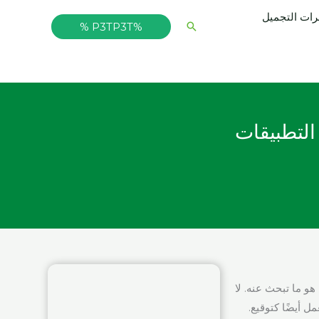
ت التجميل
البحث
%P3TP3T %
التطبيقات
هو ما تبحث عنه. لا
 أيضًا كتوقيع.