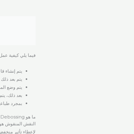
فيما يلي كيفية عمل
يتم إنشاء قا
يتم بعد ذلك
يتم وضع الما
بعد ذلك، يتم
بمجرد طباعة 
ما هو Debossing؟
النقش المنقوش هو 
لإعطاء تأثير منخفض