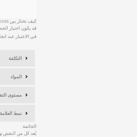
كيف تختار بين Deboss مقابل Emboss؟
قد يكون اختيار الح
في الاعتبار عند اتخاذ
التكلفة
المواد
مستوى التف
نمط العلامة 
الخاتمة
يُعد كل من النقش وا