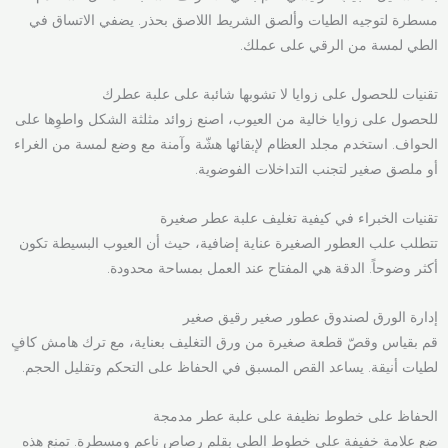
مسطرة لتوجيه الطيات وألصق الشريط اللاصق بحذر. يضفي الاتساق في
الطي لمسة من الرقي على عملك.
تقنيات للحصول على زوايا لا تشوبها شائبة على علبة عطرك
للحصول على زوايا خالية من العيوب، اصنع زوائد مثلثة الشكل واطوِها على
الحواف. استخدم مجلد العظام لإبقائها هشّة وآمنة مع وضع لمسة من الغراء
أو ملصق صغير لتجنب التداخلات الفوضوية.
تقنيات الخبراء في كيفية تغليف علبة عطر صغيرة
تتطلب علب العطور الصغيرة عناية إضافية، حيث أن العيوب البسيطة تكون
أكثر وضوحاً. الدقة هي المفتاح عند العمل بمساحة محدودة.
إدارة الورق لصندوق عطور صغير رقيق صغير
قم بقياس وقصّ قطعة صغيرة من ورق التغليف بعناية، مع ترك هامش كافٍ
لطيات أنيقة. يساعد القص المسبق في الحفاظ على التحكم وتقليل الحجم.
الحفاظ على خطوط نظيفة على علبة عطر مدمجة
ضع علامة خفيفة على خطوط الطي بقلم رصاص ناعم ومسطرة. تمنع هذه