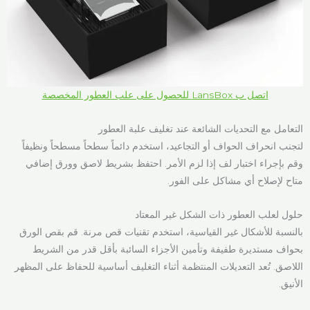
اتصل ب LansBox للحصول على علب العطور المخصصة
التعامل مع التحديات الشائعة عند تغليف علبة العطور
لتجنب انحراف الحواف أو التجاعيد، استخدم دائماً سطحاً مسطحاً ونظيفاً
وقم بإجراء اختبار لف إذا لزم الأمر. احتفظ بشريط لاصق وورق إضافي
متاح لإصلاح أي مشاكل على الفور.
حلول لعلب العطور ذات الشكل غير المعتاد
بالنسبة للأشكال غير القياسية، استخدم تقنيات قص مرنة. قم بقص الورق
بحواف مستديرة طفيفة وتأمين الأجزاء السائبة بأقل قدر من الشريط
اللاصق. تُعد التعديلات المنتظمة أثناء التغليف أساسية للحفاظ على المظهر
الأنيق.