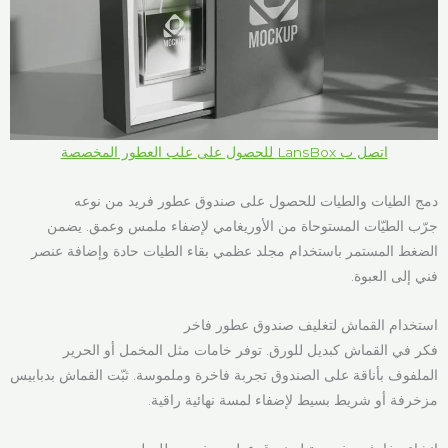
اتصل ب LansBox للحصول على علب العطور المخصصة
دمج الطيات والطيات للحصول على صندوق عطور فريد من نوعه
جرّب الطيّات المستوحاة من الأوريغامي لإضفاء ملمس وعمق. يضمن
الضغط المستمر باستخدام مجلد عظمي بقاء الطيات حادة وإضافة عنصر
فني إلى العبوة.
استخدام القماش لتغليف صندوق عطور فاخر
فكر في القماش كبديل للورق. توفر خامات مثل المخمل أو الحرير
الملفوف بأناقة على الصندوق تجربة فاخرة وملموسة. ثبّت القماش بدبابيس
مزخرفة أو شريط بسيط لإضفاء لمسة نهائية راقية.