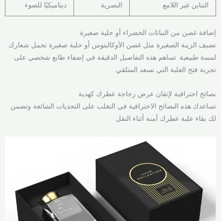
التباين غير اللامع
البصرية
ديناميكيًا للضوء
إضافة غصن من النباتات الخضراء أو حلية صغيرة
تضيف الزينة الصغيرة مثل غصن الأوكالبتوس أو حلية صغيرة تحمل شعارك
لمسة طبيعية. تساهم هذه التفاصيل الدقيقة في إضفاء طابع شخصي على
تجربة فتح العلبة التي تسعد المتلقي.
نصائح احترافية لإتقان عرض زجاجة عطرك كهدية
تساعدك هذه النصائح الاحترافية في التغلب على التحديات الشائعة وتضمن
لك بقاء علبة عطرك آمنة أثناء النقل.