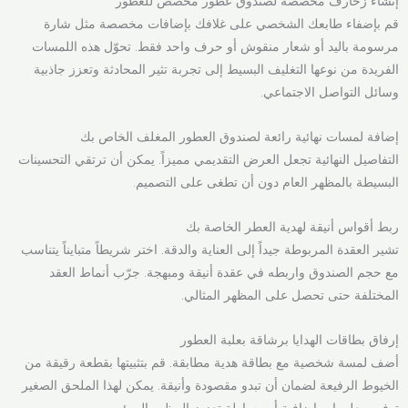
إنشاء زخارف مخصصة لصندوق عطور مخصص للعطور
قم بإضفاء طابعك الشخصي على غلافك بإضافات مخصصة مثل شارة
مرسومة باليد أو شعار منقوش أو حرف واحد فقط. تحوّل هذه اللمسات
الفريدة من نوعها التغليف البسيط إلى تجربة تثير المحادثة وتعزز جاذبية
وسائل التواصل الاجتماعي.
إضافة لمسات نهائية رائعة لصندوق العطور المغلف الخاص بك
التفاصيل النهائية تجعل العرض التقديمي مميزاً. يمكن أن ترتقي التحسينات
البسيطة بالمظهر العام دون أن تطغى على التصميم.
ربط أقواس أنيقة لهدية العطر الخاصة بك
تشير العقدة المربوطة جيداً إلى العناية والدقة. اختر شريطاً متبايناً يتناسب
مع حجم الصندوق واربطه في عقدة أنيقة ومبهجة. جرّب أنماط العقد
المختلفة حتى تحصل على المظهر المثالي.
إرفاق بطاقات الهدايا برشاقة بعلبة العطور
أضف لمسة شخصية مع بطاقة هدية مطابقة. قم بتثبيتها بقطعة رقيقة من
الخيوط الرفيعة لضمان أن تبدو مقصودة وأنيقة. يمكن لهذا الملحق الصغير
توفير معلومات إضافية أو ببساطة تعزيز المظهر المرئي.