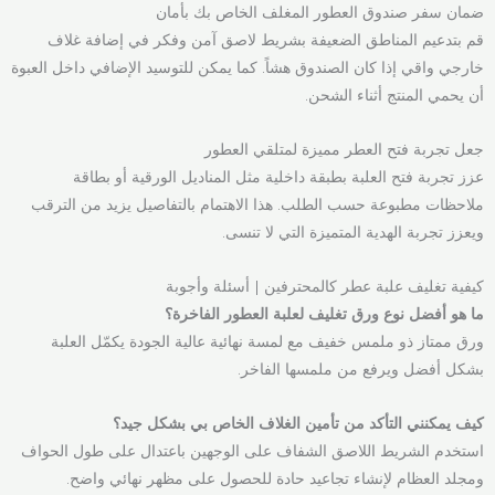
ضمان سفر صندوق العطور المغلف الخاص بك بأمان
قم بتدعيم المناطق الضعيفة بشريط لاصق آمن وفكر في إضافة غلاف
خارجي واقي إذا كان الصندوق هشاً. كما يمكن للتوسيد الإضافي داخل العبوة
أن يحمي المنتج أثناء الشحن.
جعل تجربة فتح العطر مميزة لمتلقي العطور
عزز تجربة فتح العلبة بطبقة داخلية مثل المناديل الورقية أو بطاقة
ملاحظات مطبوعة حسب الطلب. هذا الاهتمام بالتفاصيل يزيد من الترقب
ويعزز تجربة الهدية المتميزة التي لا تنسى.
كيفية تغليف علبة عطر كالمحترفين | أسئلة وأجوبة
ما هو أفضل نوع ورق تغليف لعلبة العطور الفاخرة؟
ورق ممتاز ذو ملمس خفيف مع لمسة نهائية عالية الجودة يكمّل العلبة
بشكل أفضل ويرفع من ملمسها الفاخر.
كيف يمكنني التأكد من تأمين الغلاف الخاص بي بشكل جيد؟
استخدم الشريط اللاصق الشفاف على الوجهين باعتدال على طول الحواف
ومجلد العظام لإنشاء تجاعيد حادة للحصول على مظهر نهائي واضح.