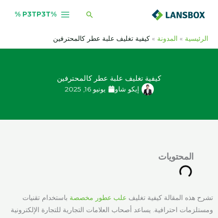
خطي
البحث
%P3TP3T %
لى
لمحتوى
الرئيسية
المدونة
كيفية تغليف علبة عطر كالمحترفين
كيفية تغليف علبة عطر كالمحترفين
إيكو شاو
يونيو 16, 2025
المحتويات
تشرح هذه المقالة كيفية تغليف
علب عطور مخصصة
باستخدام تقنيات
ومستلزمات احترافية. يساعد أصحاب العلامات التجارية للتجارة الإلكترونية