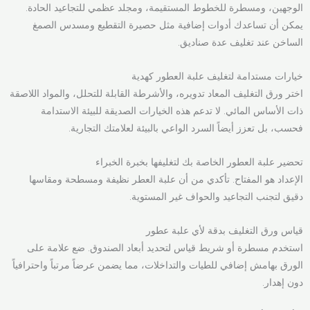
الوجهين، ومسطرة للخطوط المستقيمة، ومجلد عظمي للتجاعيد الحادة.
يمكن أن تساعدك أدوات إضافية مثل حصيرة التقطيع ومسدس الصمغ
الساخن عند تغليف عدة صناديق.
خيارات مستدامة لتغليف علبة العطور كهدية
اختر ورق التغليف المعاد تدويره، والأشرطة القابلة للتحلل، والمواد اللاصقة
ذات الأساس المائي. لا تدعم هذه الخيارات الصديقة للبيئة الاستدامة
فحسب، بل تعزز أيضاً السرد الواعي بالبيئة لعلامتك التجارية.
تحضير علبة العطور الخاصة بك لتغليفها بخبرة الخبراء
الإعداد هو المفتاح. تأكدي من أن علبة العطر نظيفة ومسطحة ومقاسها
دقيق لتجنب التجاعيد والحواف غير المستوية.
قياس ورق التغليف بدقة لأي علبة عطور
استخدم مسطرة أو شريط قياس لتحديد أبعاد الصندوق. ضع علامة على
الورق بهامش إضافي للطيات والتداخلات، مما يضمن عرضاً مرتباً واحترافياً
دون إهدار.