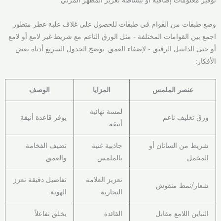
وضع طبقات من القوام في طبقات للحصول على غلاف علبة عطر متطور
اجمع بين القوامات المختلفة - مثل الورق الناعم مع شريط غير لامع أو لامع
أو حتى الدانتيل الرقيق - لإضفاء العمق. يوضح الجدول السريع أدناه بعض
الأفكار:
عنصر الملمس
المزايا
الوصف
لمسة نهائية
ورق تغليف ناعم
يوفر قاعدة أنيقة
أنيقة
شريط من الساتان أو
جاذبية غنية
تضيف الفخامة
المخمل
بالملمس
والعمق
تعزيز العلامة
تفاصيل دقيقة تعزز
شعار/نمط منقوش
التجارية
الهوية
التباين اللامع مقابل
الفائدة
يخلق تفاعلاً