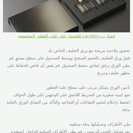
اتصل ب LansBox للحصول على علب العطور المخصصة
تحقيق ملاءمة مريحة مع ورق التغليف الخاص بك
قصّ ورق التغليف بالحجم الصحيح ووسط الصندوق على سطح مستوٍ. قم
بطي الورق برفق ليعانق محيط الصندوق. قم بقص أي فائض للحفاظ على
مظهر نظيف ومريح.
تأمين الورق بشكل مرتب على سطح علبة العطور
ضع كمية صغيرة من الشريط اللاصق على الوجهين على طول الحواف.
اضغط بإحكام لتنعيم الفقاعات أو التجاعيد والتأكد من التصاق الورق بالعلبة
بدقة.
طي الأطراف وتسليكها بدقة متناهية
بعد تشكيل الجيب الرئيسي، قم بطي الأطراف السائبة للداخل. استخدم