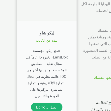
الهدايا الملهمة لكل
كن لخدمات
إيكو شاو
الية، ومتانة يمكن
نبذة عن الكاتب
لب التي تصنعها
 القيمة المتصورة.
تتمتع إيكو، مؤسسة
ولة مع الطلب
LansBox، بخبرة 15 عاماً في
مجال تغليف الصناديق
المخصصة، وتثق بها أكثر من
100 علامة تجارية في مجال
التجارة الإلكترونية والتجارة
المباشرة، لتركيزها على
الجودة والتفاصيل.
 العلامة
اتصل بـ Echo
مرنة والهدايا