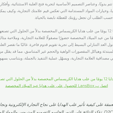
تتم يدويًا، وعناصر التصميم الأساسية لتجربة فتح العلبة الاستثنائية، وأفكار 
ا، وخيارات المواد المستدامة التي تعكس قيم علامتك التجارية، وكيف يم
نفسك
 علب هدايا 12 يومًا من عيد الميلاد المخصصة حضورًا مصقولًا للعلامة التجارية، وملاءمة مث
حول العد التنازلي البسيط إلى تجربة تقويم قدوم فاخرة. غالبًا ما تقصر الع
بتدئة وهياكل المقصورات الواهية والحجم غير المتناسق، مما قد يقلل من
ي مصداقية العلامة التجارية، ويسهّل عملية التنفيذ بالجملة، ويتناسب بسه
اتصل ب LansBox للحصول على علب هدايا عيد الميلاد المخصصة
مقة على كيفية تأثير علب الهدايا على نجاح التجارة الإلكترونية ونجاح
التجارية D2C. تؤكد النتائج على الدور الحاسم للتصميم المدروس والمواد ال