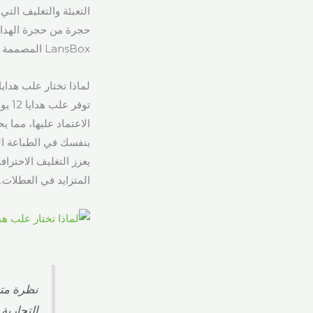
التعبئة والتغليف التي 
حجرة من حجرة الهداي
LansBox المصممة حسب الطلب أن تجعل رؤيتك للعطلة نابضة بالحياة.
لماذا تختار علب هدايا 12 يومًا من علب هدايا الكريسماس المخصصة بدلاً من الحلول التي تصنعها ب
توفر
الاعتماد عليها، مما ي
بنفسك في الطباعة الم
يعزز التغليف الاحتراف
المتزايد في العطلات.
نظرة متع