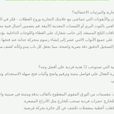
ارية والمرئيات الاحتفالية؟
وان والأيقونات التي تتماشى مع علامتك التجارية وروح العطلات - فكر في ا
الغني بالتوت البري أو اللمسات المعدنية الأنيقة. قم بتضمين أعمال فنية 
اقات الثلج المنمقة، إلى جانب شعارك على الغطاء واللوحات الداخلية. يؤ
لى جميع الأبواب الاثني عشر إلى إنشاء رسوم متحركة جذابة عند فتحها با
 والتسجيل الدقيق دقة بصرية واضحة، مما يجعل كل باب يبدو وكأنه كشف 
12 هدية فردية على أفضل وجه؟
ة الفعال على فواصل متينة وترقيم واضح وآليات فتح سهلة الاستخدام. و
ي:
: مقسمات من الورق المقوى المقطوع بالقالب بدقة ومثبتة في صينية واح
للخارج: حجرات فردية تسحب للخارج مثل الأدراج المصغرة.
للقلب: أغطية بمفصلات تكشف عن كل جائزة بحركة مُرضية.