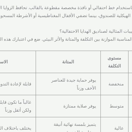
استخدام خط احتفالي أو نافذة مخصصة مقطوعة بالقالب. تحافظ الزوايا ال
 الهيكلية للصندوق، بينما تضفي الأقفال المغناطيسية أو الأشرطة المسحو
ات المثالية لصناديق الهدايا الاحتفالية؟
لمناسبة الموازنة بين التكلفة والمتانة والأثر البيئي. ضع في اعتبارك هذه ال
مستوى
المتانة
الاست
التكلفة
يوفر حماية جيدة للعناصر
منخفضة
قابلة لإعادة التدو
الأخف وزناً
غالباً ما تكون قابل
متوسط
يوفر صلابة ممتازة
ولكن أثقل وزناً
يتميز بلمسة نهائية أنيقة
عالية
يختلف باختلاف ال