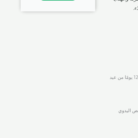
ء.
يدعم هذا البحث بقوة استكشافنا للمزايا التي توفرها صناديق الهدايا المخصصة لعيد الميلاد في 12 يومًا من عيد
والقص اليدوي