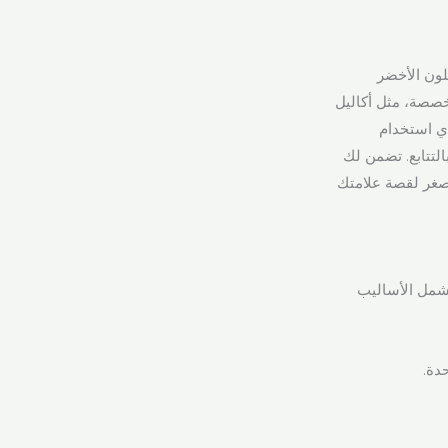
للون الأخضر
مخصصة، مثل أكاليل
دي استخدام
لتتابع. تضمن لك
مصغر لقصة علامتك
تشمل الأساليب
دة.