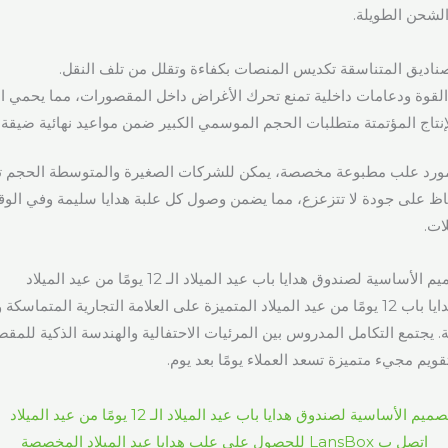
 الشحن الطويلة.
صناديق المتناسقة تكديس المنصات بكفاءة وتقلل من تلف النقل.
القوة ودعامات داخلية تمنع تحرك الأغراض داخل المقصورات، مما يحمي الهد
إنتاج المؤتمتة متطلبات الحجم الموسمي الكبير ضمن مواعيد نهائية ضيقة.
 مورد علب مطبوعة مخصصة، يمكن للشركات الصغيرة والمتوسطة الحجم تج
فاظ على جودة لا تتزعزع، مما يضمن وصول كل علبة هدايا سليمة وفي الو
ات.
سية لصندوق هدايا باب عيد الميلاد الـ 12 يومًا من عيد الميلاد
يتوقف تصميم علبة هدايا باب 12 يومًا من عيد الميلاد المتميزة على العلامة التجارية الم
مة. يجتمع التكامل المدروس بين المرئيات الاحتفالية والهندسة الذكية للم
قويم مجيء متميزة تسعد العملاء يومًا بعد يوم.
اتصل ب LansBox للحصول على علب هدايا عيد الميلاد المخصصة