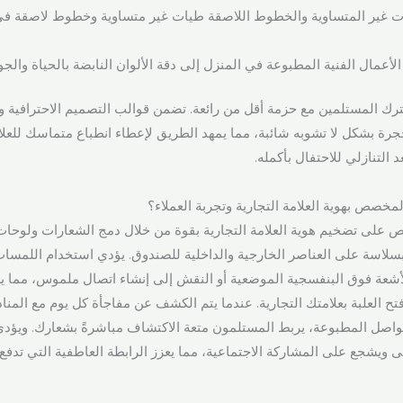
ات غير المتساوية والخطوط اللاصقة طيات غير متساوية وخطوط لاصقة ف
ر الأعمال الفنية المطبوعة في المنزل إلى دقة الألوان النابضة بالحياة والجود
ترك المستلمين مع حزمة أقل من رائعة. تضمن قوالب التصميم الاحترافية و
رة بشكل لا تشوبه شائبة، مما يمهد الطريق لإعطاء انطباع متماسك للعلا
 التنازلي للاحتفال بأكمله.
مخصص بهوية العلامة التجارية وتجربة العملاء؟
 على تضخيم هوية العلامة التجارية بقوة من خلال دمج الشعارات ولوحات 
بسلاسة على العناصر الخارجية والداخلية للصندوق. يؤدي استخدام اللمسات 
الأشعة فوق البنفسجية الموضعية أو النقش إلى إنشاء اتصال ملموس، مما ي
 العلبة بعلامتك التجارية. عندما يتم الكشف عن مفاجأة كل يوم مع المناد
الفواصل المطبوعة، يربط المستلمون متعة الاكتشاف مباشرةً بشعارك. ويؤدي
سى ويشجع على المشاركة الاجتماعية، مما يعزز الرابطة العاطفية التي تدفع 