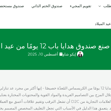
لطلب
تقويم المجيء
صندوق الختم الذاتي
صندوق مستحضرا
صندوق هدايا باب 12 يومًا من عيد الميلاد
إيكو شاو
أغسطس 10، 2025
تخيل متعة فتح علبة هدايا 12 يومًا من الكريسماس المُعدّة خصيصًا - إنها أكثر من مجرد عد ت
خلال المزج بين التصاميم الفريدة والمواد القوية والمحتويات المختارة بعناي
التجارية الإلكترونية والعلامات التجارية من D2C أن تشعل الترقب وتقيم علاقات أ
اد. يتعمق هذا الدليل في الأسباب التي تجعل التغليف المخصص المصمم بخ