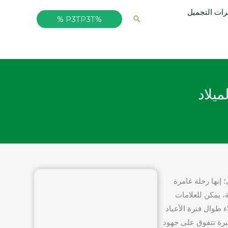
ت التجميل
البحث
%P3TP3T %
نازلي؛ إنها رحلة غامرة
ة، يمكن للعلامات
عمق مع العملاء طوال فترة الأعياد
برة تتفوق على جهود