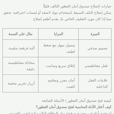
خيارات لإصلاح صندوق أمان العطور التالف قليلاً
يمكن إصلاح التلف البسيط باستخدام مواد لاصقة أو لمسات احترافية. تحقق
مما إذا كان مورد التغليف الخاص بك يقدم أطقم إصلاح.
الميزة
المزايا
مثال على السمة
وصول سهل مع ضغط
تصميم صدفي
آلية فرقعة سلسة
لطيف
محاذاة مغناطيسية
قفل مغناطيسي
إغلاق سريع وصامت
دقيقة
علامات القفل
أمان معزز ومقاوم
أزرار تحرير مخفية
الداخلية
للعبث
كيفية فتح صندوق أمان العطور | الأسئلة الشائعة
كيف أختار الأداة المناسبة لفتح صندوق أمان العطور؟
استخدم أداة غير معدنية ورقيقة مثل البطاقة البلاستيكية لتجنب الخدوش