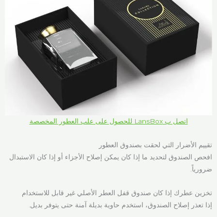
اتصل ب LansBox للحصول على علب العطور المخصصة
تقييم الأضرار التي لحقت بصندوق العطور
افحص الصندوق لتحديد ما إذا كان يمكن إصلاح الأجزاء أو إذا كان الاستبدال
ضرورياً.
تخزين عطرك إذا كان صندوق قفل العطر الأصلي غير قابل للاستخدام
إذا تعذر إصلاح الصندوق، استخدم حاوية بديلة آمنة حتى يتوفر بديل.