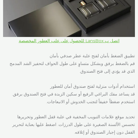
اتصل ب LansBox للحصول على علب العطور المخصصة
تطبيق الضغط بأمان لفتح علبة عطر صدفي بأمان
قم بالضغط برفق وبشكل متساوٍ على طول الحواف لتحفيز الشد المدمج
الذي قد يؤدي إلى فتح الصندوق.
استخدام أدوات منزلية لفتح صندوق أمان للعطور
قد يساعد مفك البراغي الرفيع أو سكين الزبدة في فتح الصندوق برفق.
استخدم ضغطاً خفيفاً لتجنب الخدوش أو الانبعاجات.
تحديد موقع علامات التبويب المخفية في علبة قفل العطور وتحريرها
تحسس الألسنة الصغيرة على طول الدرزات. اضغط عليها بعناية لتحرير
القفل دون إجبار الصندوق أو إتلافه.