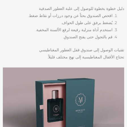
دليل خطوة بخطوة للوصول إلى علبة العطور الصدفية
افحص الصندوق بحثاً عن وجود درزات أو نقاط ضغط.
يُضغط برفق على طول الحواف.
استخدم أداة منزلية رفيعة لرفع الألسنة المخفية.
قم بالتجول حتى يفتح الصندوق.
تقنيات الوصول إلى صندوق قفل العطور المغناطيسي
تحتاج الأقفال المغناطيسية إلى نهج مختلف قليلاً.