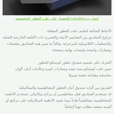
اتصل ب LansBox للحصول على علب العطور المخصصة
الأنماط الشائعة لتغليف علب العطور المقفلة
تتراوح الصناديق بين التصاميم الأنيقة والعصرية ذات الأغلفة الخارجية الصلبة
والتشطيبات الكلاسيكية المزخرفة. وغالباً ما تتميز هذه الصناديق بملصقات
وشعارات واضحة ولمسات نهائية مصفحة.
التعرف على تصميم صندوق عطور كوستكو للعطور
تتميز علب كوستكو ببنية متينة وشعارات كبيرة وعلامات أمان. ألوان
متناسقة وطباعة دقيقة تميزها.
التفريق بين آليات صندوق أمان العطور المغناطيسية والميكانيكية
قد تستخدم الصناديق قفل مغناطيسي أو مزلاج ميكانيكي. تستخدم الأنظمة
المغناطيسية مغناطيساً هادئاً بينما تعتمد الأنظمة الميكانيكية على مزاليج أو
ألسنة مخفية تتطلب جهداً إضافياً.