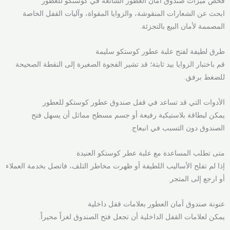
فحص ميزات صندوق أمان العطور الشائعة في كوستكو للعطور
ابحث عن الشعارات المنقوشة، والزوايا المقواة، وآليات القفل الخاصة
المصممة لأمان البيع بالتجزئة.
طرق لطيفة لفتح علبة عطور كوستكو سليمة
قم باختبار الزوايا بيد ثابتة؛ قد تشير الفجوة الصغيرة إلى النقطة الصحيحة
للضغط برفق.
الأدوات التي قد تساعد في قفل صندوق عطور كوستكو للعطور
يمكن لبطاقة بلاستيكية رفيعة أو جسم مسطح مماثل أن يسهل فتح
الصندوق دون التسبب في انبعاج.
متى تطلب المساعدة مع علبة عطر كوستكو العنيدة
إذا لم تفلح الأساليب اللطيفة أو ظهرت مخاطر التلف، فاتصل بخدمة العملاء
أو ارجع إلى المتجر.
عنونة صندوق أمان العطور بعلامات قفل داخلية
يمكن لعلامات القفل الداخلية أن تجعل فتح الصندوق لغزاً محيراً.