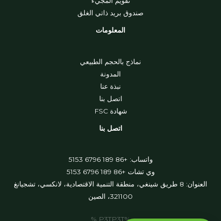
تقويم المجيء
صندوق بريد ذاتي الغلق
المعلومات
نماذج بالحجم الطبيعي
المدونة
نبذة عنا
اتصل بنا
شهادة FSC
اتصل بنا
واتساب: +86 189 6796 5153
وي تشات +86 189 6796 5153
العنوان: 8 طريق شينغي، منطقة التنمية الاقتصادية، لانكسي، تشجيانغ
321100، الصين
%P3TP3T %