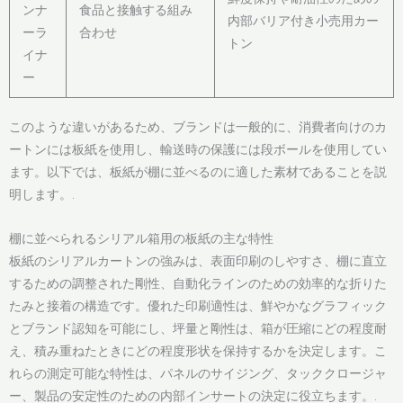
ンナ
食品と接触する組み
内部バリア付き小売用カー
ーラ
合わせ
トン
イナ
ー
このような違いがあるため、ブランドは一般的に、消費者向けのカ
ートンには板紙を使用し、輸送時の保護には段ボールを使用してい
ます。以下では、板紙が棚に並べるのに適した素材であることを説
明します。.
棚に並べられるシリアル箱用の板紙の主な特性
板紙のシリアルカートンの強みは、表面印刷のしやすさ、棚に直立
するための調整された剛性、自動化ラインのための効率的な折りた
たみと接着の構造です。優れた印刷適性は、鮮やかなグラフィック
とブランド認知を可能にし、坪量と剛性は、箱が圧縮にどの程度耐
え、積み重ねたときにどの程度形状を保持するかを決定します。こ
れらの測定可能な特性は、パネルのサイジング、タッククロージャ
ー、製品の安定性のための内部インサートの決定に役立ちます。.