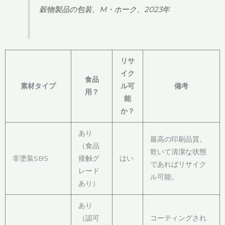
穀物製品の包装、M・ホーク、2023年
リサ
イク
食品
素材タイプ
ル可
備考
用？
能
か？
あり
最高の印刷品質。
（食品
乾いて清潔な状態
非塗装SBS
接触グ
はい
であればリサイク
レード
ル可能。
あり）
あり
（認可
コーティングされ