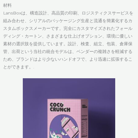
材料
LansBoxは、構造設計、高品質の印刷、ロジスティクスサービスを
組み合わせ、シリアルのパッケージング生産と流通を簡素化するカ
スタムボックスメーカーです。完全にカスタマイズされたフォール
ディング・カートン、さまざまな仕上げオプション、環境に優しい
素材の選択肢を提供しています。設計、検査、組立、包装、倉庫保
管、出荷という当社の統合モデルは、ベンダーの複雑さを軽減する
ため、ブランドはより少ないハンドオフで、より迅速に拡張するこ
とができます。.