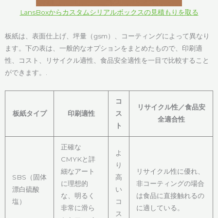
LansBoxからカスタムシリアルボックスの見積もりを取る
板紙は、表面仕上げ、坪量（gsm）、コーティングによって異なり
ます。下の表は、一般的なオプションをまとめたもので、印刷適
性、コスト、リサイクル適性、食品安全適性を一目で比較すること
ができます。.
コ
リサイクル性／食品安
板紙タイプ
印刷適性
ス
全適合性
ト
正確な
よ
CMYKと詳
り
細なアート
リサイクル性に優れ、
SBS（固体
高
に理想的
非コーティングの場合
漂白硫酸
い
な、明るく
は食品に直接触れるの
塩）
コ
非常に滑ら
に適している。
ス