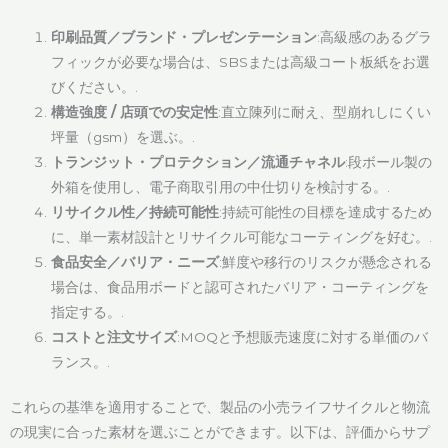
印刷品質／ブランド・プレゼンテーション
:高級感のあるグラ
フィックが必要な場合は、SBSまたは高級コート板紙をお選
びください。.
構造強度 / 店頭での安定性
:直立陳列に耐え、型崩れしにくい
坪量（gsm）を選ぶ。.
トランジット・プロテクション／流通チャネル
:段ボール製の
外箱を使用し、電子商取引用の中仕切りを検討する。.
リサイクル性／持続可能性
:持続可能性の目標を達成するため
に、単一素材設計とリサイクル可能なコーティングを好む。.
食品安全／バリア・ニーズ
:鮮度や移行のリスクが懸念される
場合は、食品用ボードと認可されたバリア・コーティングを
指定する。.
コストと注文サイズ
:MOQと予想販売速度に対する単価のバ
ランス。.
これらの基準を適用することで、製品の小売ライフサイクルと物流
の現実に合った素材を選ぶことができます。以下は、評価からサプ