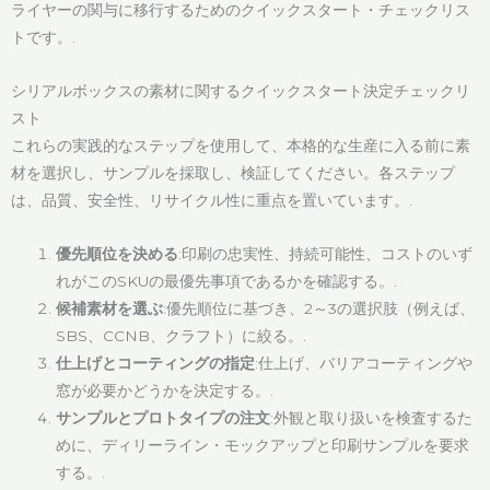
ライヤーの関与に移行するためのクイックスタート・チェックリス
トです。.
シリアルボックスの素材に関するクイックスタート決定チェックリ
スト
これらの実践的なステップを使用して、本格的な生産に入る前に素
材を選択し、サンプルを採取し、検証してください。各ステップ
は、品質、安全性、リサイクル性に重点を置いています。.
優先順位を決める
:印刷の忠実性、持続可能性、コストのいず
れがこのSKUの最優先事項であるかを確認する。.
候補素材を選ぶ
:優先順位に基づき、2～3の選択肢（例えば、
SBS、CCNB、クラフト）に絞る。.
仕上げとコーティングの指定
:仕上げ、バリアコーティングや
窓が必要かどうかを決定する。.
サンプルとプロトタイプの注文
:外観と取り扱いを検査するた
めに、ディリーライン・モックアップと印刷サンプルを要求
する。.