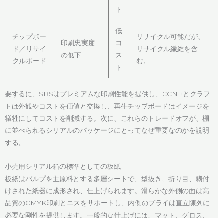
ト
低
チップボー
リサイクル可能だが、
印刷忠実度
コ
ド／リサイ
リサイクル繊維を含
の低下
ス
クルボード
む。
ト
要するに、SBSはプレミアムな印刷性能を提供し、CCNBとクラフ
トは外観やコストを価値と交換し、再生チップボードはイメージを
犠牲にしてコストを削減する。次に、これらのトレードオフが、棚
に並べられるシリアルのパッケージにとってなぜ重要なのかを説明
する。.
小売用シリアル箱の標準としての板紙
板紙はパルプを主原料とする多層シートで、型抜き、折り目、糊付
けされた紙器に成形され、仕上げられます。滑らかな外側の面は高
品質のCMYK印刷とニスをサポートし、内側のプライは直立陳列に
必要な剛性を提供します。一般的な仕上げには、マット、グロス、