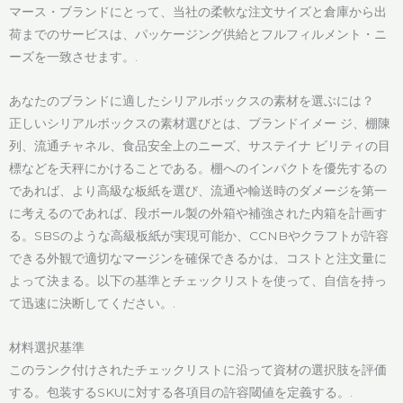
マース・ブランドにとって、当社の柔軟な注文サイズと倉庫から出
荷までのサービスは、パッケージング供給とフルフィルメント・ニ
ーズを一致させます。.
あなたのブランドに適したシリアルボックスの素材を選ぶには？
正しいシリアルボックスの素材選びとは、ブランドイメー ジ、棚陳
列、流通チャネル、食品安全上のニーズ、サステイナ ビリティの目
標などを天秤にかけることである。棚へのインパクトを優先するの
であれば、より高級な板紙を選び、流通や輸送時のダメージを第一
に考えるのであれば、段ボール製の外箱や補強された内箱を計画す
る。SBSのような高級板紙が実現可能か、CCNBやクラフトが許容
できる外観で適切なマージンを確保できるかは、コストと注文量に
よって決まる。以下の基準とチェックリストを使って、自信を持っ
て迅速に決断してください。.
材料選択基準
このランク付けされたチェックリストに沿って資材の選択肢を評価
する。包装するSKUに対する各項目の許容閾値を定義する。.