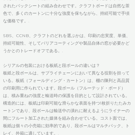
されたバックシートの組み合わせです。クラフトボードは自然な茶
色で、多くのカートンに十分な強度を保ちながら、持続可能で手頃
な価格です。.
SBS、CCNB、クラフトのどれを選ぶかは、印刷の忠実度、単価、
持続可能性、そしてバリアコーティングや製品自体の窓が必要かど
うかとのトレードオフである。.
シリアルの包装における板紙と段ボールの違いは？
板紙と段ボールは、サプライチェーンにおいて異なる役割を担って
いる。板紙（フォールディング・カートン）は、棚の陳列と高品質
の印刷用に作られています。段ボール（フルーテッド・ボード）
は、積み重ねの強度と輸送時の保護を目的として設計されている。
構造的には、板紙は印刷可能な滑らかな表面を持つ1枚折りたたみカ
ートンであり、段ボールは輸送中の潰れに耐えるようにライナーの
間にフルート加工された媒体を組み合わせている。コスト面では、
板紙は個々の小売箱に効率的であり、段ボールはマルチパック、ト
レイ、外箱に適しています。.