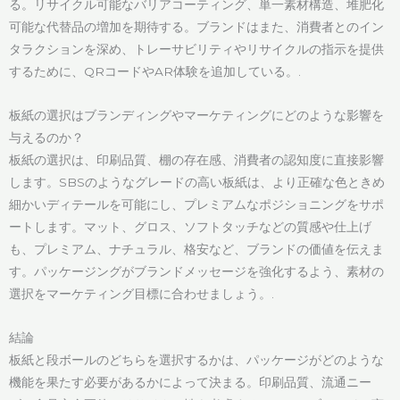
る。リサイクル可能なバリアコーティング、単一素材構造、堆肥化
可能な代替品の増加を期待する。ブランドはまた、消費者とのイン
タラクションを深め、トレーサビリティやリサイクルの指示を提供
するために、QRコードやAR体験を追加している。.
板紙の選択はブランディングやマーケティングにどのような影響を
与えるのか？
板紙の選択は、印刷品質、棚の存在感、消費者の認知度に直接影響
します。SBSのようなグレードの高い板紙は、より正確な色ときめ
細かいディテールを可能にし、プレミアムなポジショニングをサポ
ートします。マット、グロス、ソフトタッチなどの質感や仕上げ
も、プレミアム、ナチュラル、格安など、ブランドの価値を伝えま
す。パッケージングがブランドメッセージを強化するよう、素材の
選択をマーケティング目標に合わせましょう。.
結論
板紙と段ボールのどちらを選択するかは、パッケージがどのような
機能を果たす必要があるかによって決まる。印刷品質、流通ニー