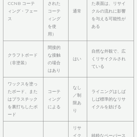
CCNB コーテ
された
た表面は、リサイ
ィング・フェー
コーテ
通常
クルの流れに影響
ス
ィング
を与える可能性が
を使
ある
用）
間接的
自然な外観で、広
クラフトボード
な接触
はい
くリサイクルされ
（非塗装）
の場合
ている
はあり
ワックスを塗っ
なし
たボード、また
コーテ
ライニングはしば
／制
はプラスチック
ィング
しば標準的なリサ
限あ
を裏打ちしたボ
による
イクルを妨げる
り
ード
リサ
イク
純粋なペーパース