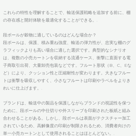
これらの特性を理解することで、輸送保護戦略を追加する前に、棚
の存在感と開封体験を最適化することができる。.
段ボールが穀物に適しているのはどんな場合か？
段ボールは、保護、積み重ね強度、輸送の弾力性が、忠実な棚のグ
ラフィックよりも高い場合に適した選択です。典型的なシナリオ
は、複数の小売カートンを収納する流通ケース、衝撃に直面する電
子商取引出荷、大量卸売包装などです。フルート形状（B、C、Eな
ど）により、クッション性と圧縮耐性が変わります。大きなフルー
トは衝撃を吸収しやすく、小さなフルートは印刷やラベルをよりき
れいに仕上げます。.
ブランドは、輸送中の製品を保護しながらブランドの視認性を保つ
ために、段ボールの中仕切りや外スリーブを印刷された板紙と組み
合わせることがある。しかし、段ボールは表面がテクスチャー加工
されているため、高解像度の印刷が制限されるため、消費者向けの
単一小売カートンとして使用されることはほとんどない。.