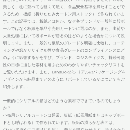
美しく、棚に並べても軽くて硬く、食品安全基準を満たすことがで
きるため、板紙（折りたたみカートン用ストック）で作られていま
す。この記事では、板紙とは何か、なぜ各ブランドが一般的に段ボ
ールではなく板紙を単品小売用カートンに選ぶのか、また、出荷や
大量処理において段ボールが勝るのはどのような場合かについて説
明します。また、一般的な板紙のグレードを明確に比較し、コーテ
ィングや窓がリサイクル性や食品グレードのコンプライアンスにど
のように影響するかを学び、ブランド、ロジスティクス、持続可能
性の目標に適した素材を選ぶためのわかりやすいチェックリストを
ご覧いただけます。また、LansBoxがシリアルのパッケージングを
デザインから納品までどのようにサポートしているかについてもご
紹介します。.
一般的にシリアルの箱はどのような素材でできているのでしょう
か？
小売用シリアルカートンは通常、板紙（紙器用紙またはチップボー
ドとも呼ばれる）で作られています。板紙の滑らかな表面は、
CMYK印刷やニス塗りに対応し、商品を際立たせます。折りたたみ