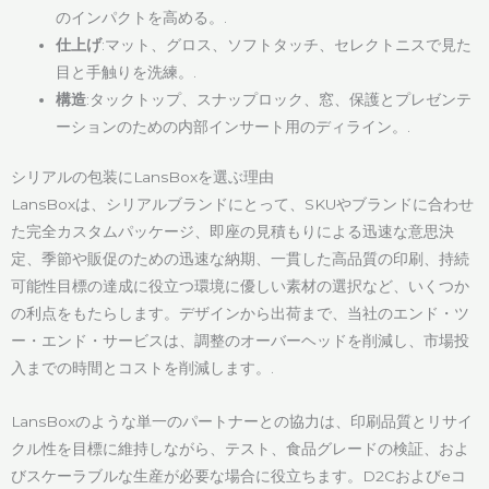
のインパクトを高める。.
仕上げ
:マット、グロス、ソフトタッチ、セレクトニスで見た
目と手触りを洗練。.
構造
:タックトップ、スナップロック、窓、保護とプレゼンテ
ーションのための内部インサート用のディライン。.
シリアルの包装にLansBoxを選ぶ理由
LansBoxは、シリアルブランドにとって、SKUやブランドに合わせ
た完全カスタムパッケージ、即座の見積もりによる迅速な意思決
定、季節や販促のための迅速な納期、一貫した高品質の印刷、持続
可能性目標の達成に役立つ環境に優しい素材の選択など、いくつか
の利点をもたらします。デザインから出荷まで、当社のエンド・ツ
ー・エンド・サービスは、調整のオーバーヘッドを削減し、市場投
入までの時間とコストを削減します。.
LansBoxのような単一のパートナーとの協力は、印刷品質とリサイ
クル性を目標に維持しながら、テスト、食品グレードの検証、およ
びスケーラブルな生産が必要な場合に役立ちます。D2Cおよびeコ