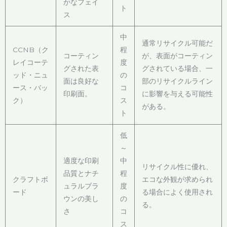
かなフェイ
ト
ス
中
通常リサイクル可能だ
CCNB（ク
程
コーティン
が、表面がコーティン
レイコーテ
度
グされた表
グされている場合、一
ッド・ニュ
の
面は良好な
部のリサイクルライン
ース・バッ
コ
印刷面。
に影響を与える可能性
ク）
ス
がある。
ト
低
～
適度な印刷
中
リサイクル性に優れ、
品質とナチ
程
クラフトボ
エコな外観が求められ
ュラルブラ
度
ード
る場合によく使用され
ウンの美し
の
る。
さ
コ
ス