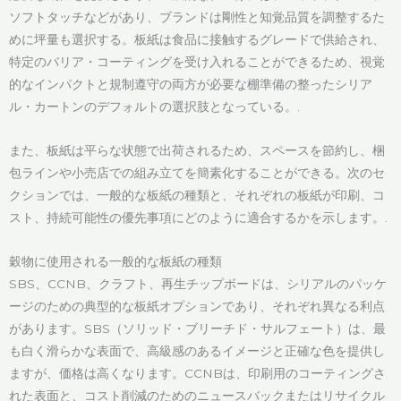
ソフトタッチなどがあり、ブランドは剛性と知覚品質を調整するた
めに坪量も選択する。板紙は食品に接触するグレードで供給され、
特定のバリア・コーティングを受け入れることができるため、視覚
的なインパクトと規制遵守の両方が必要な棚準備の整ったシリア
ル・カートンのデフォルトの選択肢となっている。.
また、板紙は平らな状態で出荷されるため、スペースを節約し、梱
包ラインや小売店での組み立てを簡素化することができる。次のセ
クションでは、一般的な板紙の種類と、それぞれの板紙が印刷、コ
スト、持続可能性の優先事項にどのように適合するかを示します。.
穀物に使用される一般的な板紙の種類
SBS、CCNB、クラフト、再生チップボードは、シリアルのパッケ
ージのための典型的な板紙オプションであり、それぞれ異なる利点
があります。SBS（ソリッド・ブリーチド・サルフェート）は、最
も白く滑らかな表面で、高級感のあるイメージと正確な色を提供し
ますが、価格は高くなります。CCNBは、印刷用のコーティングさ
れた表面と、コスト削減のためのニュースバックまたはリサイクル