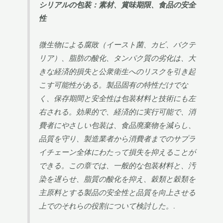
シリアルの包装：素材、賞味期限、食品の安全
性
微生物による腐敗（イースト菌、カビ、バクテ
リア）、脂肪の酸化、タンパク質の劣化は、大
きな経済的損失と公衆衛生へのリスクを引き起
こす可能性がある。製品固有の特性だけでな
く、保存期間と安全性は包装材料と技術にも左
右される。効果的で、経済的に実行可能で、消
費者にやさしい包装は、食品廃棄物を減らし、
品質を守り、製造業者から消費者までのサプラ
イチェーン全体にわたって損失を抑えることが
できる。この章では、一般的な包装材料と、汚
染を遅らせ、脂質の酸化を抑え、穀類と穀類を
主原料とする製品の安全性と品質を向上させる
上でのそれらの役割について検討した。.