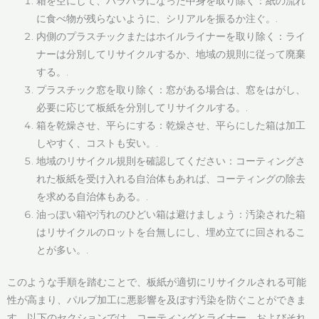
箱を空にして、バラバラになった中身を取り除く：紙の流れ
に食べ物が残らないように、シリアルを振るか注ぐ。.
内側のプラスチックまたはホイルライナーを取り除く：ライ
ナーは分別してリサイクルするか、地域の規則に従って廃棄
する。.
プラスチック窓を取り除く：窓がある場合は、窓をはがし、
必要に応じて板紙を分別してリサイクルする。.
箱を乾燥させ、平らにする：乾燥させ、平らにした箱は加工
しやすく、コストも安い。.
地域のリサイクル規則を確認してください：コーティングさ
れた板紙を受け入れる自治体もあれば、コーティングの除去
を求める自治体もある。.
油っぽい箱や汚れのひどい箱は避けましょう：汚染された箱
はリサイクルのロットを台無しにし、埋め立てに回されるこ
とが多い。.
このような手順を踏むことで、板紙が適切にリサイクルされる可能
性が高まり、パルプ加工に悪影響を及ぼす汚染を防ぐことができま
す。以下のセクションでは、コーティングとライナー、およびそれ